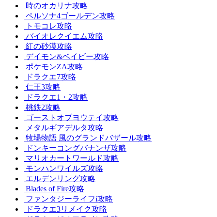
時のオカリナ攻略
ペルソナ4ゴールデン攻略
トモコレ攻略
バイオレクイエム攻略
紅の砂漠攻略
デイモン&ベイビー攻略
ポケモンZA攻略
ドラクエ7攻略
仁王3攻略
ドラクエ1・2攻略
桃鉄2攻略
ゴーストオブヨウテイ攻略
メタルギアデルタ攻略
牧場物語 風のグランドバザール攻略
ドンキーコングバナンザ攻略
マリオカートワールド攻略
モンハンワイルズ攻略
エルデンリング攻略
Blades of Fire攻略
ファンタジーライフi攻略
ドラクエ3リメイク攻略