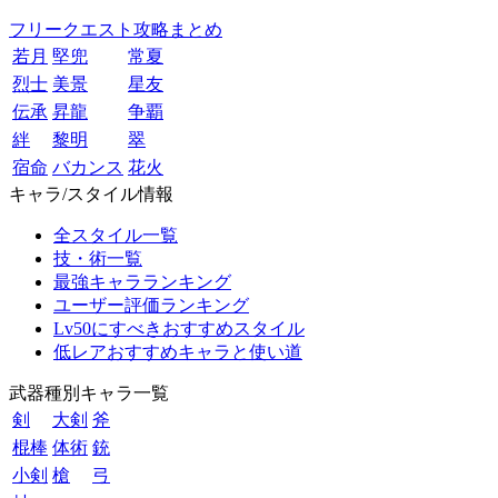
フリークエスト攻略まとめ
若月
堅兜
常夏
烈士
美景
星友
伝承
昇龍
争覇
絆
黎明
翠
宿命
バカンス
花火
キャラ/スタイル情報
全スタイル一覧
技・術一覧
最強キャラランキング
ユーザー評価ランキング
Lv50にすべきおすすめスタイル
低レアおすすめキャラと使い道
武器種別キャラ一覧
剣
大剣
斧
棍棒
体術
銃
小剣
槍
弓