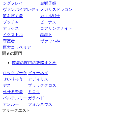
シグフレイ
金獅子姫
ヴァンパイアレディ
メガリスドラゴン
道を塞ぐ者
カエル戦士
ブッチャー
ビーナス
アラケス
ロアリングナイト
イクストル
鋼鉄兵
守護者
ヴァッハ神
巨大コッペリア
闘者の関門
闘者の関門の攻略まとめ
ロックブーケ
ビューネイ
せいりゅう
アディリス
デス
ブラッククロス
死せる賢者
ミロク
バルテルミー
ガラハド
アンルー
フォルネウス
フリークエスト