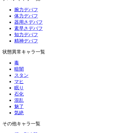
腕力デバフ
体力デバフ
器用さデバフ
素早さデバフ
知力デバフ
精神デバフ
状態異常キャラ一覧
毒
暗闇
スタン
マヒ
眠り
石化
混乱
魅了
気絶
その他キャラ一覧