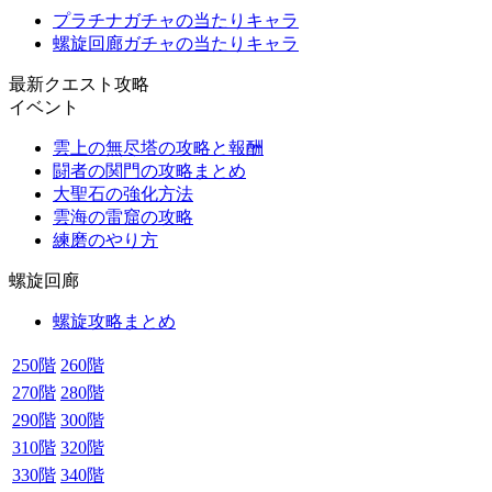
プラチナガチャの当たりキャラ
螺旋回廊ガチャの当たりキャラ
最新クエスト攻略
イベント
雲上の無尽塔の攻略と報酬
闘者の関門の攻略まとめ
大聖石の強化方法
雲海の雷窟の攻略
練磨のやり方
螺旋回廊
螺旋攻略まとめ
250階
260階
270階
280階
290階
300階
310階
320階
330階
340階