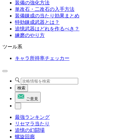
装備の強化方法
単改石・二改石の入手方法
装備錬成の当たり効果まとめ
特効錬成武器とは？
追憶武器はどれを作るべき？
練磨のやり方
ツール系
キャラ所持率チェッカー
検索
ご意見
最強ランキング
リセマラ当たり
追憶の幻闘場
螺旋回廊