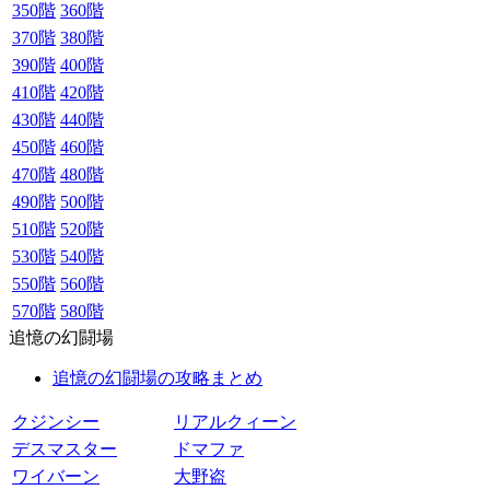
350階
360階
370階
380階
390階
400階
410階
420階
430階
440階
450階
460階
470階
480階
490階
500階
510階
520階
530階
540階
550階
560階
570階
580階
追憶の幻闘場
追憶の幻闘場の攻略まとめ
クジンシー
リアルクィーン
デスマスター
ドマファ
ワイバーン
大野盗