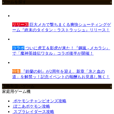
ゲームを探す
リリース
巨大メカで撃ちまくる爽快シューティングゲ
ーム『終末のタイタン：ラストラッシュ』リリース！
コラボ
ついに虎王＆影虎が来た！『鋼嵐 - メカラシ』
で「魔神英雄伝ワタル」コラボ後半が開催！
特集
『鈴蘭の剣』が2周年を迎え、新章「氷と血の
道」を解禁ッ！記念イベントの報酬もお見逃し無く！
攻略取扱いゲーム
家庭用ゲーム機
ポケモンチャンピオンズ攻略
ぽこあポケモン攻略
スプラレイダース攻略