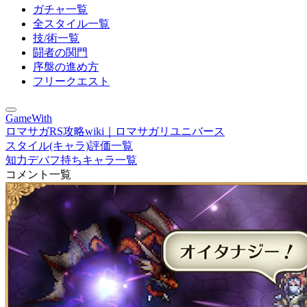
ガチャ一覧
全スタイル一覧
技/術一覧
闘者の関門
序盤の進め方
フリークエスト
GameWith
ロマサガRS攻略wiki｜ロマサガリユニバース
スタイル(キャラ)評価一覧
知力デバフ持ちキャラ一覧
コメント一覧