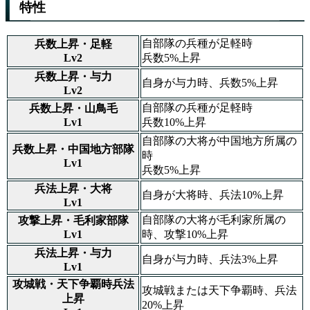
特性
自部隊の兵種が足軽時
兵数上昇・足軽
Lv2
兵数5%上昇
兵数上昇・与力
自身が与力時、兵数5%上昇
Lv2
自部隊の兵種が足軽時
兵数上昇・山鳥毛
Lv1
兵数10%上昇
自部隊の大将が中国地方所属の
兵数上昇・中国地方部隊
時
Lv1
兵数5%上昇
兵法上昇・大将
自身が大将時、兵法10%上昇
Lv1
自部隊の大将が毛利家所属の
攻撃上昇・毛利家部隊
Lv1
時、攻撃10%上昇
兵法上昇・与力
自身が与力時、兵法3%上昇
Lv1
攻城戦・天下争覇時兵法
攻城戦または天下争覇時、兵法
上昇
20%上昇