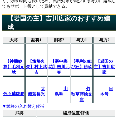
く、効果時間も長いため、戦法効果が減少する与力に編成し
てもサポート役として貢献できる。
【岩国の主】吉川広家のおすすめ編
成
大将
副将1
副将2
与力1
与力2
【神機妙
【焙烙火
【寒中梅
【毛利の結
【岩国の
算】毛利元
矢】村上武
花】吉川元
び紐】妙玖
主】吉川広
就
吉
春
家
大
山
竹
日
色々威腹巻
般若長光
鳥毛
秋草蒔絵文
本号
庫
▼武将の入れ替え候補
武将
編成位置/評価