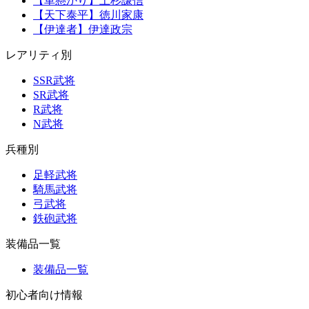
【車懸かり】上杉謙信
【天下泰平】徳川家康
【伊達者】伊達政宗
レアリティ別
SSR武将
SR武将
R武将
N武将
兵種別
足軽武将
騎馬武将
弓武将
鉄砲武将
装備品一覧
装備品一覧
初心者向け情報