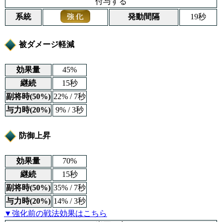
付与する
系統
発動間隔
19秒
被ダメージ軽減
効果量
45%
継続
15秒
副将時(50%)
22% / 7秒
与力時(20%)
9% / 3秒
防御上昇
効果量
70%
継続
15秒
副将時(50%)
35% / 7秒
与力時(20%)
14% / 3秒
▼強化前の戦法効果はこちら