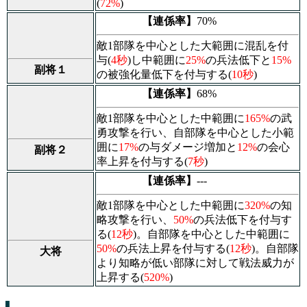
(
72%
)
【連係率】
70%
敵1部隊を中心とした大範囲に
混乱
を付
与(
4秒
)し中範囲に
25%
の兵法低下と
15%
副将１
の被強化量低下を付与する(
10秒
)
【連係率】
68%
敵1部隊を中心とした中範囲に
165%
の武
勇攻撃を行い、自部隊を中心とした小範
囲に
17%
の与ダメージ増加と
12%
の会心
副将２
率上昇を付与する(
7秒
)
【連係率】
---
敵1部隊を中心とした中範囲に
320%
の知
略攻撃を行い、
50%
の兵法低下を付与す
る(
12秒
)。自部隊を中心とした中範囲に
50%
の兵法上昇を付与する(
12秒
)。自部隊
大将
より知略が低い部隊に対して戦法威力が
上昇する(
520%
)