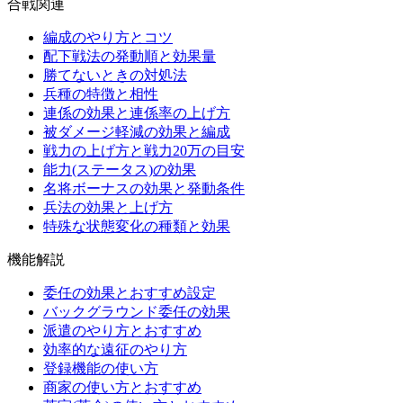
合戦関連
編成のやり方とコツ
配下戦法の発動順と効果量
勝てないときの対処法
兵種の特徴と相性
連係の効果と連係率の上げ方
被ダメージ軽減の効果と編成
戦力の上げ方と戦力20万の目安
能力(ステータス)の効果
名将ボーナスの効果と発動条件
兵法の効果と上げ方
特殊な状態変化の種類と効果
機能解説
委任の効果とおすすめ設定
バックグラウンド委任の効果
派遣のやり方とおすすめ
効率的な遠征のやり方
登録機能の使い方
商家の使い方とおすすめ