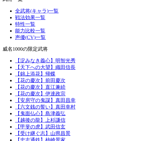
全武将(キャラ)一覧
戦法効果一覧
特性一覧
能力比較一覧
声優(CV)一覧
威名1000の限定武将
【淀みなき義心】明智光秀
【天下への大望】織田信長
【錦上添花】帰蝶
【花の慶次】前田慶次
【花の慶次】直江兼続
【花の慶次】伊達政宗
【安房守の鬼謀】真田昌幸
【六文銭の誓い】真田幸村
【鬼面仏心】島津義弘
【越後の龍】上杉謙信
【甲斐の虎】武田信玄
【受け継ぐ志】山県昌景
【忠志通鉄】柿崎景家