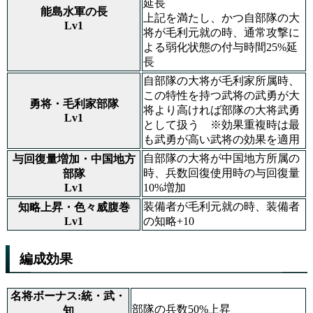
延長
能島水軍の長
上記を満たし、かつ自部隊の大
Lv1
将が毛利元就の時、通常攻撃に
よる弱化状態の付与時間25%延
長
自部隊の大将が毛利家所属時、
この特性を持つ武将の武勇が大
勇将・毛利家部隊
将より高ければ部隊の大将武勇
Lv1
として扱う ※効果重複時は最
も武勇が高い武将の効果を適用
自部隊の大将が中国地方所属の
与回復量増加・中国地方
時、兵数回復使用時の与回復量
部隊
Lv1
10%増加
装備者が毛利元就の時、装備者
知略上昇・色々威腹巻
Lv1
の知略+10
編成効果
名将ボーナス:統・武・
部隊の兵数50%上昇
知