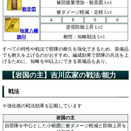
被回復量増加・観音図 Lv1
観音図
被ダメージ軽減・足軽 Lv1
4
8
0
0
逆境防御上昇 Lv2
地黄八幡
耐性：知略戦法 Lv1
旗印
すべての特性や戦法で部隊の耐久を強化できるため、装備品
でも耐久を上げるのがおすすめ。編成効果で部隊の兵法を上
げるために、知略を90以上にできる装備品もあり。
【岩国の主】吉川広家の戦法/能力
戦法
※強化後の戦法効果を記載しています
岩国の主
自部隊を中心とした小範囲に被ダメージ軽減と防御上昇を