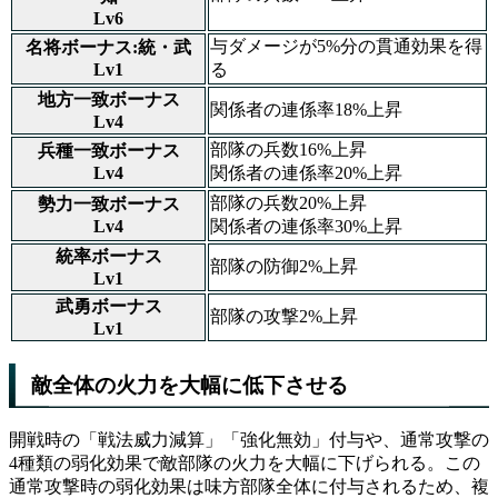
Lv6
与ダメージが5%分の貫通効果を得
名将ボーナス:統・武
Lv1
る
地方一致ボーナス
関係者の連係率18%上昇
Lv4
部隊の兵数16%上昇
兵種一致ボーナス
Lv4
関係者の連係率20%上昇
部隊の兵数20%上昇
勢力一致ボーナス
Lv4
関係者の連係率30%上昇
統率ボーナス
部隊の防御2%上昇
Lv1
武勇ボーナス
部隊の攻撃2%上昇
Lv1
敵全体の火力を大幅に低下させる
開戦時の「戦法威力減算」「強化無効」付与や、通常攻撃の
4種類の弱化効果で敵部隊の火力を大幅に下げられる。この
通常攻撃時の弱化効果は味方部隊全体に付与されるため、複