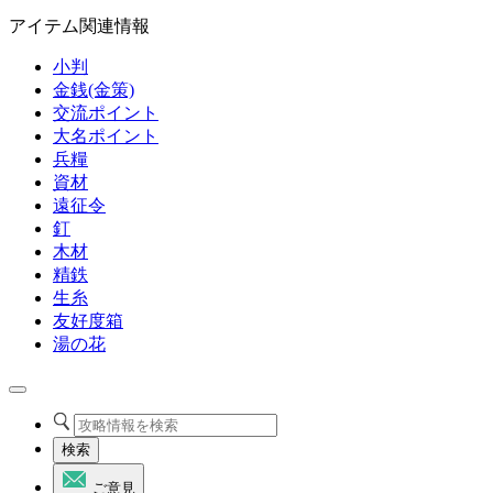
アイテム関連情報
小判
金銭(金策)
交流ポイント
大名ポイント
兵糧
資材
遠征令
釘
木材
精鉄
生糸
友好度箱
湯の花
検索
ご意見