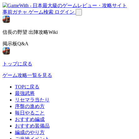
事前ガチャ
ゲーム検索
ログイン
信長の野望 出陣攻略Wiki
掲示板Q&A
トップに戻る
ゲーム攻略一覧を見る
TOPに戻る
最強武将
リセマラ当たり
序盤の進め方
毎日やること
おすすめ編成
おすすめ装備品
編成のやり方
ご当地イベント