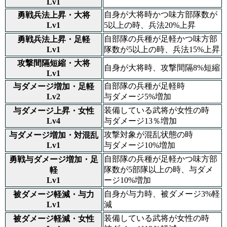
Lv1
自身が大将時かつ味方部隊数が
勇戦兵法上昇・大将
Lv1
5以上の時、兵法20%上昇
自部隊の兵種が足軽かつ味方部
勇戦兵法上昇・足軽
Lv1
隊数が5以上の時、兵法15%上昇
攻撃間隔短縮・大将
自身が大将時、攻撃間隔8%短縮
Lv1
自部隊の兵種が足軽時
与ダメージ増加・足軽
Lv2
与ダメージ5%増加
装備している武将が女性の時
与ダメージ上昇・女性
Lv4
与ダメージ13％増加
攻撃対象が混乱状態の時
与ダメージ増加・対混乱
Lv1
与ダメージ10%増加
自部隊の兵種が足軽かつ味方部
勇戦与ダメージ増加・足
隊数が5部隊以上の時、与ダメ
軽
Lv1
ージ10%増加
自身が与力時、被ダメージ3%軽
被ダメージ軽減・与力
Lv1
減
装備している武将が女性の時
被ダメージ軽減・女性