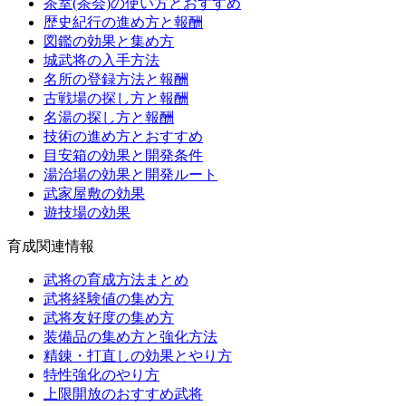
茶室(茶会)の使い方とおすすめ
歴史紀行の進め方と報酬
図鑑の効果と集め方
城武将の入手方法
名所の登録方法と報酬
古戦場の探し方と報酬
名湯の探し方と報酬
技術の進め方とおすすめ
目安箱の効果と開発条件
湯治場の効果と開発ルート
武家屋敷の効果
遊技場の効果
育成関連情報
武将の育成方法まとめ
武将経験値の集め方
武将友好度の集め方
装備品の集め方と強化方法
精錬・打直しの効果とやり方
特性強化のやり方
上限開放のおすすめ武将