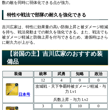
数の敵を同時に弱体化できる点が強力。
特性や戦法で部隊の耐久を強化できる
吉川広家は、特性に効果量の高い防御上昇と被ダメージ軽減
を持ち、戦法発動までの耐久を強化できる。また、戦法でも
被ダメージ軽減と防御上昇を付与できるため、連係時はさら
に耐久力が上がる。
【岩国の主】吉川広家のおすすめ装
備品
装備
統率
武勇
知略
政治
12
4
0
0
攻城戦・天下争覇時被ダメージ軽減・与
力 Lv1
日本号
兵数上昇・与力 Lv2
3
0
10
0