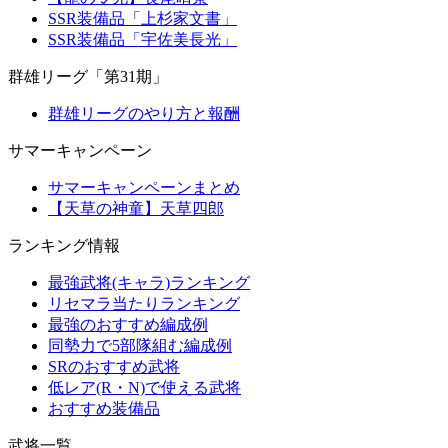
SSR装備品「上杉家文書」
SSR装備品「宇佐美長光」
群雄リーグ「第31期」
群雄リーグのやり方と報酬
サマーキャンペーン
サマーキャンペーンまとめ
【天草の神童】天草四郎
ランキング情報
最強武将(キャラ)ランキング
リセマラ当たりランキング
最強のおすすめ編成例
同勢力で5部隊組む編成例
SRのおすすめ武将
低レア(R・N)で使える武将
おすすめ装備品
武将一覧