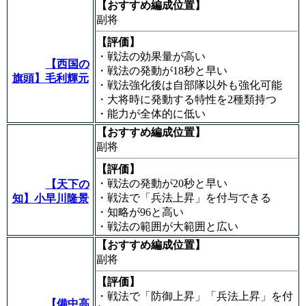
【おすすめ編成位置】
副将
【評価】
・戦法の効果量が高い
【西国の
・戦法の発動が18秒と早い
旗頭】毛利輝元
・戦法強化後は自部隊以外も強化可能
・大将時に発動する特性を2種類持つ
・能力が全体的に低い
【おすすめ編成位置】
副将
【評価】
・戦法の発動が20秒と早い
【天下の
・戦法で「兵法上昇」を付与できる
知】小早川隆景
・知略が96と高い
・戦法の範囲が大範囲と広い
【おすすめ編成位置】
副将
【評価】
・戦法で「防御上昇」「兵法上昇」を付
【備中高