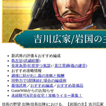
新武将の評価＆おすすめ編成
島左近(武威眩耀)
長尾為景(乱世穿つ鬼謀)
/
直江景綱(義の建言)
おすすめ攻略情報
越後に紡がれし義の攻略と報酬
同勢力で5部隊組む場合の編成例
最強武将
／
おすすめ編成
／
おすすめ装備品
GameWithからのお知らせ
未経験可&完全在宅！攻略ライター募集！
信長の野望 出陣(信長出陣)における、【岩国の主】吉川広家