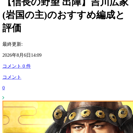
【信長の野望 出陣】吉川広家
(岩国の主)のおすすめ編成と
評価
最終更新:
2026年8月6日14:09
コメント
0
件
コメント
0