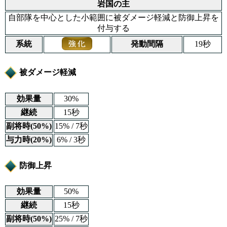
岩国の主
自部隊を中心とした小範囲に被ダメージ軽減と防御上昇を
付与する
系統
発動間隔
19秒
被ダメージ軽減
効果量
30%
継続
15秒
副将時(50%)
15% / 7秒
与力時(20%)
6% / 3秒
防御上昇
効果量
50%
継続
15秒
副将時(50%)
25% / 7秒