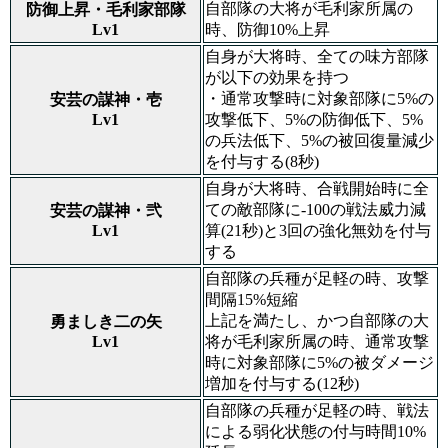
自部隊の大将が毛利家所属の
防御上昇・毛利家部隊
Lv1
時、防御10%上昇
自身が大将時、全ての味方部隊
が以下の効果を持つ
・通常攻撃時に対象部隊に5%の
安芸の謀神・壱
Lv1
攻撃低下、5%の防御低下、5%
の兵法低下、5%の被回復量減少
を付与する(8秒)
自身が大将時、合戦開始時に全
ての敵部隊に-100の戦法威力減
安芸の謀神・弐
Lv1
算(21秒)と3回の強化無効を付与
する
自部隊の兵種が足軽の時、攻撃
間隔15%短縮
上記を満たし、かつ自部隊の大
勇ましき二の矢
Lv1
将が毛利家所属の時、通常攻撃
時に対象部隊に5%の被ダメージ
増加を付与する(12秒)
自部隊の兵種が足軽の時、戦法
による弱化状態の付与時間10%