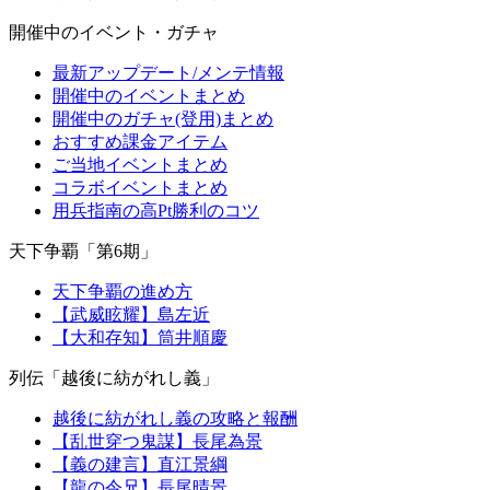
開催中のイベント・ガチャ
最新アップデート/メンテ情報
開催中のイベントまとめ
開催中のガチャ(登用)まとめ
おすすめ課金アイテム
ご当地イベントまとめ
コラボイベントまとめ
用兵指南の高Pt勝利のコツ
天下争覇「第6期」
天下争覇の進め方
【武威眩耀】島左近
【大和存知】筒井順慶
列伝「越後に紡がれし義」
越後に紡がれし義の攻略と報酬
【乱世穿つ鬼謀】長尾為景
【義の建言】直江景綱
【龍の令兄】長尾晴景