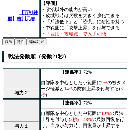
【評価】
・政治以外の能力が高い
【百戦錬
・攻城戦時は兵数を大きく強化できる
磨】吉川元春
・「兵法低下」と「
恐慌
」に耐性を持つ
・中範囲に「攻撃上昇」を付与できる
・
「登用・攻城戦」で入手可能
戦法
特性
編成効果
戦法発動順（発動21秒）
【連係率】
72%
自部隊を中心とした小範囲に
9%
の被ダメ
ージ軽減と
14%
の防御上昇を付与する(
3
与力２
秒
)
【連係率】
72%
自部隊を中心とした中範囲に
10%
の兵法
上昇を付与し(
2秒
)、
48%
の兵数回復を行
う。自身が与力時、回復量が上昇する
与力１