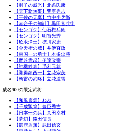
【獅子の威光】北条氏康
【天下惣無事】豊臣秀吉
【王佐の天稟】竹中半兵衛
【赤合子の知計】黒田官兵衛
【センゴク】仙石権兵衛
【センゴク】明智光秀
【欣求浄土】徳川家康
【金天衝の威】井伊直政
【東国一の勇士】本多忠勝
【竜吟雲起】伊達政宗
【神機妙算】毛利元就
【剛勇鎮西一】立花宗茂
【斬雷の武略】立花道雪
威名900の限定武将
【和風慶雲】ねね
【千成瓢箪】豊臣秀吉
【日本一の兵】真田幸村
【夢幻】織田信長
【御旗盾無】武田信玄