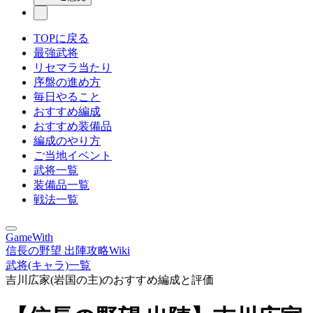
TOPに戻る
最強武将
リセマラ当たり
序盤の進め方
毎日やること
おすすめ編成
おすすめ装備品
編成のやり方
ご当地イベント
武将一覧
装備品一覧
戦法一覧
GameWith
信長の野望 出陣攻略Wiki
武将(キャラ)一覧
吉川広家(岩国の主)のおすすめ編成と評価