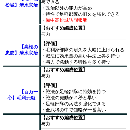
与できる
松城】清水宗治
・政治以外の能力が高め
・特性で足軽部隊の耐久を強化できる
・
備中高松城訪問報酬
【おすすめ編成位置】
与力
【評価】
【高松の
・毛利家部隊の耐久を大幅に上げられる
忠節】清水宗治
・戦法に効果量の高い兵法上昇を持つ
・与力で発動する特性を多く持つ
【おすすめ編成位置】
与力
【評価】
・戦法が足軽部隊に特効を持つ
【百万一
・戦法の発動が21秒と早い
心】毛利元就
・足軽部隊の兵法を強化できる
・全武将の中で知略が一番高い
【おすすめ編成位置】
与力