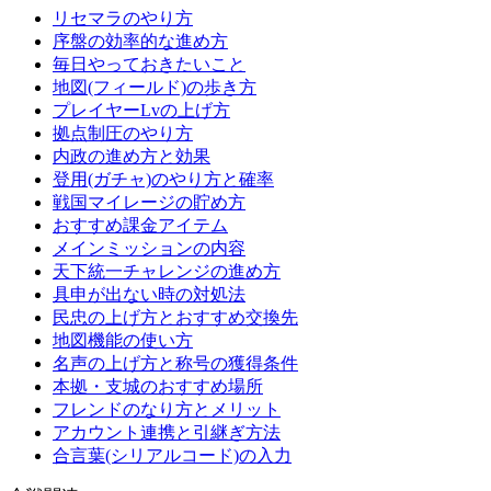
リセマラのやり方
序盤の効率的な進め方
毎日やっておきたいこと
地図(フィールド)の歩き方
プレイヤーLvの上げ方
拠点制圧のやり方
内政の進め方と効果
登用(ガチャ)のやり方と確率
戦国マイレージの貯め方
おすすめ課金アイテム
メインミッションの内容
天下統一チャレンジの進め方
具申が出ない時の対処法
民忠の上げ方とおすすめ交換先
地図機能の使い方
名声の上げ方と称号の獲得条件
本拠・支城のおすすめ場所
フレンドのなり方とメリット
アカウント連携と引継ぎ方法
合言葉(シリアルコード)の入力