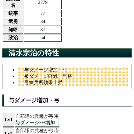
2779
名
統率
77
武勇
84
知略
87
政治
54
清水宗治の特性
与ダメージ増加・弓
被ダメージ軽減・副将
弓練兵所効果上昇
与ダメージ増加・弓
自部隊の兵種が弓時
Lv1
与ダメージ3%増加
自部隊の兵種が弓時
Lv2