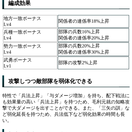
編成効果
地方一致ボーナス
関係者の連係率18%上昇
Lv4
部隊の兵数16%上昇
兵種一致ボーナス
Lv4
関係者の連係率20%上昇
部隊の兵数20%上昇
勢力一致ボーナス
Lv4
関係者の連係率30%上昇
武勇ボーナス
部隊の攻撃2%上昇
Lv1
攻撃しつつ敵部隊を弱体化できる
特性で「兵法上昇」「与ダメージ増加」を持ち、配下戦法に
も効果量の高い「兵法上昇」を持つため、毛利元就の知略攻
撃で大ダメージを出すことができる。また、「三矢の訓」な
ど弱化延長を持つため、兵法低下など弱化効果の時間も長
い。