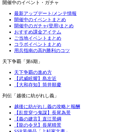
開催中のイベント・ガチャ
最新アップデート/メンテ情報
開催中のイベントまとめ
開催中のガチャ(登用)まとめ
おすすめ課金アイテム
ご当地イベントまとめ
コラボイベントまとめ
用兵指南の高Pt勝利のコツ
天下争覇「第6期」
天下争覇の進め方
【武威眩耀】島左近
【大和存知】筒井順慶
列伝「越後に紡がれし義」
越後に紡がれし義の攻略と報酬
【乱世穿つ鬼謀】長尾為景
【義の建言】直江景綱
【龍の令兄】長尾晴景
SSR装備品「上杉家文書」