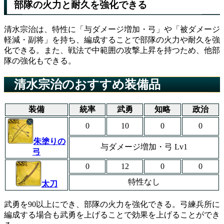
部隊の火力と耐久を強化できる
清水宗治は、特性に「与ダメージ増加・弓」や「被ダメージ
軽減・副将」を持ち、編成することで部隊の火力や耐久を強
化できる。また、戦法で中範囲の攻撃上昇を持つため、他部
隊の強化もできる。
清水宗治のおすすめ装備品
装備
統率
武勇
知略
政治
0
10
0
0
朱塗りの
与ダメージ増加・弓 Lv1
弓
0
12
0
0
特性なし
太刀
武勇を90以上にでき、部隊の火力を強化できる。弓練兵所に
編成する場合も武勇を上げることで効果を上げることができ