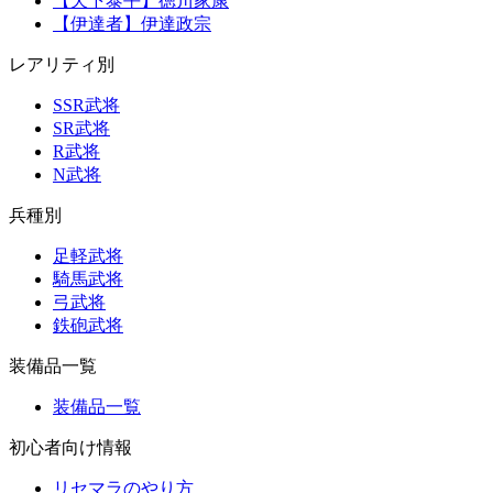
【天下泰平】徳川家康
【伊達者】伊達政宗
レアリティ別
SSR武将
SR武将
R武将
N武将
兵種別
足軽武将
騎馬武将
弓武将
鉄砲武将
装備品一覧
装備品一覧
初心者向け情報
リセマラのやり方