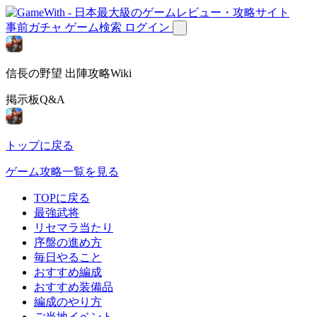
事前ガチャ
ゲーム検索
ログイン
信長の野望 出陣攻略Wiki
掲示板Q&A
トップに戻る
ゲーム攻略一覧を見る
TOPに戻る
最強武将
リセマラ当たり
序盤の進め方
毎日やること
おすすめ編成
おすすめ装備品
編成のやり方
ご当地イベント