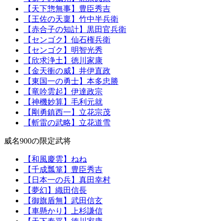
【天下惣無事】豊臣秀吉
【王佐の天稟】竹中半兵衛
【赤合子の知計】黒田官兵衛
【センゴク】仙石権兵衛
【センゴク】明智光秀
【欣求浄土】徳川家康
【金天衝の威】井伊直政
【東国一の勇士】本多忠勝
【竜吟雲起】伊達政宗
【神機妙算】毛利元就
【剛勇鎮西一】立花宗茂
【斬雷の武略】立花道雪
威名900の限定武将
【和風慶雲】ねね
【千成瓢箪】豊臣秀吉
【日本一の兵】真田幸村
【夢幻】織田信長
【御旗盾無】武田信玄
【車懸かり】上杉謙信