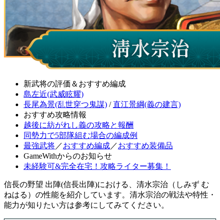
新武将の評価＆おすすめ編成
島左近(武威眩耀)
長尾為景(乱世穿つ鬼謀)
/
直江景綱(義の建言)
おすすめ攻略情報
越後に紡がれし義の攻略と報酬
同勢力で5部隊組む場合の編成例
最強武将
／
おすすめ編成
／
おすすめ装備品
GameWithからのお知らせ
未経験可&完全在宅！攻略ライター募集！
信長の野望 出陣(信長出陣)における、清水宗治（しみず む
ねはる）の性能を紹介しています。清水宗治の戦法や特性・
能力が知りたい方は参考にしてみてください。