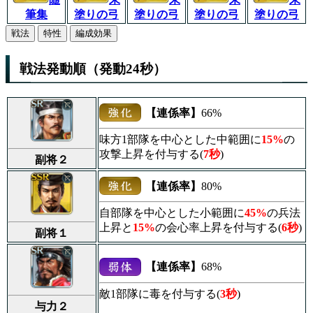
筆集
塗りの弓
塗りの弓
塗りの弓
塗りの弓
戦法
特性
編成効果
戦法発動順（発動24秒）
【連係率】
66%
味方1部隊を中心とした中範囲に
15%
の
攻撃上昇を付与する(
7秒
)
副将２
【連係率】
80%
自部隊を中心とした小範囲に
45%
の兵法
上昇と
15%
の会心率上昇を付与する(
6秒
)
副将１
【連係率】
68%
敵1部隊に毒を付与する(
3秒
)
与力２