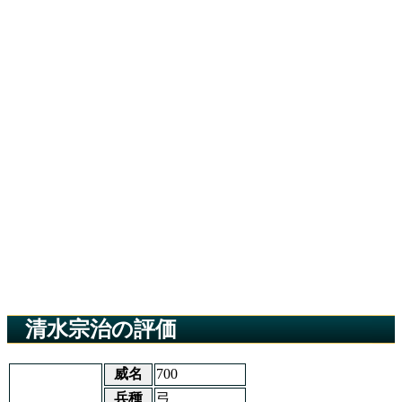
清水宗治の評価
威名
700
兵種
弓