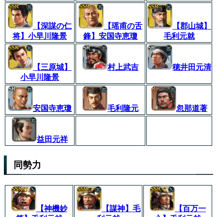
【深謀の仁
【瑶甫の舌
【郡山城】
将】小早川隆景
鋒】安国寺恵瓊
毛利元就
【三原城】
村上武吉
穂井田元清
小早川隆景
安国寺恵瓊
毛利隆元
忽那道著
益田元祥
同勢力
【神機妙
【謀神】毛
【百万一