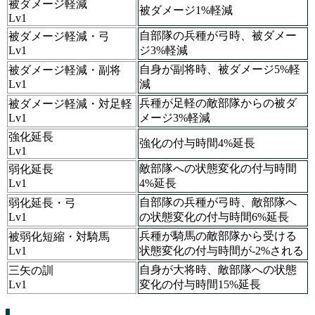
被ダメージ軽減
被ダメージ1%軽減
Lv1
自部隊の兵種が弓時、被ダメー
被ダメージ軽減・弓
Lv1
ジ3%軽減
自身が副将時、被ダメージ5%軽
被ダメージ軽減・副将
Lv1
減
兵種が足軽の敵部隊からの被ダ
被ダメージ軽減・対足軽
Lv1
メージ3%軽減
強化延長
強化の付与時間4%延長
Lv1
敵部隊への状態変化の付与時間
弱化延長
Lv1
4%延長
自部隊の兵種が弓時、敵部隊へ
弱化延長・弓
Lv1
の状態変化の付与時間6%延長
兵種が騎馬の敵部隊から受ける
被弱化短縮・対騎馬
Lv1
状態変化の付与時間が-2%される
自身が大将時、敵部隊への状態
三矢の訓
Lv1
変化の付与時間15%延長