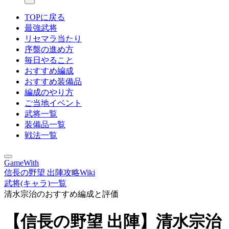
TOPに戻る
最強武将
リセマラ当たり
序盤の進め方
毎日やること
おすすめ編成
おすすめ装備品
編成のやり方
ご当地イベント
武将一覧
装備品一覧
戦法一覧
GameWith
信長の野望 出陣攻略Wiki
武将(キャラ)一覧
清水宗治のおすすめ編成と評価
【信長の野望 出陣】清水宗治