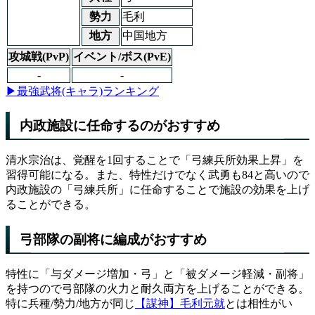
勢力
毛利
地方
中国地方
攻城戦(PvP)
イベント/ボス(PvE)
-
-
▶最強武将(キャラ)ランキング
内政施設に任命するのがおすすめ
清水宗治は、覚醒を1回することで「弓練兵所効果上昇」を
習得可能になる。また、特性だけでなく武勇も84と高いので
内政施設の「弓練兵所」に任命することで施設の効果を上げ
ることができる。
弓部隊の副将に編成がおすすめ
特性に「与ダメージ増加・弓」と「被ダメージ軽減・副将」
を持つので弓部隊の火力と耐久両方を上げることができる。
特に兵種/勢力/地方が同じ
【謀神】毛利元就
とは相性がい