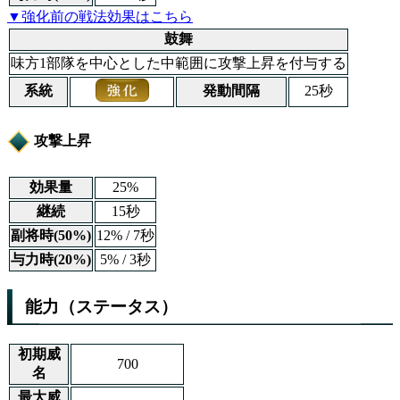
▼強化前の戦法効果はこちら
鼓舞
味方1部隊を中心とした中範囲に攻撃上昇を付与する
系統
発動間隔
25秒
攻撃上昇
効果量
25%
継続
15秒
副将時(50%)
12% / 7秒
与力時(20%)
5% / 3秒
能力（ステータス）
初期威
700
名
最大威