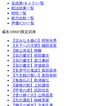
全武将(キャラ)一覧
戦法効果一覧
特性一覧
能力比較一覧
声優(CV)一覧
威名1000の限定武将
【淀みなき義心】明智光秀
【天下への大望】織田信長
【錦上添花】帰蝶
【花の慶次】前田慶次
【花の慶次】直江兼続
【花の慶次】伊達政宗
【安房守の鬼謀】真田昌幸
【六文銭の誓い】真田幸村
【鬼面仏心】島津義弘
【越後の龍】上杉謙信
【甲斐の虎】武田信玄
【受け継ぐ志】山県昌景
【忠志通鉄】柿崎景家
【獅子の威光】北条氏康