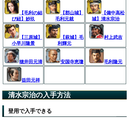
【毛利の結
【郡山城】
【備中高松
び紐】妙玖
毛利元就
城】清水宗治
【三原城】
【萩城】毛
村上武吉
小早川隆景
利輝元
穂井田元清
安国寺恵瓊
毛利隆元
益田元祥
清水宗治の入手方法
登用で入手できる