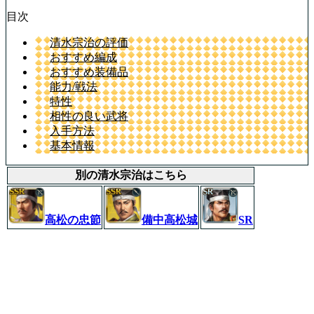
目次
清水宗治の評価
おすすめ編成
おすすめ装備品
能力/戦法
特性
相性の良い武将
入手方法
基本情報
別の清水宗治はこちら
高松の忠節
備中高松城
SR