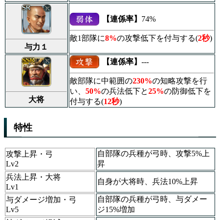
【連係率】
74%
敵1部隊に
8%
の攻撃低下を付与する(
2秒
)
与力１
【連係率】
---
敵部隊に中範囲の
230%
の知略攻撃を行
い、
50%
の兵法低下と
25%
の防御低下を
大将
付与する(
12秒
)
特性
自部隊の兵種が弓時、攻撃5%上
攻撃上昇・弓
Lv2
昇
兵法上昇・大将
自身が大将時、兵法10%上昇
Lv1
自部隊の兵種が弓時、与ダメー
与ダメージ増加・弓
Lv5
ジ15%増加