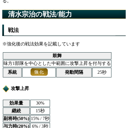
る。
清水宗治の戦法/能力
戦法
※強化後の戦法効果を記載しています
鼓舞
味方1部隊を中心とした中範囲に攻撃上昇を付与する
系統
発動間隔
25秒
攻撃上昇
効果量
30%
継続
15秒
副将時(50%)
15% / 7秒
与力時(20%)
6% / 3秒