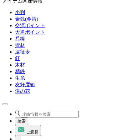
アイテム関連情報
小判
金銭(金策)
交流ポイント
大名ポイント
兵糧
資材
遠征令
釘
木材
精鉄
生糸
友好度箱
湯の花
検索
ご意見