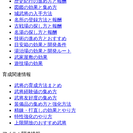
歴史紀行の進め方と報酬
図鑑の効果と集め方
城武将の入手方法
名所の登録方法と報酬
古戦場の探し方と報酬
名湯の探し方と報酬
技術の進め方とおすすめ
目安箱の効果と開発条件
湯治場の効果と開発ルート
武家屋敷の効果
遊技場の効果
育成関連情報
武将の育成方法まとめ
武将経験値の集め方
武将友好度の集め方
装備品の集め方と強化方法
精錬・打直しの効果とやり方
特性強化のやり方
上限開放のおすすめ武将