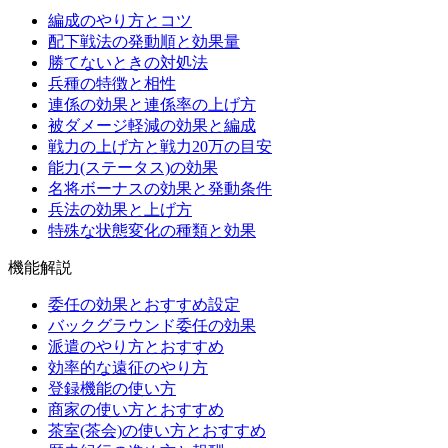
編成のやり方とコツ
配下戦法の発動順と効果量
勝てないときの対処法
兵種の特徴と相性
連係の効果と連係率の上げ方
被ダメージ軽減の効果と編成
戦力の上げ方と戦力20万の目安
能力(ステータス)の効果
名将ボーナスの効果と発動条件
兵法の効果と上げ方
特殊な状態変化の種類と効果
機能解説
委任の効果とおすすめ設定
バックグラウンド委任の効果
派遣のやり方とおすすめ
効率的な遠征のやり方
登録機能の使い方
商家の使い方とおすすめ
茶室(茶会)の使い方とおすすめ