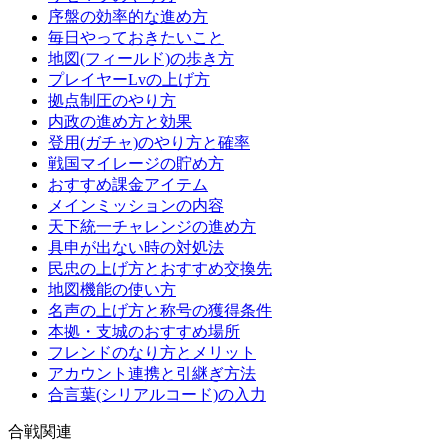
序盤の効率的な進め方
毎日やっておきたいこと
地図(フィールド)の歩き方
プレイヤーLvの上げ方
拠点制圧のやり方
内政の進め方と効果
登用(ガチャ)のやり方と確率
戦国マイレージの貯め方
おすすめ課金アイテム
メインミッションの内容
天下統一チャレンジの進め方
具申が出ない時の対処法
民忠の上げ方とおすすめ交換先
地図機能の使い方
名声の上げ方と称号の獲得条件
本拠・支城のおすすめ場所
フレンドのなり方とメリット
アカウント連携と引継ぎ方法
合言葉(シリアルコード)の入力
合戦関連