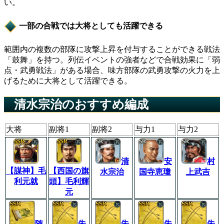
い。
一部の合戦では大将としても活躍できる
範囲内の複数の部隊に攻撃上昇を付与することができる戦法
「鼓舞」を持つ。列伝イベントの強者などで合戦効果に「弱
点・武勇戦法」がある場合、味方部隊の武勇攻撃の火力を上
げるために大将として活躍できる。
清水宗治のおすすめ編成
大将
副将1
副将2
与力1
与力2
清
安
村
【謀神】毛
【西国の旗
水宗治
国寺恵瓊
上武吉
利元就
頭】毛利輝
元
随
朱
朱
朱
朱