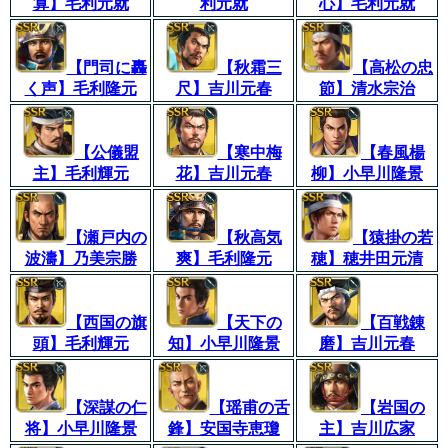
算】毛利元就
利元就
心】毛利元就
【門司に轟
【秋霜三
【高松の忠
く声】毛利隆元
尺】吉川元春
節】清水宗治
【公儀盟
【寒中梅
【春風楊
主】毛利輝元
花】吉川元春
柳】小早川隆景
【瀬戸内の
【秋高気
【猿掛の若
波濤】乃美宗勝
爽】毛利隆元
穂】穂井田元清
【西国の旗
【天下の
【百戦錬
頭】毛利輝元
知】小早川隆景
磨】吉川元春
【深謀の仁
【瑶甫の舌
【岩国の
将】小早川隆景
鋒】安国寺恵瓊
主】吉川広家