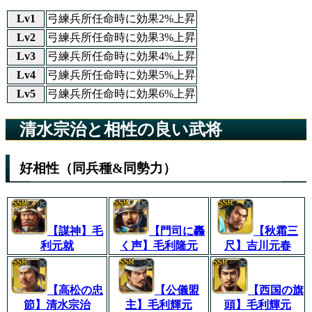
Lv1
弓練兵所任命時に効果2%上昇
Lv2
弓練兵所任命時に効果3%上昇
Lv3
弓練兵所任命時に効果4%上昇
Lv4
弓練兵所任命時に効果5%上昇
Lv5
弓練兵所任命時に効果6%上昇
清水宗治と相性の良い武将
好相性（同兵種&同勢力）
【謀神】毛
【門司に轟
【秋霜三
利元就
く声】毛利隆元
尺】吉川元春
【高松の忠
【公儀盟
【西国の旗
節】清水宗治
主】毛利輝元
頭】毛利輝元