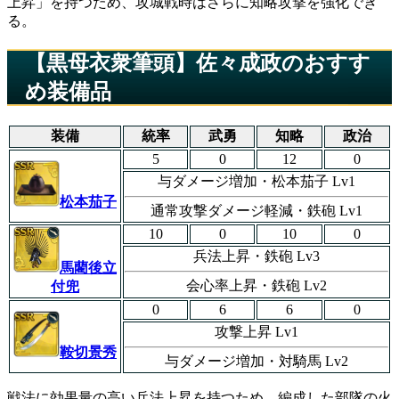
上昇」を持つため、攻城戦時はさらに知略攻撃を強化でき
る。
【黒母衣衆筆頭】佐々成政のおすす
め装備品
装備
統率
武勇
知略
政治
5
0
12
0
与ダメージ増加・松本茄子 Lv1
松本茄子
通常攻撃ダメージ軽減・鉄砲 Lv1
10
0
10
0
兵法上昇・鉄砲 Lv3
馬藺後立
会心率上昇・鉄砲 Lv2
付兜
0
6
6
0
攻撃上昇 Lv1
鞍切景秀
与ダメージ増加・対騎馬 Lv2
戦法に効果量の高い兵法上昇を持つため、編成した部隊の火