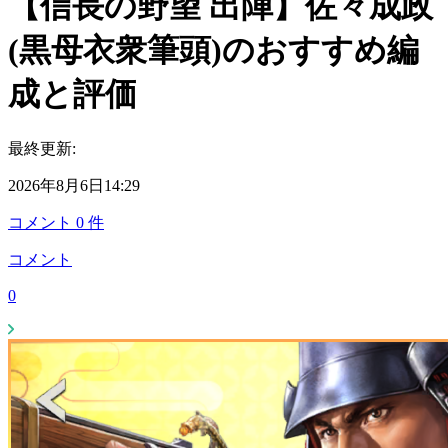
【信長の野望 出陣】佐々成政
(黒母衣衆筆頭)のおすすめ編
成と評価
最終更新:
2026年8月6日14:29
コメント
0
件
コメント
0