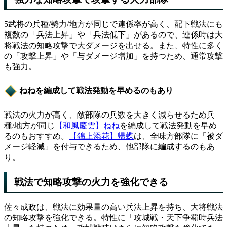
5武将の兵種/勢力/地方が同じで連係率が高く、配下戦法にも
複数の「兵法上昇」や「兵法低下」があるので、連係時は大
将戦法の知略攻撃で大ダメージを出せる。また、特性に多く
の「攻撃上昇」や「与ダメージ増加」を持つため、通常攻撃
も強力。
ねねを編成して戦法発動を早めるのもあり
戦法の火力が高く、敵部隊の兵数を大きく減らせるため兵
種/地方が同じ
【和風慶雲】ねね
を編成して戦法発動を早め
るのもおすすめ。
【錦上添花】帰蝶
は、全味方部隊に「被ダ
メージ軽減」を付与できるため、他部隊に編成するのもあ
り。
戦法で知略攻撃の火力を強化できる
佐々成政は、戦法に効果量の高い兵法上昇を持ち、大将戦法
の知略攻撃を強化できる。特性に「攻城戦・天下争覇時兵法