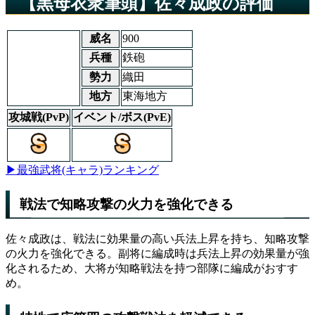
【黒母衣衆筆頭】佐々成政の評価
威名
900
兵種
鉄砲
勢力
織田
地方
東海地方
攻城戦(PvP)
イベント/ボス(PvE)
▶最強武将(キャラ)ランキング
戦法で知略攻撃の火力を強化できる
佐々成政は、戦法に効果量の高い兵法上昇を持ち、知略攻撃
の火力を強化できる。副将に編成時は兵法上昇の効果量が強
化されるため、大将が知略戦法を持つ部隊に編成がおすす
め。