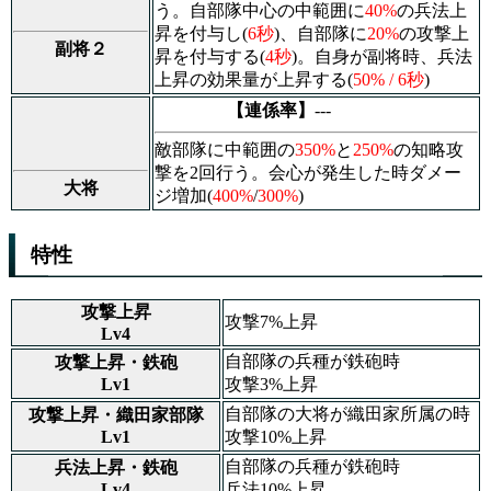
う。自部隊中心の中範囲に
40%
の兵法上
昇を付与し(
6秒
)、自部隊に
20%
の攻撃上
副将２
昇を付与する(
4秒
)。自身が副将時、兵法
上昇の効果量が上昇する(
50% / 6秒
)
【連係率】
---
敵部隊に中範囲の
350%
と
250%
の知略攻
撃を2回行う。会心が発生した時ダメー
大将
ジ増加(
400%
/
300%
)
特性
攻撃上昇
攻撃7%上昇
Lv4
自部隊の兵種が鉄砲時
攻撃上昇・鉄砲
Lv1
攻撃3%上昇
自部隊の大将が織田家所属の時
攻撃上昇・織田家部隊
Lv1
攻撃10%上昇
自部隊の兵種が鉄砲時
兵法上昇・鉄砲
Lv4
兵法10%上昇