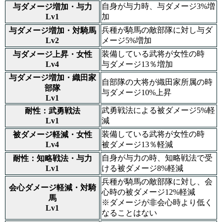
自身が与力時、与ダメージ3%増
与ダメージ増加・与力
Lv1
加
兵種が騎馬の敵部隊に対し与ダ
与ダメージ増加・対騎馬
Lv2
メージ5%増加
装備している武将が女性の時
与ダメージ上昇・女性
Lv4
与ダメージ13％増加
与ダメージ増加・織田家
自部隊の大将が織田家所属の時
部隊
与ダメージ10%上昇
Lv1
武勇戦法による被ダメージ5%軽
耐性：武勇戦法
Lv1
減
装備している武将が女性の時
被ダメージ軽減・女性
Lv4
被ダメージ13％軽減
自身が与力の時、知略戦法で受
耐性：知略戦法・与力
Lv1
ける被ダメージ8%軽減
兵種が騎馬の敵部隊に対し、会
会心ダメージ軽減・対騎
心時の被ダメージ12%軽減
馬
※ダメージが非会心時より低く
Lv1
なることはない