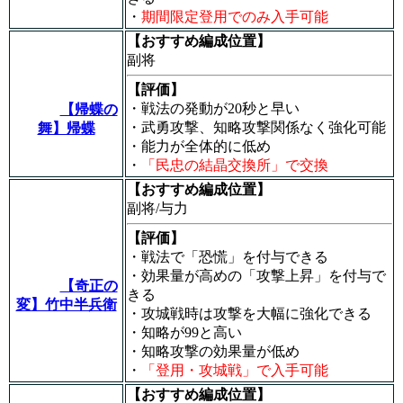
・
期間限定登用でのみ入手可能
【おすすめ編成位置】
副将
【評価】
・戦法の発動が20秒と早い
【帰蝶の
・武勇攻撃、知略攻撃関係なく強化可能
舞】帰蝶
・能力が全体的に低め
・
「民忠の結晶交換所」で交換
【おすすめ編成位置】
副将/与力
【評価】
・戦法で「
恐慌
」を付与できる
・効果量が高めの「攻撃上昇」を付与で
【奇正の
きる
変】竹中半兵衛
・攻城戦時は攻撃を大幅に強化できる
・知略が99と高い
・知略攻撃の効果量が低め
・
「登用・攻城戦」で入手可能
【おすすめ編成位置】