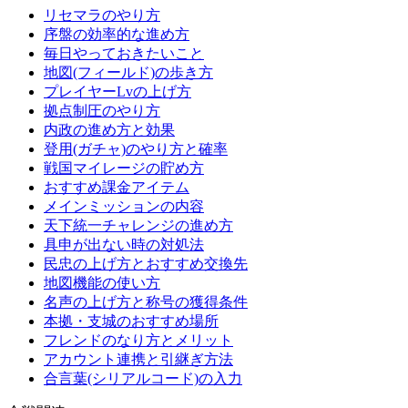
リセマラのやり方
序盤の効率的な進め方
毎日やっておきたいこと
地図(フィールド)の歩き方
プレイヤーLvの上げ方
拠点制圧のやり方
内政の進め方と効果
登用(ガチャ)のやり方と確率
戦国マイレージの貯め方
おすすめ課金アイテム
メインミッションの内容
天下統一チャレンジの進め方
具申が出ない時の対処法
民忠の上げ方とおすすめ交換先
地図機能の使い方
名声の上げ方と称号の獲得条件
本拠・支城のおすすめ場所
フレンドのなり方とメリット
アカウント連携と引継ぎ方法
合言葉(シリアルコード)の入力