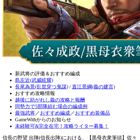
新武将の評価＆おすすめ編成
島左近(武威眩耀)
長尾為景(乱世穿つ鬼謀)
/
直江景綱(義の建言)
おすすめ攻略情報
越後に紡がれし義の攻略と報酬
同勢力で5部隊組む場合の編成例
最強武将
／
おすすめ編成
／
おすすめ装備品
GameWithからのお知らせ
未経験可&完全在宅！攻略ライター募集！
信長の野望 出陣(信長出陣)における、【黒母衣衆筆頭】佐々