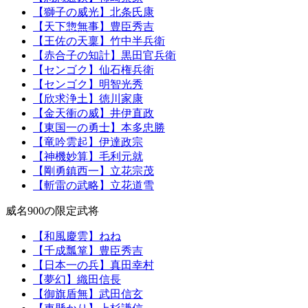
【獅子の威光】北条氏康
【天下惣無事】豊臣秀吉
【王佐の天稟】竹中半兵衛
【赤合子の知計】黒田官兵衛
【センゴク】仙石権兵衛
【センゴク】明智光秀
【欣求浄土】徳川家康
【金天衝の威】井伊直政
【東国一の勇士】本多忠勝
【竜吟雲起】伊達政宗
【神機妙算】毛利元就
【剛勇鎮西一】立花宗茂
【斬雷の武略】立花道雪
威名900の限定武将
【和風慶雲】ねね
【千成瓢箪】豊臣秀吉
【日本一の兵】真田幸村
【夢幻】織田信長
【御旗盾無】武田信玄