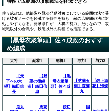
特性で広範囲の攻撃戦法を軽減できる
佐々成政は、他部隊を戦法発動対象にしている範囲戦法で受
ける被ダメージを軽減する特性を持ち、敵の広範囲戦法に対
処しやすくなる。発動条件が「大将の勢力」だけなので、攻
城戦以外の合戦や、鉄砲以外の兵種でも活躍できる。
【黒母衣衆筆頭】佐々成政のおすす
め編成
大将
副将1
副将2
与力1
与力2
【天
【野
【黒
【芝蘭玉
【錦上添
下への大
望の後継
母衣衆筆
樹】森蘭
花】帰蝶
望】織田信
者】織田信
頭】佐々成
丸
長
忠
政
鬼丸
馬藺
鞍切
国