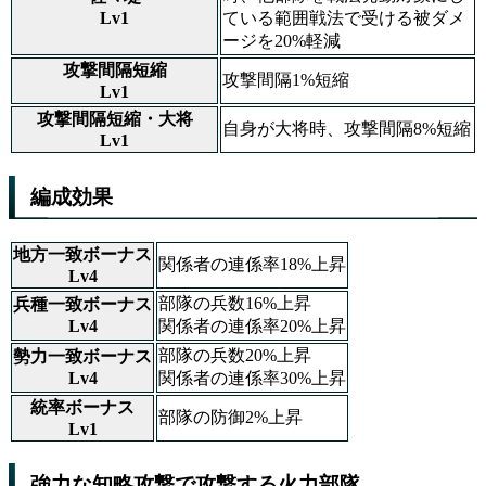
Lv1
ている範囲戦法で受ける被ダメ
ージを20%軽減
攻撃間隔短縮
攻撃間隔1%短縮
Lv1
攻撃間隔短縮・大将
自身が大将時、攻撃間隔8%短縮
Lv1
編成効果
地方一致ボーナス
関係者の連係率18%上昇
Lv4
部隊の兵数16%上昇
兵種一致ボーナス
Lv4
関係者の連係率20%上昇
部隊の兵数20%上昇
勢力一致ボーナス
Lv4
関係者の連係率30%上昇
統率ボーナス
部隊の防御2%上昇
Lv1
強力な知略攻撃で攻撃する火力部隊