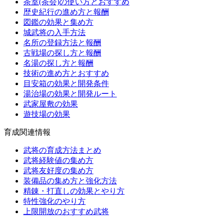
茶室(茶会)の使い方とおすすめ
歴史紀行の進め方と報酬
図鑑の効果と集め方
城武将の入手方法
名所の登録方法と報酬
古戦場の探し方と報酬
名湯の探し方と報酬
技術の進め方とおすすめ
目安箱の効果と開発条件
湯治場の効果と開発ルート
武家屋敷の効果
遊技場の効果
育成関連情報
武将の育成方法まとめ
武将経験値の集め方
武将友好度の集め方
装備品の集め方と強化方法
精錬・打直しの効果とやり方
特性強化のやり方
上限開放のおすすめ武将