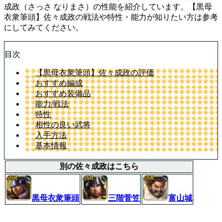
成政（さっさ なりまさ）の性能を紹介しています。【黒母
衣衆筆頭】佐々成政の戦法や特性・能力が知りたい方は参考
にしてみてください。
目次
【黒母衣衆筆頭】佐々成政の評価
おすすめ編成
おすすめ装備品
能力/戦法
特性
相性の良い武将
入手方法
基本情報
別の佐々成政はこちら
黒母衣衆筆頭
三階菅笠
富山城