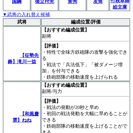
竹秋草蒔
国綱
後立付兜
景秀
友筒
絵文庫
▼武将の入れ替え候補
武将
編成位置/評価
【おすすめ編成位置】
副将
【評価】
・特性で全味方鉄砲隊の攻撃を強化でき
【征勢先
る
鋒】滝川一益
・戦法で「兵法低下」「被ダメージ増
加」を付与できる
・鉄砲部隊の移動速度を上げられる
【おすすめ編成位置】
副将/与力
【評価】
・戦法の発動が20秒と早め
・初回の戦法発動を大幅に早めることが
【和風慶
できる
雲】ねね
・鉄砲部隊の移動速度を上げることがで
きる