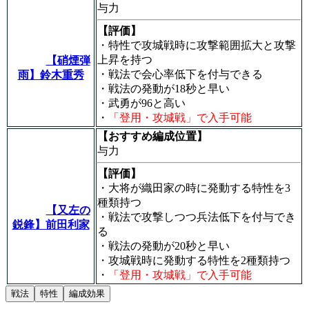
与力
【評価】
・特性で攻城戦時に攻撃範囲拡大と攻撃
上昇を持つ
【硝煙弾
・戦法で会心率低下を付与できる
雨】鈴木重秀
・戦法の発動が18秒と早い
・武勇が96と高い
・
「登用・攻城戦」で入手可能
【おすすめ編成位置】
与力
【評価】
・大将が織田家の時に発動する特性を3
種類持つ
【又左の
・戦法で攻撃しつつ兵法低下を付与でき
鋭鋒】前田利家
る
・戦法の発動が20秒と早い
・攻城戦時に発動する特性を2種類持つ
・
「登用・攻城戦」で入手可能
戦法
特性
編成効果