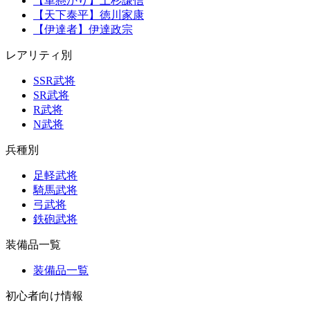
【車懸かり】上杉謙信
【天下泰平】徳川家康
【伊達者】伊達政宗
レアリティ別
SSR武将
SR武将
R武将
N武将
兵種別
足軽武将
騎馬武将
弓武将
鉄砲武将
装備品一覧
装備品一覧
初心者向け情報