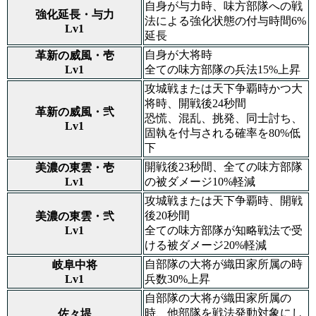
自身が与力時、味方部隊への戦
強化延長・与力
法による強化状態の付与時間6%
Lv1
延長
自身が大将時
革新の威風・壱
Lv1
全ての味方部隊の兵法15%上昇
攻城戦または天下争覇時かつ大
将時、開戦後24秒間
革新の威風・弐
恐慌、混乱、挑発、同士討ち、
Lv1
固執を付与される確率を80%低
下
開戦後23秒間、全ての味方部隊
美濃の東雲・壱
Lv1
の被ダメージ10%軽減
攻城戦または天下争覇時、開戦
後20秒間
美濃の東雲・弐
Lv1
全ての味方部隊が知略戦法で受
ける被ダメージ20%軽減
自部隊の大将が織田家所属の時
岐阜中将
Lv1
兵数30%上昇
自部隊の大将が織田家所属の
時、他部隊を戦法発動対象にし
佐々堤