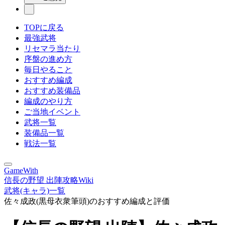
TOPに戻る
最強武将
リセマラ当たり
序盤の進め方
毎日やること
おすすめ編成
おすすめ装備品
編成のやり方
ご当地イベント
武将一覧
装備品一覧
戦法一覧
GameWith
信長の野望 出陣攻略Wiki
武将(キャラ)一覧
佐々成政(黒母衣衆筆頭)のおすすめ編成と評価