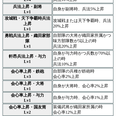
兵法上昇・副将
自身が副将時、兵法5%上昇
Lv1
攻城戦・天下争覇時兵法
攻城戦または天下争覇時、兵法
上昇
20%上昇
Lv1
自部隊の大将が織田家所属かつ
勇戦兵法上昇・織田家部
味方部隊数が5以上の時
隊
Lv1
兵法20%上昇
自身が与力時かつ兵数が70%以
軒昂兵法上昇・与力
上の時
Lv1
兵法10%上昇
自部隊の兵種が鉄砲時
会心率上昇・鉄砲
Lv3
会心率2%上昇
会心率上昇・大将
自身が大将時、会心率2%上昇
Lv1
会心率上昇・与力
自身が与力時、会心率1%上昇
Lv1
装備武将が織田家所属の時
会心率上昇・国友筒
Lv2
会心率12%上昇