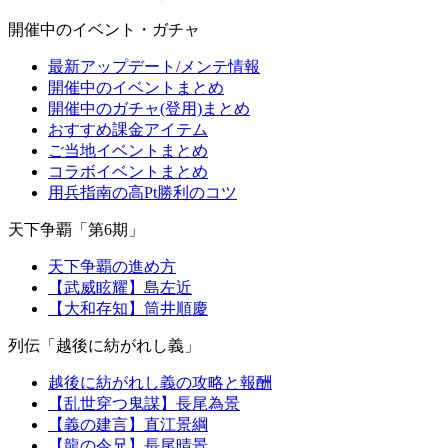
開催中のイベント・ガチャ
最新アップデート/メンテ情報
開催中のイベントまとめ
開催中のガチャ(登用)まとめ
おすすめ課金アイテム
ご当地イベントまとめ
コラボイベントまとめ
用兵指南の高Pt勝利のコツ
天下争覇「第6期」
天下争覇の進め方
【武威眩耀】島左近
【大和存知】筒井順慶
列伝「越後に紡がれし義」
越後に紡がれし義の攻略と報酬
【乱世穿つ鬼謀】長尾為景
【義の建言】直江景綱
【龍の令兄】長尾晴景