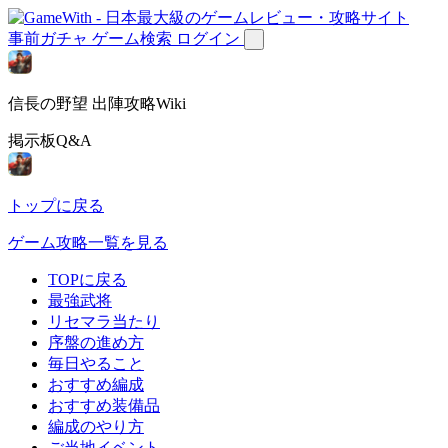
事前ガチャ
ゲーム検索
ログイン
信長の野望 出陣攻略Wiki
掲示板Q&A
トップに戻る
ゲーム攻略一覧を見る
TOPに戻る
最強武将
リセマラ当たり
序盤の進め方
毎日やること
おすすめ編成
おすすめ装備品
編成のやり方
ご当地イベント