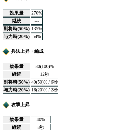
効果量
270%
継続
---
副将時(50%)
135%
与力時(20%)
54%
兵法上昇・編成
効果量
80(100)%
継続
12秒
副将時(50%)
40(50)% / 6秒
与力時(20%)
16(20)% / 2秒
攻撃上昇
効果量
40%
継続
8秒