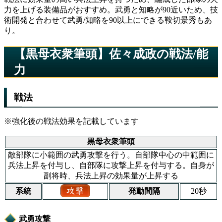
力を上げる装備品がおすすめ。武勇と知略が90近いため、技
術開発と合わせて武勇/知略を90以上にできる鞍切景秀もあ
り。
【黒母衣衆筆頭】佐々成政の戦法/能
力
戦法
※強化後の戦法効果を記載しています
黒母衣衆筆頭
敵部隊に小範囲の武勇攻撃を行う。自部隊中心の中範囲に
兵法上昇を付与し、自部隊に攻撃上昇を付与する。自身が
副将時、兵法上昇の効果量が上昇する
系統
発動間隔
20秒
武勇攻撃