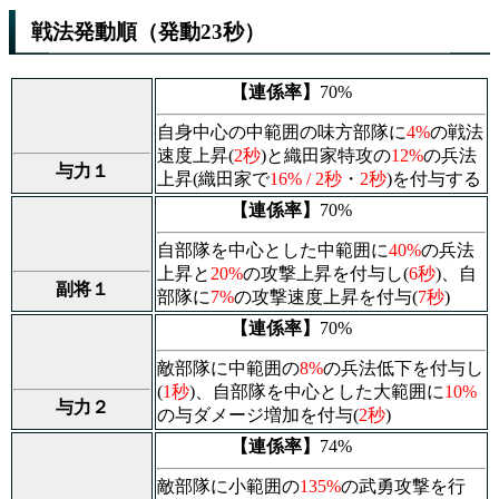
戦法発動順（発動23秒）
【連係率】
70%
自身中心の中範囲の味方部隊に
4%
の戦法
速度上昇(
2秒
)と織田家特攻の
12%
の兵法
与力１
上昇(織田家で
16% / 2秒
・
2秒
)を付与する
【連係率】
70%
自部隊を中心とした中範囲に
40%
の兵法
上昇と
20%
の攻撃上昇を付与し(
6秒
)、自
副将１
部隊に
7%
の攻撃速度上昇を付与(
7秒
)
【連係率】
70%
敵部隊に中範囲の
8%
の兵法低下を付与し
(
1秒
)、自部隊を中心とした大範囲に
10%
与力２
の与ダメージ増加を付与(
2秒
)
【連係率】
74%
敵部隊に小範囲の
135%
の武勇攻撃を行