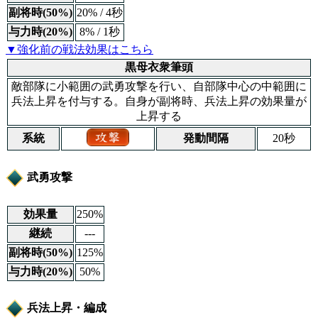
副将時(50%)
20% / 4秒
与力時(20%)
8% / 1秒
▼強化前の戦法効果はこちら
黒母衣衆筆頭
敵部隊に小範囲の武勇攻撃を行い、自部隊中心の中範囲に
兵法上昇を付与する。自身が副将時、兵法上昇の効果量が
上昇する
系統
発動間隔
20秒
武勇攻撃
効果量
250%
継続
---
副将時(50%)
125%
与力時(20%)
50%
兵法上昇・編成