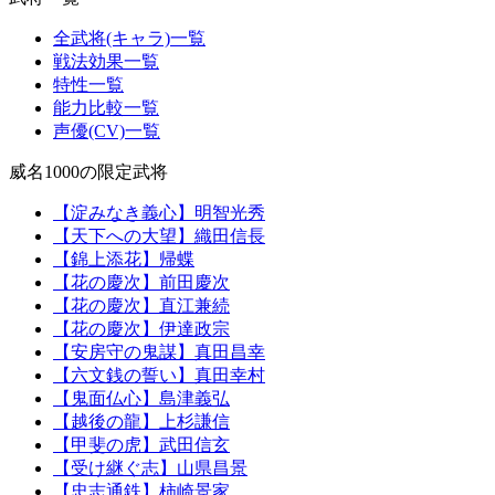
全武将(キャラ)一覧
戦法効果一覧
特性一覧
能力比較一覧
声優(CV)一覧
威名1000の限定武将
【淀みなき義心】明智光秀
【天下への大望】織田信長
【錦上添花】帰蝶
【花の慶次】前田慶次
【花の慶次】直江兼続
【花の慶次】伊達政宗
【安房守の鬼謀】真田昌幸
【六文銭の誓い】真田幸村
【鬼面仏心】島津義弘
【越後の龍】上杉謙信
【甲斐の虎】武田信玄
【受け継ぐ志】山県昌景
【忠志通鉄】柿崎景家