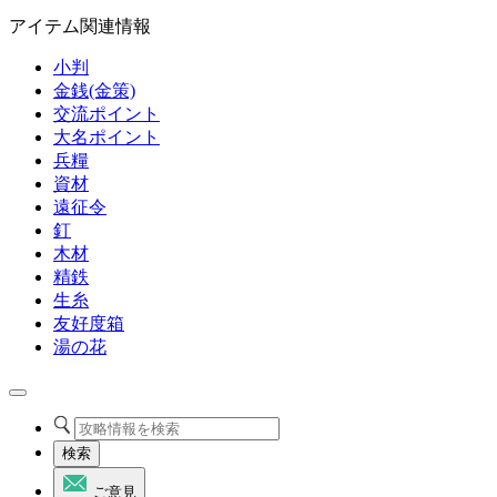
アイテム関連情報
小判
金銭(金策)
交流ポイント
大名ポイント
兵糧
資材
遠征令
釘
木材
精鉄
生糸
友好度箱
湯の花
検索
ご意見