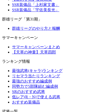
SSR装備品「上杉家文書」
SSR装備品「宇佐美長光」
群雄リーグ「第31期」
群雄リーグのやり方と報酬
サマーキャンペーン
サマーキャンペーンまとめ
【天草の神童】天草四郎
ランキング情報
最強武将(キャラ)ランキング
リセマラ当たりランキング
最強のおすすめ編成例
同勢力で5部隊組む編成例
SRのおすすめ武将
低レア(R・N)で使える武将
おすすめ装備品
武将一覧