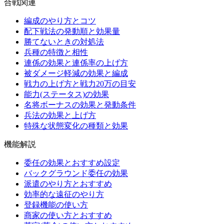
合戦関連
編成のやり方とコツ
配下戦法の発動順と効果量
勝てないときの対処法
兵種の特徴と相性
連係の効果と連係率の上げ方
被ダメージ軽減の効果と編成
戦力の上げ方と戦力20万の目安
能力(ステータス)の効果
名将ボーナスの効果と発動条件
兵法の効果と上げ方
特殊な状態変化の種類と効果
機能解説
委任の効果とおすすめ設定
バックグラウンド委任の効果
派遣のやり方とおすすめ
効率的な遠征のやり方
登録機能の使い方
商家の使い方とおすすめ