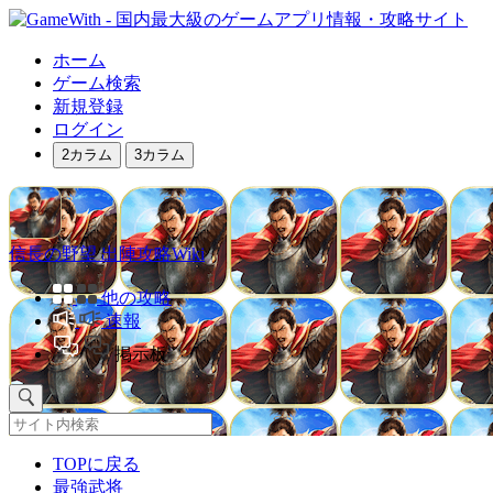
ホーム
ゲーム検索
新規登録
ログイン
2カラム
3カラム
信長の野望 出陣攻略Wiki
他の攻略
速報
掲示板
TOPに戻る
最強武将