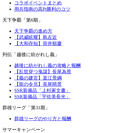
コラボイベントまとめ
用兵指南の高Pt勝利のコツ
天下争覇「第6期」
天下争覇の進め方
【武威眩耀】島左近
【大和存知】筒井順慶
列伝「越後に紡がれし義」
越後に紡がれし義の攻略と報酬
【乱世穿つ鬼謀】長尾為景
【義の建言】直江景綱
【龍の令兄】長尾晴景
SSR装備品「上杉家文書」
SSR装備品「宇佐美長光」
群雄リーグ「第31期」
群雄リーグのやり方と報酬
サマーキャンペーン