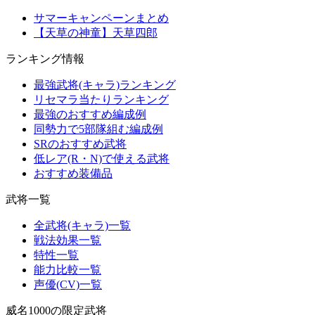
サマーキャンペーンまとめ
【天草の神童】天草四郎
ランキング情報
最強武将(キャラ)ランキング
リセマラ当たりランキング
最強のおすすめ編成例
同勢力で5部隊組む編成例
SRのおすすめ武将
低レア(R・N)で使える武将
おすすめ装備品
武将一覧
全武将(キャラ)一覧
戦法効果一覧
特性一覧
能力比較一覧
声優(CV)一覧
威名1000の限定武将