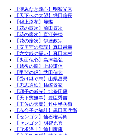
【淀みなき義心】明智光秀
【天下への大望】織田信長
【錦上添花】帰蝶
【花の慶次】前田慶次
【花の慶次】直江兼続
【花の慶次】伊達政宗
【安房守の鬼謀】真田昌幸
【六文銭の誓い】真田幸村
【鬼面仏心】島津義弘
【越後の龍】上杉謙信
【甲斐の虎】武田信玄
【受け継ぐ志】山県昌景
【忠志通鉄】柿崎景家
【獅子の威光】北条氏康
【天下惣無事】豊臣秀吉
【王佐の天稟】竹中半兵衛
【赤合子の知計】黒田官兵衛
【センゴク】仙石権兵衛
【センゴク】明智光秀
【欣求浄土】徳川家康