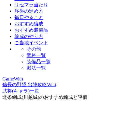
リセマラ当たり
序盤の進め方
毎日やること
おすすめ編成
おすすめ装備品
編成のやり方
ご当地イベント
その他
武将一覧
装備品一覧
戦法一覧
GameWith
信長の野望 出陣攻略Wiki
武将(キャラ)一覧
北条綱成(川越城)のおすすめ編成と評価