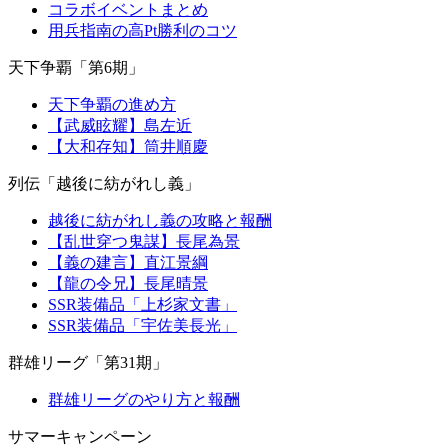
コラボイベントまとめ
用兵指南の高Pt勝利のコツ
天下争覇「第6期」
天下争覇の進め方
【武威眩耀】島左近
【大和存知】筒井順慶
列伝「越後に紡がれし義」
越後に紡がれし義の攻略と報酬
【乱世穿つ鬼謀】長尾為景
【義の建言】直江景綱
【龍の令兄】長尾晴景
SSR装備品「上杉家文書」
SSR装備品「宇佐美長光」
群雄リーグ「第31期」
群雄リーグのやり方と報酬
サマーキャンペーン