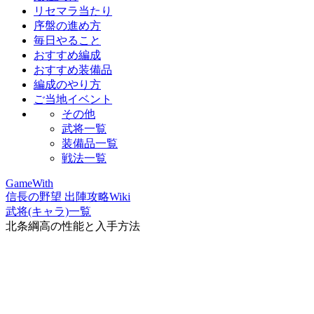
リセマラ当たり
序盤の進め方
毎日やること
おすすめ編成
おすすめ装備品
編成のやり方
ご当地イベント
その他
武将一覧
装備品一覧
戦法一覧
GameWith
信長の野望 出陣攻略Wiki
武将(キャラ)一覧
北条綱高の性能と入手方法