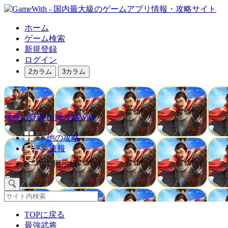
ホーム
ゲーム検索
新規登録
ログイン
2カラム
3カラム
信長の野望 出陣攻略Wiki
他の攻略
速報
掲示板
TOPに戻る
最強武将