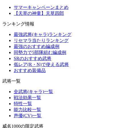
サマーキャンペーンまとめ
【天草の神童】天草四郎
ランキング情報
最強武将(キャラ)ランキング
リセマラ当たりランキング
最強のおすすめ編成例
同勢力で5部隊組む編成例
SRのおすすめ武将
低レア(R・N)で使える武将
おすすめ装備品
武将一覧
全武将(キャラ)一覧
戦法効果一覧
特性一覧
能力比較一覧
声優(CV)一覧
威名1000の限定武将