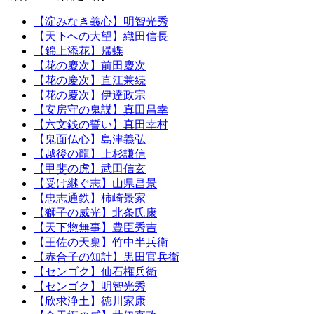
【淀みなき義心】明智光秀
【天下への大望】織田信長
【錦上添花】帰蝶
【花の慶次】前田慶次
【花の慶次】直江兼続
【花の慶次】伊達政宗
【安房守の鬼謀】真田昌幸
【六文銭の誓い】真田幸村
【鬼面仏心】島津義弘
【越後の龍】上杉謙信
【甲斐の虎】武田信玄
【受け継ぐ志】山県昌景
【忠志通鉄】柿崎景家
【獅子の威光】北条氏康
【天下惣無事】豊臣秀吉
【王佐の天稟】竹中半兵衛
【赤合子の知計】黒田官兵衛
【センゴク】仙石権兵衛
【センゴク】明智光秀
【欣求浄土】徳川家康