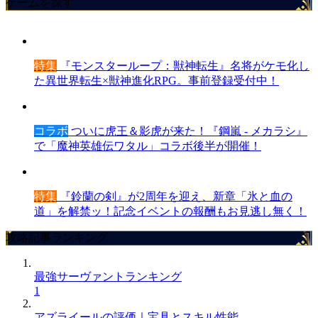
ゲームを探す
特集
『モンスターループ：獣神転生』名将がケモ化し
た異世界転生×獣神進化RPG。事前登録受付中！
コラボ
ついに虎王＆影虎が来た！『鋼嵐 - メカラシ』
で「魔神英雄伝ワタル」コラボ後半が開催！
特集
『鈴蘭の剣』が2周年を迎え、新章「氷と血の
道」を解禁ッ！記念イベントの報酬もお見逃し無く！
攻略記事ランキング
最強サーヴァントランキング
1
アズライールの評価｜宝具とスキル性能