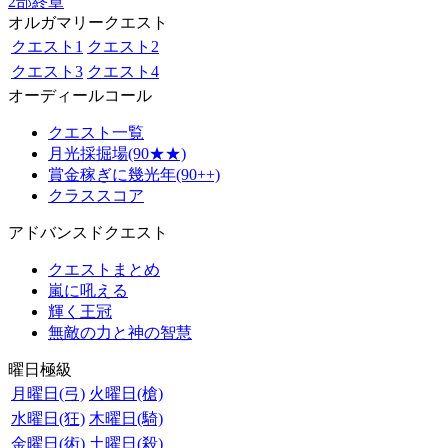
2部終章
オルガマリークエスト
クエスト1
クエスト2
クエスト3
クエスト4
オーディールコール
クエスト一覧
月光採掘場(90★★)
賞金稼ぎに幾光年(90++)
クラススコア
アドバンスドクエスト
クエストまとめ
嵐に吼える
輝く王冠
無敵の力と神の智慧
曜日極級
月曜日(弓)
火曜日(槍)
水曜日(狂)
木曜日(騎)
金曜日(術)
土曜日(殺)