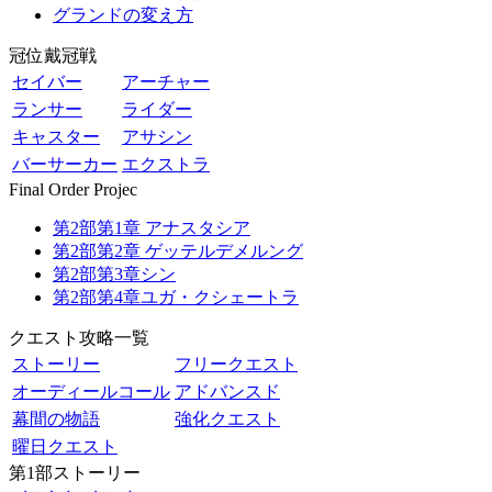
グランドの変え方
冠位戴冠戦
セイバー
アーチャー
ランサー
ライダー
キャスター
アサシン
バーサーカー
エクストラ
Final Order Projec
第2部第1章 アナスタシア
第2部第2章 ゲッテルデメルング
第2部第3章シン
第2部第4章ユガ・クシェートラ
クエスト攻略一覧
ストーリー
フリークエスト
オーディールコール
アドバンスド
幕間の物語
強化クエスト
曜日クエスト
第1部ストーリー