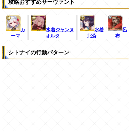
攻略おすすめサーヴァント
カ
水着ジャンヌ
水着
呂
ーマ
オルタ
北斎
布
シトナイの行動パターン