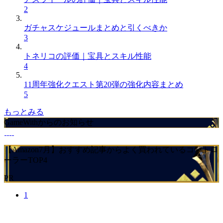
2
ガチャスケジュールまとめと引くべきか
3
トネリコの評価｜宝具とスキル性能
4
11周年強化クエスト第20弾の強化内容まとめ
5
もっとみる
GameWithからのお知らせ
【Amazon7月】おすすめ記事からよく買われているコントロ
ーラーTOP4
PR
1