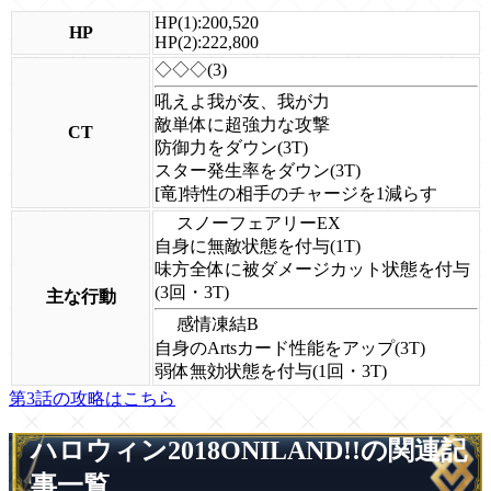
HP(1):200,520
HP
HP(2):222,800
◇◇◇(3)
吼えよ我が友、我が力
敵単体に超強力な攻撃
CT
防御力をダウン(3T)
スター発生率をダウン(3T)
[竜]特性の相手のチャージを1減らす
スノーフェアリーEX
自身に無敵状態を付与(1T)
味方全体に被ダメージカット状態を付与
(3回・3T)
主な行動
感情凍結B
自身のArtsカード性能をアップ(3T)
弱体無効状態を付与(1回・3T)
第3話の攻略はこちら
ハロウィン2018ONILAND!!の関連記
事一覧