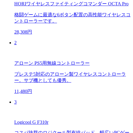
HORIワイヤレスファイティングコマンダー OCTA Pro
格闘ゲームに最適な6ボタン配置の高性能ワイヤレスコ
ントローラーです。
28,308円
2
アローン PS5用無線コントローラー
プレステ5対応のアローン製ワイヤレスコントローラ
ー。サブ機としても優秀。
11,480円
3
Logicool G F310r
コスパ抜群のロジクール製有線パッド。幅広いPCゲー