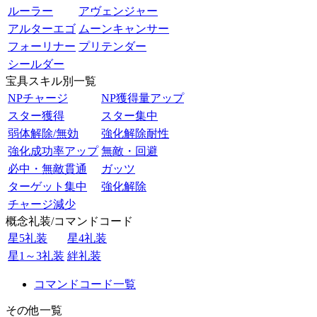
ルーラー
アヴェンジャー
アルターエゴ
ムーンキャンサー
フォーリナー
プリテンダー
シールダー
宝具スキル別一覧
NPチャージ
NP獲得量アップ
スター獲得
スター集中
弱体解除/無効
強化解除耐性
強化成功率アップ
無敵・回避
必中・無敵貫通
ガッツ
ターゲット集中
強化解除
チャージ減少
概念礼装/コマンドコード
星5礼装
星4礼装
星1～3礼装
絆礼装
コマンドコード一覧
その他一覧