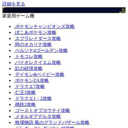
詳細を見る
攻略取扱いゲーム
家庭用ゲーム機
ポケモンチャンピオンズ攻略
ぽこあポケモン攻略
スプラレイダース攻略
時のオカリナ攻略
ペルソナ4ゴールデン攻略
トモコレ攻略
バイオレクイエム攻略
紅の砂漠攻略
デイモン&ベイビー攻略
ポケモンZA攻略
ドラクエ7攻略
仁王3攻略
ドラクエ1・2攻略
桃鉄2攻略
ゴーストオブヨウテイ攻略
メタルギアデルタ攻略
牧場物語 風のグランドバザール攻略