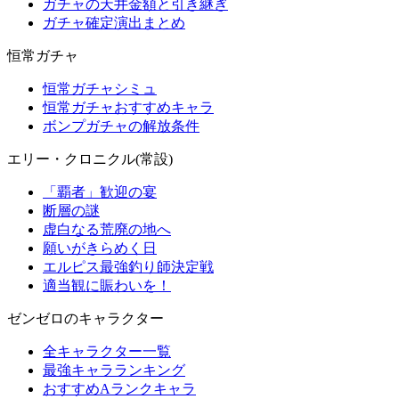
ガチャの天井金額と引き継ぎ
ガチャ確定演出まとめ
恒常ガチャ
恒常ガチャシミュ
恒常ガチャおすすめキャラ
ボンプガチャの解放条件
エリー・クロニクル(常設)
「覇者」歓迎の宴
断層の謎
虚白なる荒廃の地へ
願いがきらめく日
エルピス最強釣り師決定戦
適当観に賑わいを！
ゼンゼロのキャラクター
全キャラクター一覧
最強キャラランキング
おすすめAランクキャラ