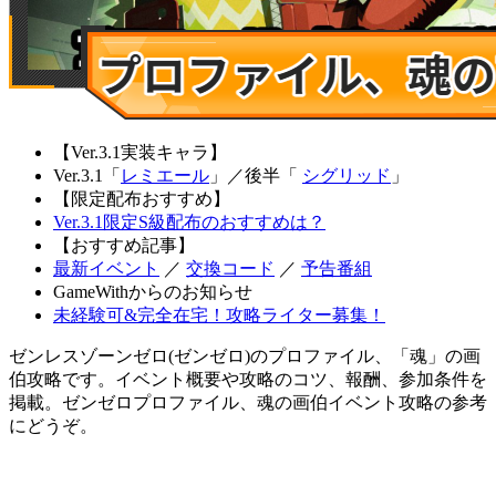
【Ver.3.1実装キャラ】
Ver.3.1「
レミエール
」
／
後半「
シグリッド
」
【限定配布おすすめ】
Ver.3.1限定S級配布のおすすめは？
【おすすめ記事】
最新イベント
／
交換コード
／
予告番組
GameWithからのお知らせ
未経験可&完全在宅！攻略ライター募集！
ゼンレスゾーンゼロ(ゼンゼロ)のプロファイル、「魂」の画
伯攻略です。イベント概要や攻略のコツ、報酬、参加条件を
掲載。ゼンゼロプロファイル、魂の画伯イベント攻略の参考
にどうぞ。