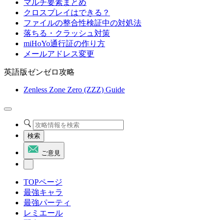
マルチ要素まとめ
クロスプレイはできる？
ファイルの整合性検証中の対処法
落ちる・クラッシュ対策
miHoYo通行証の作り方
メールアドレス変更
英語版ゼンゼロ攻略
Zenless Zone Zero (ZZZ) Guide
検索
ご意見
TOPページ
最強キャラ
最強パーティ
レミエール