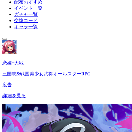
配布おすすめ
イベント一覧
ガチャ一覧
交換コード
キャラ一覧
恋姫†大戦
三国志&戦国美少女武将オールスターRPG
広告
詳細を見る