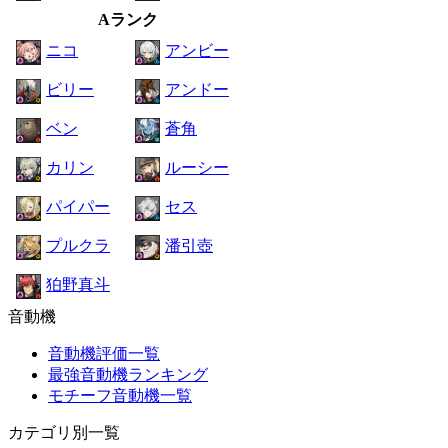
Aランク
ニコ
アンビー
ビリー
アンドー
ベン
蒼角
カリン
ルーシー
パイパー
セス
プルクラ
潘引壺
狛野真斗
音動機
音動機評価一覧
最強音動機ランキング
モチーフ音動機一覧
カテゴリ別一覧