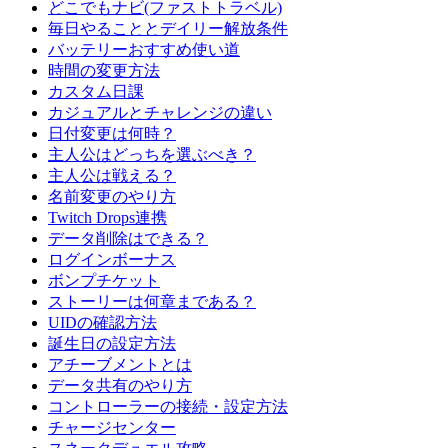
どこでもナビ(ファストトラベル)
毎日やることとデイリー解放条件
バッテリーおすすめ使い道
時間の変更方法
カスタム日課
カジュアルとチャレンジの違い
日付変更は何時？
主人公はどっちを選ぶべき？
主人公は戦える？
名前変更のやり方
Twitch Drops連携
データ削除はできる？
ログインボーナス
ボンプチケット
ストーリーは何章まである？
UIDの確認方法
誕生日の設定方法
アチーブメントとは
データ共有のやり方
コントローラーの接続・設定方法
チャージセンター