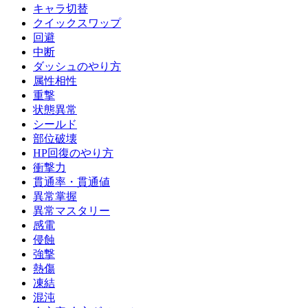
キャラ切替
クイックスワップ
回避
中断
ダッシュのやり方
属性相性
重撃
状態異常
シールド
部位破壊
HP回復のやり方
衝撃力
貫通率・貫通値
異常掌握
異常マスタリー
感電
侵蝕
強撃
熱傷
凍結
混沌