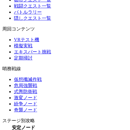
戦闘クエスト一覧
バトルラリー
隠しクエスト一覧
周回コンテンツ
VRテスト機
模擬実戦
エキスパート挑戦
定期掃討
哨務戦線
仮想殲滅作戦
危局強襲戦
式輿防衛戦
激変ノード
紛争ノード
奇襲ノード
ステージ別攻略
安定ノード