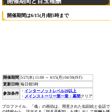
開催期間と目玉報酬
開催期間は6/15(月)朝5時まで
開催期間
5/27(水) 11:00 ～ 6/15(月) 04:59(JST)
更新日時
毎日朝5時
・
インターノットレベル20以上
参加条件
・
メインストーリー第一章・幕間
クリア
プロファイル、「魂」の画伯は、用意された似顔絵と会話で
の情報から、該当する「指名手配犯」を捜し出して報酬を獲