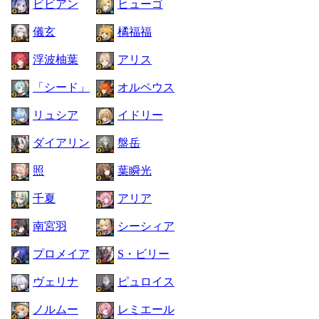
ビビアン
ヒューゴ
儀玄
橘福福
浮波柚葉
アリス
「シード」
オルペウス
リュシア
イドリー
ダイアリン
盤岳
照
葉瞬光
千夏
アリア
南宮羽
シーシィア
プロメイア
S・ビリー
ヴェリナ
ピュロイス
ノルムー
レミエール