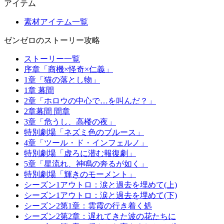
アイテム
素材アイテム一覧
ゼンゼロのストーリー攻略
ストーリー一覧
序章「商機×怪奇×仁義」
1章「猫の落とし物」
1章 幕間
2章「ホロウの中心で…を叫んだ？」
2章幕間 間章
3章「危うし、高楼の夜」
特別劇場「ネズミ色のブルース」
4章「ツール・ド・インフェルノ」
特別劇場「虚ろに潜む報復劇」
5章「星流れ、神鳴の奔るが如く」
特別劇場「輝きのモーメント」
シーズン1アウトロ：涙と過去を埋めて(上)
シーズン1アウトロ：涙と過去を埋めて(下)
シーズン2第1章：雲霞の行き着く処
シーズン2第2章：遅れてきた波の花たちに