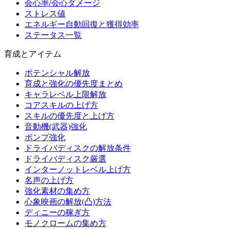
会心率/会心ダメージ
ストレス値
エネルギー自動回復と獲得効率
ステータス一覧
育成とアイテム
ポテンシャル解放
育成と強化の優先度まとめ
キャラレベル上限解放
コアスキルの上げ方
スキルの優先度と上げ方
音動機(武器)強化
ボンプ強化
ドライバディスクの解放条件
ドライバディスク厳選
インターノットレベル上げ方
名声の上げ方
強化素材の集め方
心象映画の解放(凸)方法
ディニーの稼ぎ方
モノクロームの集め方