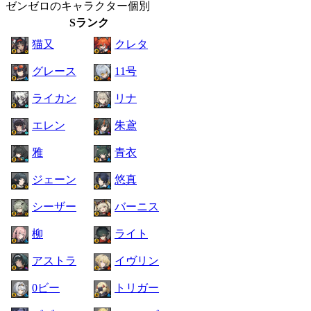
ゼンゼロのキャラクター個別
Sランク
猫又
クレタ
グレース
11号
ライカン
リナ
エレン
朱鳶
雅
青衣
ジェーン
悠真
シーザー
バーニス
柳
ライト
アストラ
イヴリン
0ビー
トリガー