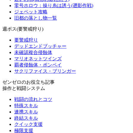
零号ホロウ：操り糸は誘う(遡影作戦)
ジェペット攻略
旧都の落とし物一覧
週ボス(要警戒狩り)
要警戒狩り
デッドエンドブッチャー
未確認複合侵蝕体
マリオネットツインズ
覇者侵蝕体・ポンペイ
サクリファイス・ブリンガー
ゼンゼロのお役立ち記事
操作と戦闘システム
戦闘の流れとコツ
特殊スキル
連携スキル
終結スキル
クイック支援
極限支援