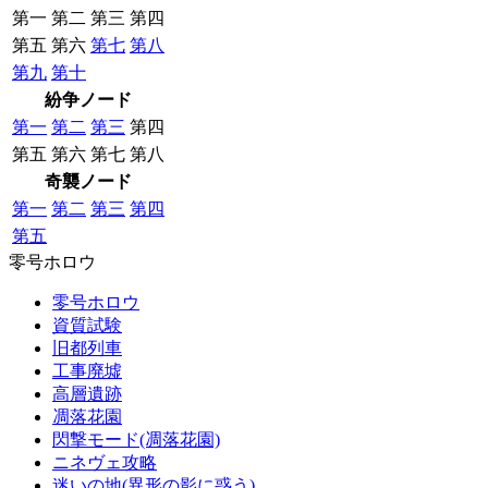
第一
第二
第三
第四
第五
第六
第七
第八
第九
第十
紛争ノード
第一
第二
第三
第四
第五
第六
第七
第八
奇襲ノード
第一
第二
第三
第四
第五
零号ホロウ
零号ホロウ
資質試験
旧都列車
工事廃墟
高層遺跡
凋落花園
閃撃モード(凋落花園)
ニネヴェ攻略
迷いの地(異形の影に惑う)