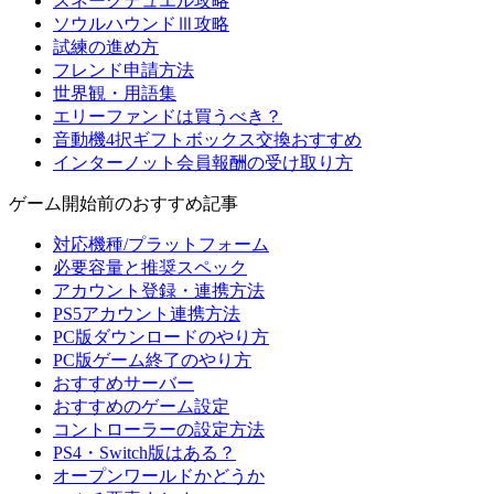
スネークデュエル攻略
ソウルハウンドⅢ攻略
試練の進め方
フレンド申請方法
世界観・用語集
エリーファンドは買うべき？
音動機4択ギフトボックス交換おすすめ
インターノット会員報酬の受け取り方
ゲーム開始前のおすすめ記事
対応機種/プラットフォーム
必要容量と推奨スペック
アカウント登録・連携方法
PS5アカウント連携方法
PC版ダウンロードのやり方
PC版ゲーム終了のやり方
おすすめサーバー
おすすめのゲーム設定
コントローラーの設定方法
PS4・Switch版はある？
オープンワールドかどうか