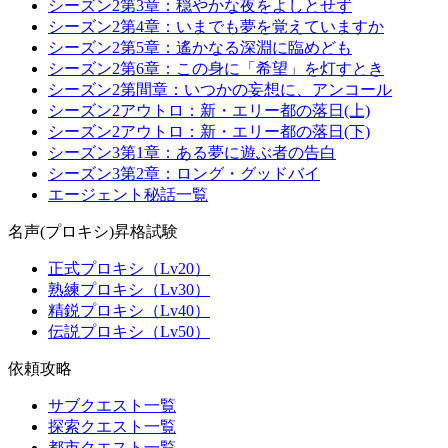
シーズン2第3章：穏やかな夜をよしとせず
シーズン2第4章：いまでも夢を覚えていますか
シーズン2第5章：遙かなる深淵に臨めども
シーズン2第6章：この身に「希望」を灯すとき
シーズン2第間章：いつかの妄想に、アンコール
シーズン2アウトロ：新・エリー都の落日(上)
シーズン2アウトロ：新・エリー都の落日(下)
シーズン3第1章：ある夢に遊ぶ者の告白
シーズン3第2章：ロング・グッドバイ
エージェント秘話一覧
名声(プロキシ)昇格試験
正式プロキシ（Lv20）
熟練プロキシ（Lv30）
精鋭プロキシ（Lv40）
伝説プロキシ（Lv50）
依頼攻略
サブクエスト一覧
探索クエスト一覧
都市クエスト一覧