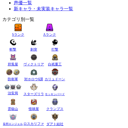
声優一覧
新キャラ・未実装キャラ一覧
カテゴリ別一覧
Sランク
Aランク
斬撃
刺突
打撃
邪兎屋
ヴィクトリア
白祇重工
防衛軍
対ホロウ6課
カリュドーン
治安局
スターズリラ
モッキンバード
雲嶽山
怪啖屋
クランプス
ロスカリファ
ダアト結社
妄想エンジェル