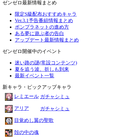
ゼンゼロ最新情報まとめ
限定S級配布おすすめキャラ
Ver.3.1予告番組情報まとめ
ボンプラネットの進め方
ある夢に遊ぶ者の告白
アップデート最新情報まとめ
ゼンゼロ開催中のイベント
迷い路の謎(常設コンテンツ)
夏を追う波、折しも到来
最新イベント一覧
新キャラ・ピックアップキャラ
レミエール
ガチャシミュ
アリア
ガチャシミュ
目覚めし翼の聖歌
殻の中の魂