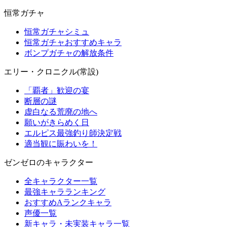
恒常ガチャ
恒常ガチャシミュ
恒常ガチャおすすめキャラ
ボンプガチャの解放条件
エリー・クロニクル(常設)
「覇者」歓迎の宴
断層の謎
虚白なる荒廃の地へ
願いがきらめく日
エルピス最強釣り師決定戦
適当観に賑わいを！
ゼンゼロのキャラクター
全キャラクター一覧
最強キャラランキング
おすすめAランクキャラ
声優一覧
新キャラ・未実装キャラ一覧