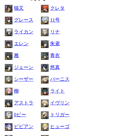
猫又
クレタ
グレース
11号
ライカン
リナ
エレン
朱鳶
雅
青衣
ジェーン
悠真
シーザー
バーニス
柳
ライト
アストラ
イヴリン
0ビー
トリガー
ビビアン
ヒューゴ