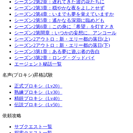
シーズン2第2章：遅れてきた波の花たちに
シーズン2第3章：穏やかな夜をよしとせず
シーズン2第4章：いまでも夢を覚えていますか
シーズン2第5章：遙かなる深淵に臨めども
シーズン2第6章：この身に「希望」を灯すとき
シーズン2第間章：いつかの妄想に、アンコール
シーズン2アウトロ：新・エリー都の落日(上)
シーズン2アウトロ：新・エリー都の落日(下)
シーズン3第1章：ある夢に遊ぶ者の告白
シーズン3第2章：ロング・グッドバイ
エージェント秘話一覧
名声(プロキシ)昇格試験
正式プロキシ（Lv20）
熟練プロキシ（Lv30）
精鋭プロキシ（Lv40）
伝説プロキシ（Lv50）
依頼攻略
サブクエスト一覧
探索クエスト一覧