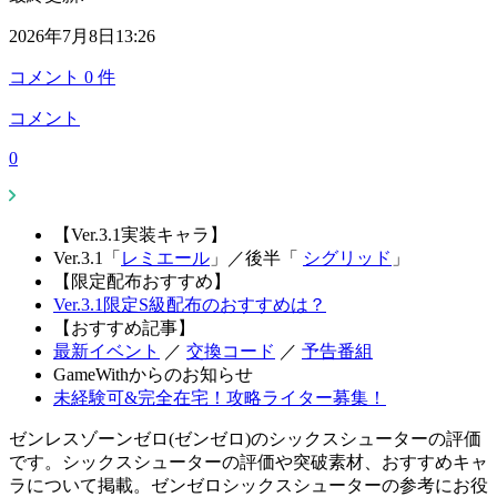
2026年7月8日13:26
コメント
0
件
コメント
0
【Ver.3.1実装キャラ】
Ver.3.1「
レミエール
」
／
後半「
シグリッド
」
【限定配布おすすめ】
Ver.3.1限定S級配布のおすすめは？
【おすすめ記事】
最新イベント
／
交換コード
／
予告番組
GameWithからのお知らせ
未経験可&完全在宅！攻略ライター募集！
ゼンレスゾーンゼロ(ゼンゼロ)のシックスシューターの評価
です。シックスシューターの評価や突破素材、おすすめキャ
ラについて掲載。ゼンゼロシックスシューターの参考にお役