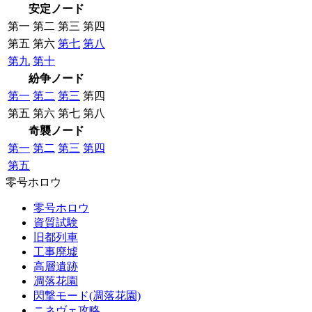
安定ノード
第一
第二
第三
第四
第五
第六
第七
第八
第九
第十
紛争ノード
第一
第二
第三
第四
第五
第六
第七
第八
奇襲ノード
第一
第二
第三
第四
第五
零号ホロウ
零号ホロウ
資質試験
旧都列車
工事廃墟
高層遺跡
凋落花園
閃撃モード(凋落花園)
ニネヴェ攻略