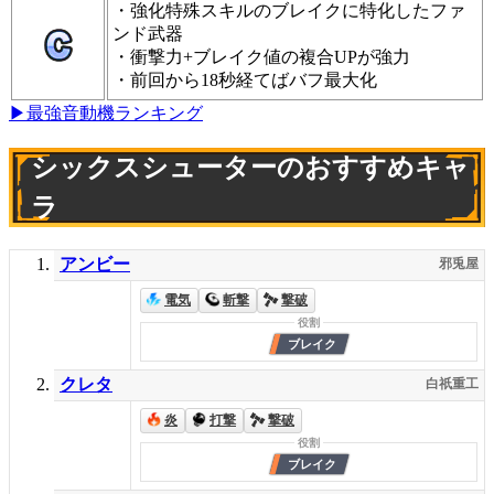
・強化特殊スキルのブレイクに特化したファ
ンド武器
・衝撃力+ブレイク値の複合UPが強力
・前回から18秒経てばバフ最大化
▶最強音動機ランキング
シックスシューターのおすすめキャ
ラ
アンビー
邪兎屋
電気
斬撃
撃破
クレタ
白祇重工
炎
打撃
撃破