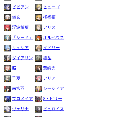
ビビアン
ヒューゴ
儀玄
橘福福
浮波柚葉
アリス
「シード」
オルペウス
リュシア
イドリー
ダイアリン
盤岳
照
葉瞬光
千夏
アリア
南宮羽
シーシィア
プロメイア
S・ビリー
ヴェリナ
ピュロイス