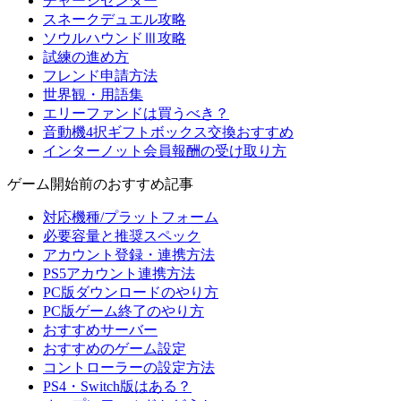
チャージセンター
スネークデュエル攻略
ソウルハウンドⅢ攻略
試練の進め方
フレンド申請方法
世界観・用語集
エリーファンドは買うべき？
音動機4択ギフトボックス交換おすすめ
インターノット会員報酬の受け取り方
ゲーム開始前のおすすめ記事
対応機種/プラットフォーム
必要容量と推奨スペック
アカウント登録・連携方法
PS5アカウント連携方法
PC版ダウンロードのやり方
PC版ゲーム終了のやり方
おすすめサーバー
おすすめのゲーム設定
コントローラーの設定方法
PS4・Switch版はある？