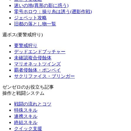
迷いの地(異形の影に惑う)
零号ホロウ：操り糸は誘う(遡影作戦)
ジェペット攻略
旧都の落とし物一覧
週ボス(要警戒狩り)
要警戒狩り
デッドエンドブッチャー
未確認複合侵蝕体
マリオネットツインズ
覇者侵蝕体・ポンペイ
サクリファイス・ブリンガー
ゼンゼロのお役立ち記事
操作と戦闘システム
戦闘の流れとコツ
特殊スキル
連携スキル
終結スキル
クイック支援