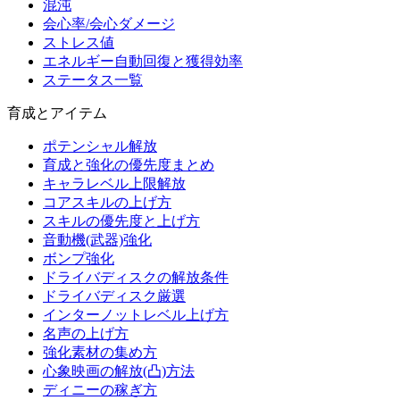
混沌
会心率/会心ダメージ
ストレス値
エネルギー自動回復と獲得効率
ステータス一覧
育成とアイテム
ポテンシャル解放
育成と強化の優先度まとめ
キャラレベル上限解放
コアスキルの上げ方
スキルの優先度と上げ方
音動機(武器)強化
ボンプ強化
ドライバディスクの解放条件
ドライバディスク厳選
インターノットレベル上げ方
名声の上げ方
強化素材の集め方
心象映画の解放(凸)方法
ディニーの稼ぎ方