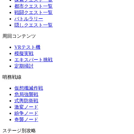
都市クエスト一覧
戦闘クエスト一覧
バトルラリー
隠しクエスト一覧
周回コンテンツ
VRテスト機
模擬実戦
エキスパート挑戦
定期掃討
哨務戦線
仮想殲滅作戦
危局強襲戦
式輿防衛戦
激変ノード
紛争ノード
奇襲ノード
ステージ別攻略