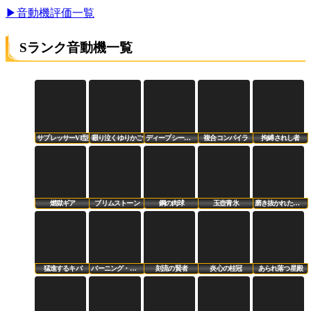
▶音動機評価一覧
Sランク音動機一覧
サプレッサーVI型
啜り泣くゆりかご
ディープシー・ビジター
複合コンパイラ
拘縛されし者
燃獄ギア
ブリムストーン
鋼の肉球
玉壺青氷
磨き抜かれた切っ先
猛進するキバ
バーニング・シェイカー
刻流の賢者
炎心の桂冠
あられ落つ星殿