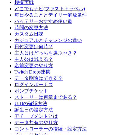
模擬実戦
どこでもナビ(ファストトラベル)
毎日やることとデイリー解放条件
バッテリーおすすめ使い道
時間の変更方法
カスタム日課
カジュアルとチャレンジの違い
日付変更は何時？
主人公はどっちを選ぶべき？
主人公は戦える？
名前変更のやり方
Twitch Drops連携
データ削除はできる？
ログインボーナス
ボンプチケット
ストーリーは何章まである？
UIDの確認方法
誕生日の設定方法
アチーブメントとは
データ共有のやり方
コントローラーの接続・設定方法