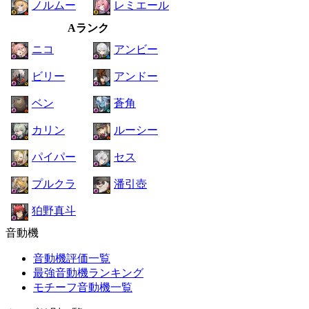
ノルムー
レミエール
Aランク
ニコ
アンビー
ビリー
アンドー
ベン
蒼角
カリン
ルーシー
パイパー
セス
プルクラ
潘引壺
狛野真斗
音動機
音動機評価一覧
最強音動機ランキング
モチーフ音動機一覧