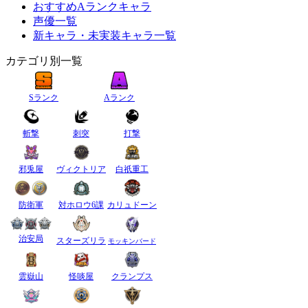
おすすめAランクキャラ
声優一覧
新キャラ・未実装キャラ一覧
カテゴリ別一覧
Sランク
Aランク
斬撃
刺突
打撃
邪兎屋
ヴィクトリア
白祇重工
防衛軍
対ホロウ6課
カリュドーン
治安局
スターズリラ
モッキンバード
雲嶽山
怪啖屋
クランプス