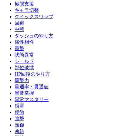
極限支援
キャラ切替
クイックスワップ
回避
中断
ダッシュのやり方
属性相性
重撃
状態異常
シールド
部位破壊
HP回復のやり方
衝撃力
貫通率・貫通値
異常掌握
異常マスタリー
感電
侵蝕
強撃
熱傷
凍結