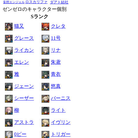
ロスカリファ
ダアト結社
妄想エンジェル
ゼンゼロのキャラクター個別
Sランク
猫又
クレタ
グレース
11号
ライカン
リナ
エレン
朱鳶
雅
青衣
ジェーン
悠真
シーザー
バーニス
柳
ライト
アストラ
イヴリン
0ビー
トリガー