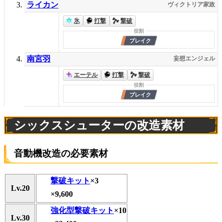
ライカン
ヴィクトリア家政
氷
打撃
撃破
南宮羽
妄想エンジェル
エーテル
打撃
撃破
シックスシューターの改造素材
音動機改造の必要素材
撃破キット
×3
Lv.20
×9,600
強化型撃破キット
×10
Lv.30