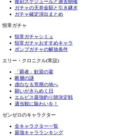
復刻スケジュールと過去開催
ガチャの天井金額と引き継ぎ
ガチャ確定演出まとめ
恒常ガチャ
恒常ガチャシミュ
恒常ガチャおすすめキャラ
ボンプガチャの解放条件
エリー・クロニクル(常設)
「覇者」歓迎の宴
断層の謎
虚白なる荒廃の地へ
願いがきらめく日
エルピス最強釣り師決定戦
適当観に賑わいを！
ゼンゼロのキャラクター
全キャラクター一覧
最強キャラランキング