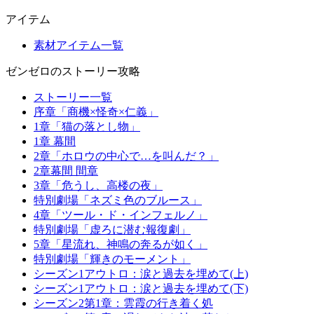
アイテム
素材アイテム一覧
ゼンゼロのストーリー攻略
ストーリー一覧
序章「商機×怪奇×仁義」
1章「猫の落とし物」
1章 幕間
2章「ホロウの中心で…を叫んだ？」
2章幕間 間章
3章「危うし、高楼の夜」
特別劇場「ネズミ色のブルース」
4章「ツール・ド・インフェルノ」
特別劇場「虚ろに潜む報復劇」
5章「星流れ、神鳴の奔るが如く」
特別劇場「輝きのモーメント」
シーズン1アウトロ：涙と過去を埋めて(上)
シーズン1アウトロ：涙と過去を埋めて(下)
シーズン2第1章：雲霞の行き着く処