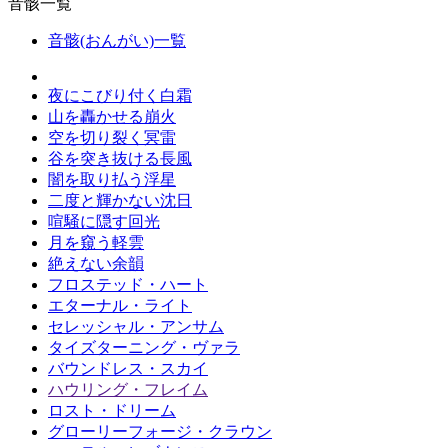
音骸一覧
音骸(おんがい)一覧
夜にこびり付く白霜
山を轟かせる崩火
空を切り裂く冥雷
谷を突き抜ける長風
闇を取り払う浮星
二度と輝かない沈日
喧騒に隠す回光
月を窺う軽雲
絶えない余韻
フロステッド・ハート
エターナル・ライト
セレッシャル・アンサム
タイズターニング・ヴァラ
バウンドレス・スカイ
ハウリング・フレイム
ロスト・ドリーム
グローリーフォージ・クラウン