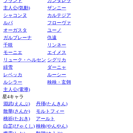
ブラント
カンタレラ
主人公(気動)
ザンニー
シャコンヌ
カルテジア
ルパ
フローヴァ
オーガスタ
ユーノ
ガルブレーナ
仇遠
千咲
リンネー
モーニエ
エイメス
リューク・ヘルセン
シグリカ
緋雪
ダーニャ
レベッカ
ルーシー
ルシラー
秧秧・玄翎
主人公(電導)
星4キャラ
淵武(えんぶ)
丹瑾(たんきん)
散華(さんか)
モルトフィー
桃祈(たおき)
アールト
白芷(びゃくし)
秧秧(やんやん)