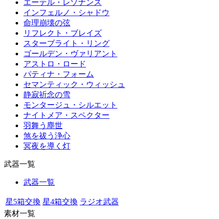
エーテル・レゾナンス
インフェルノ・シャドウ
命理崩壊の弦
リフレクト・ブレイズ
スターブライト・リング
ゴールデン・ヴァリアント
アストロ・ロード
パティナ・フォーム
セマンティック・ウィッシュ
静寂祈念の雪
モンタージュ・シルエット
ナイトメア・スペクター
羽舞う塵世
煞を祓う浄心
冥夜を導く灯
武器一覧
武器一覧
星5箱交換
星4箱交換
ラジオ武器
素材一覧