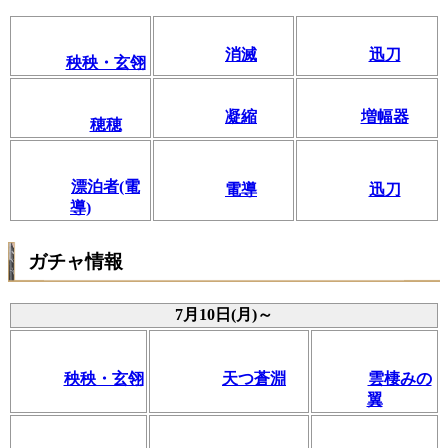
消滅
迅刀
秧秧・玄翎
凝縮
増幅器
穂穂
漂泊者(電
電導
迅刀
導)
ガチャ情報
7月10日(月)～
秧秧・玄翎
天つ蒼淵
雲棲みの
翼