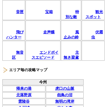
音匣
宝箱
特
観光
別な敵
スポット
飛び
走声蝶
風
伏霜
ハンター
止みの鈴
虫
無音
エンドボイ
主
区
スエピソード
無き梁鳶
エリア毎の攻略マップ
今州
帰来の港
虎口の山脈
北落野原
怨鳥の沼
雲陵谷
無明の湾岸