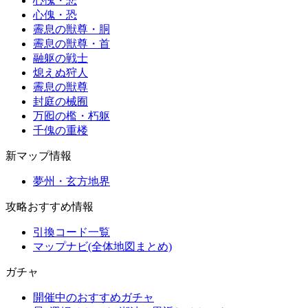
心傀・悲
心傀・恐
霽息の獣尊・胴
霽息の獣尊・首
融躯の戦士
熄えぬ狩人
霽息の獣尊
封庭の械囿
万囮の檻・朽躯
千傀の重楼
新マップ情報
夢州・玄方地界
攻略おすすめ情報
引換コード一覧
マップナビ(全体地図まとめ)
ガチャ
開催中のおすすめガチャ