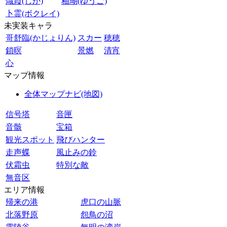
熾霞(しか)
釉瑚(ゆうご)
卜霊(ボクレイ)
未実装キャラ
哥舒臨(かじょりん)
スカー
穂穂
鎖暝
景燃
清宵
心
マップ情報
全体マップナビ(地図)
信号塔
音匣
音骸
宝箱
観光スポット
飛びハンター
走声蝶
風止みの鈴
伏霜虫
特別な敵
無音区
エリア情報
帰来の港
虎口の山脈
北落野原
怨鳥の沼