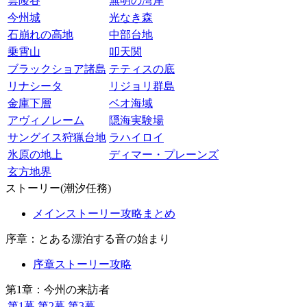
雲陵谷
無明の湾岸
今州城
光なき森
石崩れの高地
中部台地
乗霄山
叩天関
ブラックショア諸島
テティスの底
リナシータ
リジョリ群島
金庫下層
ベオ海域
アヴィノレーム
隠海実験場
サングイス狩猟台地
ラハイロイ
氷原の地上
ディマー・プレーンズ
玄方地界
ストーリー(潮汐任務)
メインストーリー攻略まとめ
序章：とある漂泊する音の始まり
序章ストーリー攻略
第1章：今州の来訪者
第1幕
第2幕
第3幕