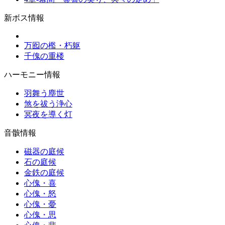
新ボス情報
万囮の檻・朽躯
千傀の重楼
ハーモニー情報
羽舞う塵世
煞を祓う浄心
冥夜を導く灯
音骸情報
磁器の庭候
石の庭候
金鉄の庭候
心傀・喜
心傀・怒
心傀・憂
心傀・思