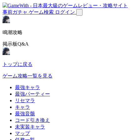
事前ガチャ
ゲーム検索
ログイン
鳴潮攻略
掲示板Q&A
トップに戻る
ゲーム攻略一覧を見る
最強キャラ
最強パーティー
リセマラ
キャラ
最強音骸
コード引き換え
未実装キャラ
マップ
任務一覧