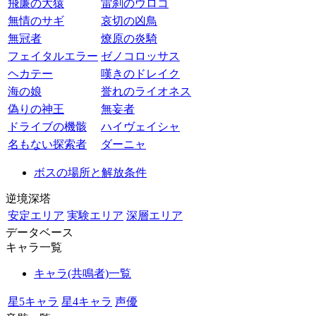
飛廉の大猿
雷刹のウロコ
無情のサギ
哀切の凶鳥
無冠者
燎原の炎騎
フェイタルエラー
ゼノコロッサス
ヘカテー
嘆きのドレイク
海の娘
誉れのライオネス
偽りの神王
無妄者
ドライブの機骸
ハイヴェイシャ
名もない探索者
ダーニャ
ボスの場所と解放条件
逆境深塔
安定エリア
実験エリア
深層エリア
データベース
キャラ一覧
キャラ(共鳴者)一覧
星5キャラ
星4キャラ
声優