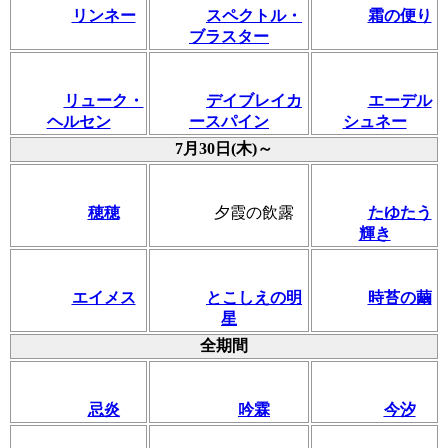
リンネー
スペクトル・
霜の便り
ブラスター
リューク・
デイブレイカ
エーデル
ヘルセン
ースパイン
シュネー
7月30日(木)～
穂穂
夕霞の飲露
たゆたう
輝き
エイメス
とこしえの明
時苔の繭
星
全期間
忌炎
吟霖
今汐