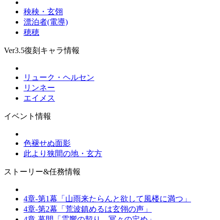
秧秧・玄翎
漂泊者(電導)
穂穂
Ver3.5復刻キャラ情報
リューク・ヘルセン
リンネー
エイメス
イベント情報
色褪せぬ面影
此より狭間の地・玄方
ストーリー&任務情報
4章-第1幕「山雨来たらんと欲して風楼に満つ」
4章-第2幕「荒波鎮めるは玄翎の声」
4章-幕間「霊響の契り、冥々の定め」