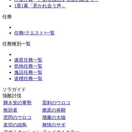
1章1幕「惹かれ合う声」
任務
任務(クエスト)一覧
任務種別一覧
連星任務一覧
危地任務一覧
逸話任務一覧
道標任務一覧
ソラガイド
強敵討伐
輝き蛍の軍勢
雷刹のウロコ
無冠者
燎原の炎騎
雲閃のウロコ
飛廉の大猿
哀切の凶鳥
無情のサギ