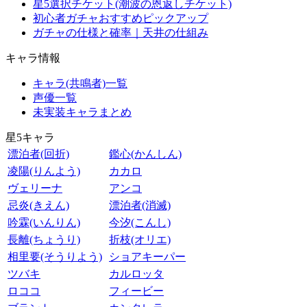
星5選択チケット(潮波の恩返しチケット)
初心者ガチャおすすめピックアップ
ガチャの仕様と確率｜天井の仕組み
キャラ情報
キャラ(共鳴者)一覧
声優一覧
未実装キャラまとめ
星5キャラ
漂泊者(回折)
鑑心(かんしん)
凌陽(りんよう)
カカロ
ヴェリーナ
アンコ
忌炎(きえん)
漂泊者(消滅)
吟霖(いんりん)
今汐(こんし)
長離(ちょうり)
折枝(オリエ)
相里要(そうりよう)
ショアキーパー
ツバキ
カルロッタ
ロココ
フィービー