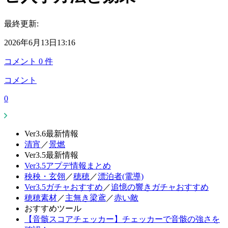
最終更新:
2026年6月13日13:16
コメント
0
件
コメント
0
Ver3.6最新情報
清宵
／
景燃
Ver3.5最新情報
Ver3.5アプデ情報まとめ
秧秧・玄翎
／
穂穂
／
漂泊者(電導)
Ver3.5ガチャおすすめ
／
追憶の響きガチャおすすめ
穂穂素材
／
主無き梁鳶
／
赤い敵
おすすめツール
【音骸スコアチェッカー】チェッカーで音骸の強さを