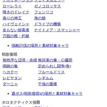
アボミネーション
フェイタルエラー
ローレライ
ゼノコロッサス
嘆きのドレイク
フェンリコ
偽りの神王
海の娘
ハイヴェイシャ
ドライブの機骸
名もない探索者
ナイトメア・スマッシャー
万囮の檻・朽躯
強敵討伐の場所と素材対象キャラ
戦歌復唱
無秩序な辺境・余燼
無冠者の像・心臓部
鳴鐘の亀
定められし闘争(角)
ヘカテー
フルールドリス
レビヤタン
シギルム
ダーニャ
千傀の重楼
週ボス(戦歌復唱)の場所と素材対象キャラ
ホロタクティクス強襲