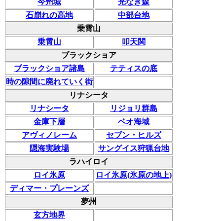
今州城
光なき森
石崩れの高地
中部台地
乗霄山
乗霄山
叩天関
ブラックショア
ブラックショア諸島
テティスの底
時の隙間に廃れていく街
リナシータ
リナシータ
リジョリ群島
金庫下層
ベオ海域
アヴィノレーム
セブン・ヒルズ
隠海実験場
サングイス狩猟台地
ラハイロイ
ロイ氷原
ロイ氷原(氷原の地上)
ディマー・プレーンズ
夢州
玄方地界