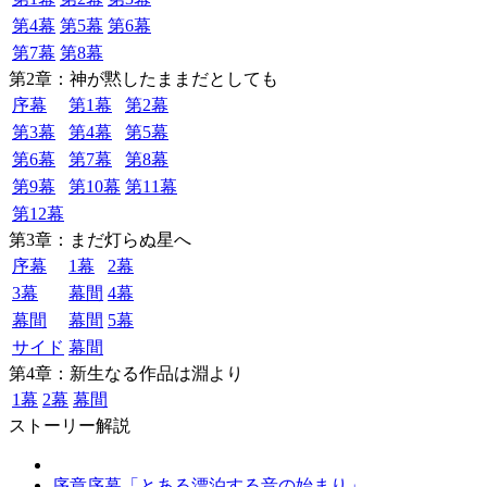
第4幕
第5幕
第6幕
第7幕
第8幕
第2章：神が黙したままだとしても
序幕
第1幕
第2幕
第3幕
第4幕
第5幕
第6幕
第7幕
第8幕
第9幕
第10幕
第11幕
第12幕
第3章：まだ灯らぬ星へ
序幕
1幕
2幕
3幕
幕間
4幕
幕間
幕間
5幕
サイド
幕間
第4章：新生なる作品は淵より
1幕
2幕
幕間
ストーリー解説
序章序幕「とある漂泊する音の始まり」