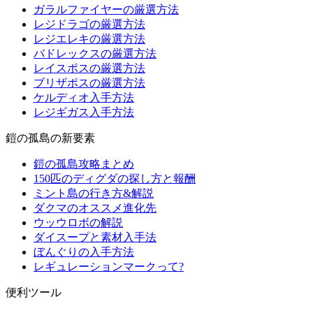
ガラルファイヤーの厳選方法
レジドラゴの厳選方法
レジエレキの厳選方法
バドレックスの厳選方法
レイスポスの厳選方法
ブリザポスの厳選方法
ケルディオ入手方法
レジギガス入手方法
鎧の孤島の新要素
鎧の孤島攻略まとめ
150匹のディグダの探し方と報酬
ミント島の行き方&解説
ダクマのオススメ進化先
ウッウロボの解説
ダイスープと素材入手法
ぼんぐりの入手方法
レギュレーションマークって?
便利ツール