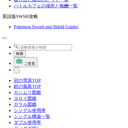
バトルカフェの場所と報酬一覧
英語版SWSH攻略
Pokemon Sword and Shield Guides
検索
ご意見
冠の雪原TOP
鎧の孤島TOP
カンムリ図鑑
ヨロイ図鑑
ガラル図鑑
シングル使用率
シングル構築一覧
ダブル使用率