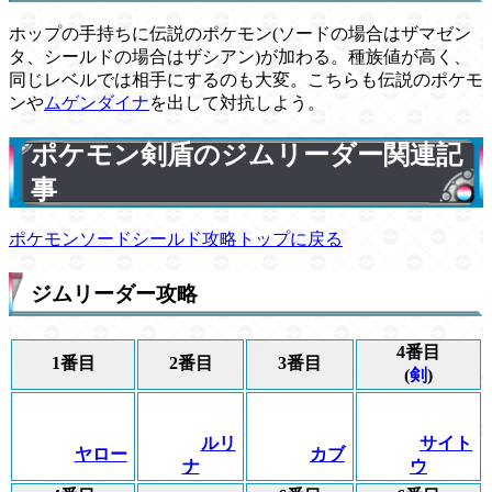
ホップの手持ちに伝説のポケモン(ソードの場合はザマゼン
タ、シールドの場合はザシアン)が加わる。種族値が高く、
同じレベルでは相手にするのも大変。こちらも伝説のポケモ
ンや
ムゲンダイナ
を出して対抗しよう。
ポケモン剣盾のジムリーダー関連記
事
ポケモンソードシールド攻略トップに戻る
ジムリーダー攻略
4番目
1番目
2番目
3番目
(
剣
)
ルリ
サイト
ヤロー
カブ
ナ
ウ