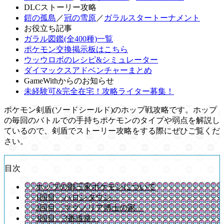
DLCストーリー攻略
鎧の孤島
／
冠の雪原
／
ガラルスタートーナメント
お役立ち記事
ガラル図鑑(全400種)一覧
ポケモン交換掲示板はこちら
ウッウロボのレシピ&シミュレーター
ダイマックスアドベンチャーまとめ
GameWithからのお知らせ
未経験可&完全在宅！攻略ライター募集！
ポケモン剣盾(ソードシールド)のホップ戦攻略です。ホップ
の毎回のバトルでの手持ちポケモンのタイプや弱点を解説し
ているので、剣盾でストーリー攻略をする際にぜひご覧くだ
さい。
目次
ホップの御三家ポケモンについて
1回目「ハロンタウン」
2回目「マグノリア博士の家」
3回目「3番道路」