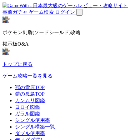
事前ガチャ
ゲーム検索
ログイン
ポケモン剣盾(ソードシールド)攻略
掲示板Q&A
トップに戻る
ゲーム攻略一覧を見る
冠の雪原TOP
鎧の孤島TOP
カンムリ図鑑
ヨロイ図鑑
ガラル図鑑
シングル使用率
シングル構築一覧
ダブル使用率
ディグダ探し