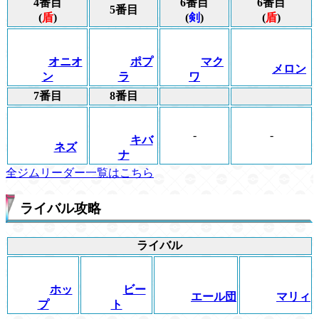
4番目
6番目
6番目
5番目
(
盾
)
(
剣
)
(
盾
)
オニオ
ポプ
マク
メロン
ン
ラ
ワ
7番目
8番目
-
-
キバ
ネズ
ナ
全ジムリーダー一覧はこちら
ライバル攻略
ライバル
ホッ
ビー
エール団
マリィ
プ
ト