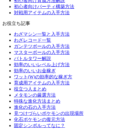
初心者向け育成方法解説
初心者向けパーティ構築方法
対戦用アイテムの入手方法
お役立ち記事
わざマシン一覧と入手方法
わざレコード一覧
ガンテツボールの入手方法
マスターボールの入手方法
バトルタワー解説
効率のいいレベル上げ方法
効率のいいお金稼ぎ
ワット(W)の効率的な稼ぎ方
育成用アイテムの入手方法
役立つ人まとめ
メタモンの厳選方法
特殊な進化方法まとめ
進化の石の入手方法
見つけづらいポケモンの出現場所
化石ポケモンの復元方法
固定シンボルってなに？