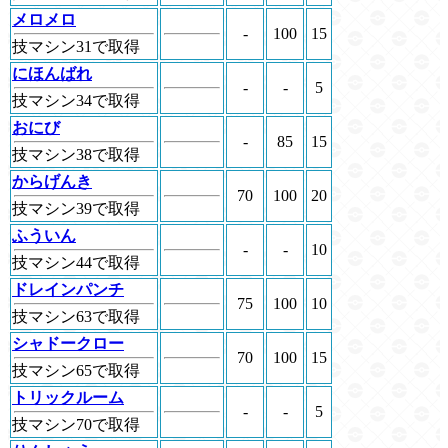
メロメロ
-
100
15
技マシン31で取得
にほんばれ
-
-
5
技マシン34で取得
おにび
-
85
15
技マシン38で取得
からげんき
70
100
20
技マシン39で取得
ふういん
-
-
10
技マシン44で取得
ドレインパンチ
75
100
10
技マシン63で取得
シャドークロー
70
100
15
技マシン65で取得
トリックルーム
-
-
5
技マシン70で取得