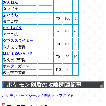
おんねん
-
-
5
タマゴ技
ふいうち
70
100
5
タマゴ技
かなしばり
-
100
20
タマゴ技
グラススライダー
70
100
20
教え技で習得
はいよるいちげき
70
90
10
教え技で習得
ポルターガイスト
110
90
5
教え技で習得
ポケモン剣盾の攻略関連記事
ポケモンソードシールド攻略トップに戻る