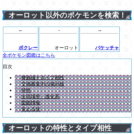
オーロット以外のポケモンを検索！
←
-
→
ボクレー
オーロット
バケッチャ
全ポケモン図鑑はこちら
目次
種族値とタイプ相性
交換募集中の掲示板
特性
出現場所・進化系
図鑑情報
覚える技
オーロットの特性とタイプ相性