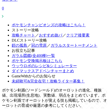
0
ポケモンチャンピオンズの攻略はこちら！
ストーリー攻略
攻略チャート
／
おすすめ旅パ
／
クリア後要素
DLCストーリー攻略
鎧の孤島
／
冠の雪原
／
ガラルスタートーナメント
お役立ち記事
ガラル図鑑(全400種)一覧
ポケモン交換掲示板はこちら
ウッウロボのレシピ&シミュレーター
ダイマックスアドベンチャーまとめ
GameWithからのお知らせ
未経験可&完全在宅！攻略ライター募集！
ポケモン剣盾(ソードシールド)のオーロットの進化、種族
値、出現場所(生息地)、実数値、弱点をまとめています。ポ
ケモン剣盾でオーロットが覚える技も掲載しているので、オ
ーロットの育成や厳選の参考にしてください。