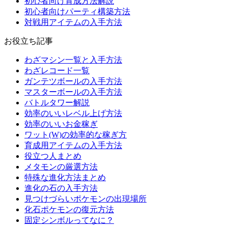
初心者向け育成方法解説
初心者向けパーティ構築方法
対戦用アイテムの入手方法
お役立ち記事
わざマシン一覧と入手方法
わざレコード一覧
ガンテツボールの入手方法
マスターボールの入手方法
バトルタワー解説
効率のいいレベル上げ方法
効率のいいお金稼ぎ
ワット(W)の効率的な稼ぎ方
育成用アイテムの入手方法
役立つ人まとめ
メタモンの厳選方法
特殊な進化方法まとめ
進化の石の入手方法
見つけづらいポケモンの出現場所
化石ポケモンの復元方法
固定シンボルってなに？