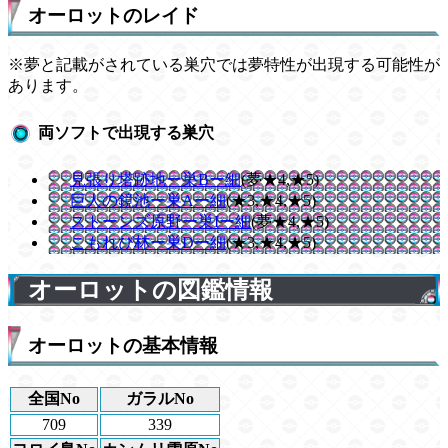
オーロットのレイド
※夢と記載がされている巣穴では夢特性が出現する可能性が
あります。
両ソフトで出現する巣穴
見張り塔跡地ー巣Bー細
(夢★4,★5)
巨人の鏡池ー巣Aー細
(★3,★4,★5)
ストーンズ原野ー巣Iー細
(夢★4,★5)
こもれび林ー巣Dー細
(★3,★4,★5)
オーロットの図鑑情報
オーロットの基本情報
全国No
ガラルNo
709
339