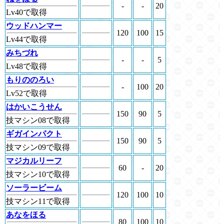
-
-
20
Lv40で取得
ウッドハンマー
120
100
15
Lv44で取得
みちづれ
-
-
5
Lv48で取得
もりののろい
-
100
20
Lv52で取得
はかいこうせん
150
90
5
技マシン08で取得
ギガインパクト
150
90
5
技マシン09で取得
マジカルリーフ
60
-
20
技マシン10で取得
ソーラービーム
120
100
10
技マシン11で取得
あなをほる
80
100
10