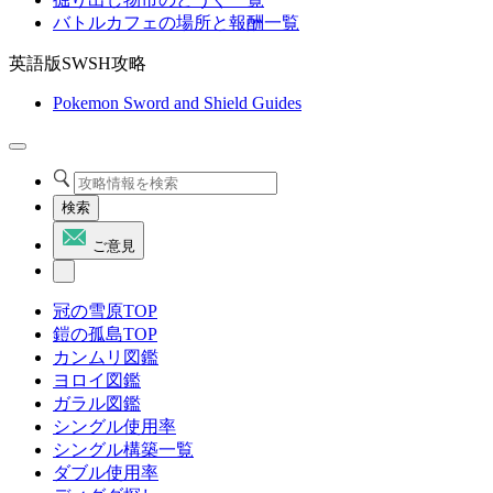
バトルカフェの場所と報酬一覧
英語版SWSH攻略
Pokemon Sword and Shield Guides
検索
ご意見
冠の雪原TOP
鎧の孤島TOP
カンムリ図鑑
ヨロイ図鑑
ガラル図鑑
シングル使用率
シングル構築一覧
ダブル使用率