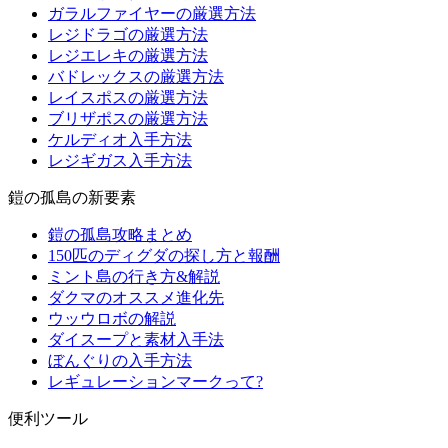
ガラルファイヤーの厳選方法
レジドラゴの厳選方法
レジエレキの厳選方法
バドレックスの厳選方法
レイスポスの厳選方法
ブリザポスの厳選方法
ケルディオ入手方法
レジギガス入手方法
鎧の孤島の新要素
鎧の孤島攻略まとめ
150匹のディグダの探し方と報酬
ミント島の行き方&解説
ダクマのオススメ進化先
ウッウロボの解説
ダイスープと素材入手法
ぼんぐりの入手方法
レギュレーションマークって?
便利ツール