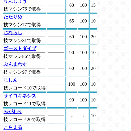
りんしょう
60
100
15
技マシン76で取得
たたりめ
65
100
10
技マシン77で取得
じならし
60
100
20
技マシン81で取得
ゴーストダイブ
90
100
10
技マシン86で取得
ぶんまわす
60
100
20
技マシン97で取得
じしん
100
100
10
技レコード10で取得
サイコキネシス
90
100
10
技レコード11で取得
みがわり
-
-
10
技レコード20で取得
こらえる