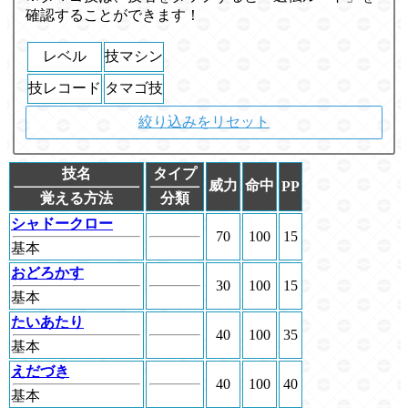
確認することができます！
レベル
技マシン
技レコード
タマゴ技
絞り込みをリセット
技名
タイプ
威力
命中
PP
覚える方法
分類
シャドークロー
70
100
15
基本
おどろかす
30
100
15
基本
たいあたり
40
100
35
基本
えだづき
40
100
40
基本