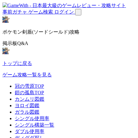
事前ガチャ
ゲーム検索
ログイン
ポケモン剣盾(ソードシールド)攻略
掲示板Q&A
トップに戻る
ゲーム攻略一覧を見る
冠の雪原TOP
鎧の孤島TOP
カンムリ図鑑
ヨロイ図鑑
ガラル図鑑
シングル使用率
シングル構築一覧
ダブル使用率
ディグダ探し