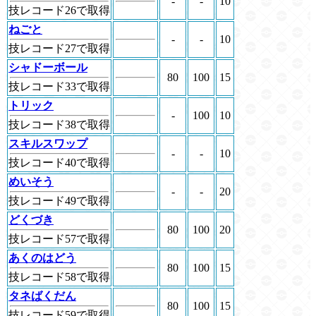
-
-
10
技レコード26で取得
ねごと
-
-
10
技レコード27で取得
シャドーボール
80
100
15
技レコード33で取得
トリック
-
100
10
技レコード38で取得
スキルスワップ
-
-
10
技レコード40で取得
めいそう
-
-
20
技レコード49で取得
どくづき
80
100
20
技レコード57で取得
あくのはどう
80
100
15
技レコード58で取得
タネばくだん
80
100
15
技レコード59で取得