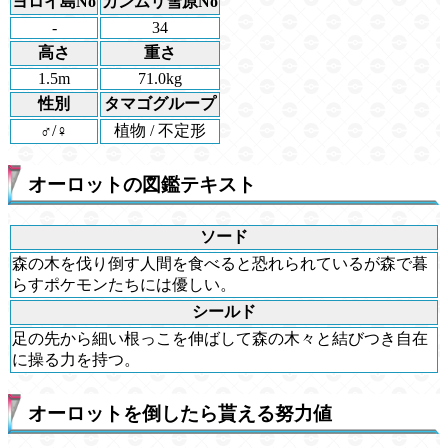
ヨロイ島No
カンムリ雪原No
-
34
高さ
重さ
1.5m
71.0kg
性別
タマゴグループ
♂/♀
植物 / 不定形
オーロットの図鑑テキスト
ソード
森の木を伐り倒す人間を食べると恐れられているが森で暮
らすポケモンたちには優しい。
シールド
足の先から細い根っこを伸ばして森の木々と結びつき自在
に操る力を持つ。
オーロットを倒したら貰える努力値