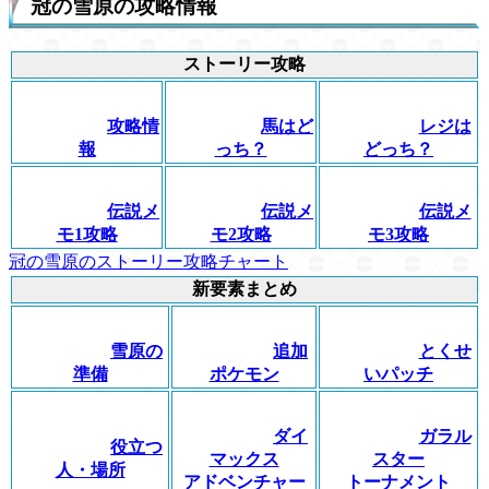
冠の雪原の攻略情報
ストーリー攻略
攻略情
馬はど
レジは
報
っち？
どっち？
伝説メ
伝説メ
伝説メ
モ1攻略
モ2攻略
モ3攻略
冠の雪原のストーリー攻略チャート
新要素まとめ
雪原の
追加
とくせ
準備
ポケモン
いパッチ
ダイ
ガラル
役立つ
マックス
スター
人・場所
アドベンチャー
トーナメント