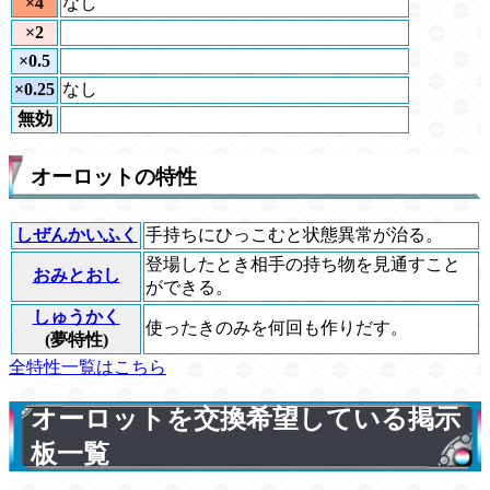
×4
なし
×2
×0.5
×0.25
なし
無効
オーロットの特性
しぜんかいふく
手持ちにひっこむと状態異常が治る。
登場したとき相手の持ち物を見通すこと
おみとおし
ができる。
しゅうかく
使ったきのみを何回も作りだす。
(夢特性)
全特性一覧はこちら
オーロットを交換希望している掲示
板一覧