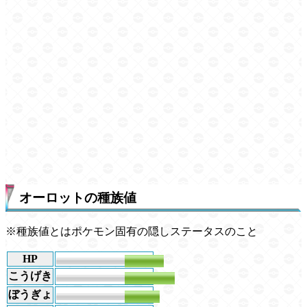
オーロットの種族値
※種族値とはポケモン固有の隠しステータスのこと
HP
85
こうげき
110
ぼうぎょ
76