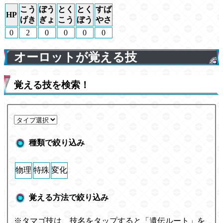
こう
ぼう
とく
とく
すば
HP
げき
ぎょ
こう
ぼう
やさ
0
2
0
0
0
0
オーロットが覚える技
覚える技を検索！
種類で絞り込み
物理
特殊
変化
覚える方法で絞り込み
※タマゴ技は、技名をタップすると「遺伝ルート」を