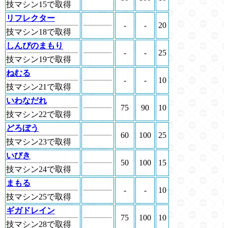
技マシン15で取得
リフレクター
-
-
20
技マシン18で取得
しんぴのまもり
-
-
25
技マシン19で取得
ねむる
-
-
10
技マシン21で取得
いわなだれ
75
90
10
技マシン22で取得
どろぼう
60
100
25
技マシン23で取得
いびき
50
100
15
技マシン24で取得
まもる
-
-
10
技マシン25で取得
ギガドレイン
75
100
10
技マシン28で取得