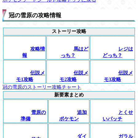
冠の雪原の攻略情報
ストーリー攻略
攻略情
馬はど
レジは
報
っち？
どっち？
伝説メ
伝説メ
伝説メ
モ1攻略
モ2攻略
モ3攻略
冠の雪原のストーリー攻略チャート
新要素まとめ
雪原の
追加
とくせ
準備
ポケモン
いパッチ
ダイ
ガラル