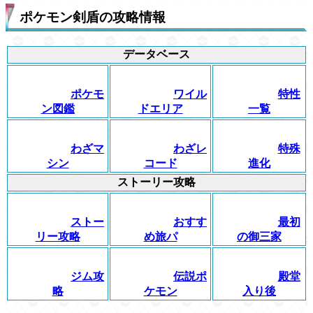
ポケモン剣盾の攻略情報
データベース
ポケモ
ワイル
特性
ン図鑑
ドエリア
一覧
わざマ
わざレ
特殊
シン
コード
進化
ストーリー攻略
ストー
おすす
最初
リー攻略
め旅パ
の御三家
ジム攻
伝説ポ
殿堂
略
ケモン
入り後