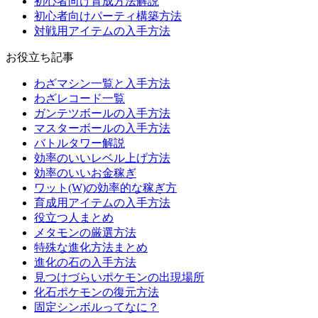
初心者向け育成方法解説
初心者向けパーティ構築方法
対戦用アイテムの入手方法
お役立ち記事
わざマシン一覧と入手方法
わざレコード一覧
ガンテツボールの入手方法
マスターボールの入手方法
バトルタワー解説
効率のいいレベル上げ方法
効率のいいお金稼ぎ
ワット(W)の効率的な稼ぎ方
育成用アイテムの入手方法
役立つ人まとめ
メタモンの厳選方法
特殊な進化方法まとめ
進化の石の入手方法
見つけづらいポケモンの出現場所
化石ポケモンの復元方法
固定シンボルってなに？