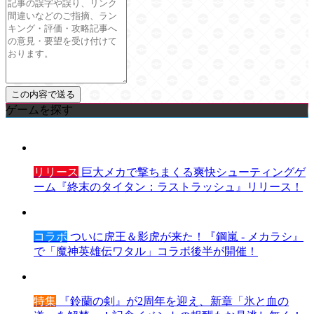
ゲームを探す
リリース
巨大メカで撃ちまくる爽快シューティングゲ
ーム『終末のタイタン：ラストラッシュ』リリース！
コラボ
ついに虎王＆影虎が来た！『鋼嵐 - メカラシ』
で「魔神英雄伝ワタル」コラボ後半が開催！
特集
『鈴蘭の剣』が2周年を迎え、新章「氷と血の