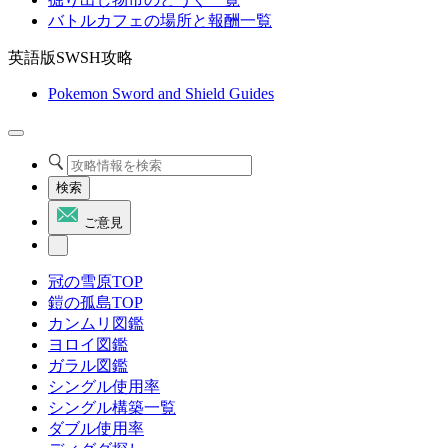
バトルカフェの場所と報酬一覧
英語版SWSH攻略
Pokemon Sword and Shield Guides
検索
ご意見
冠の雪原TOP
鎧の孤島TOP
カンムリ図鑑
ヨロイ図鑑
ガラル図鑑
シングル使用率
シングル構築一覧
ダブル使用率