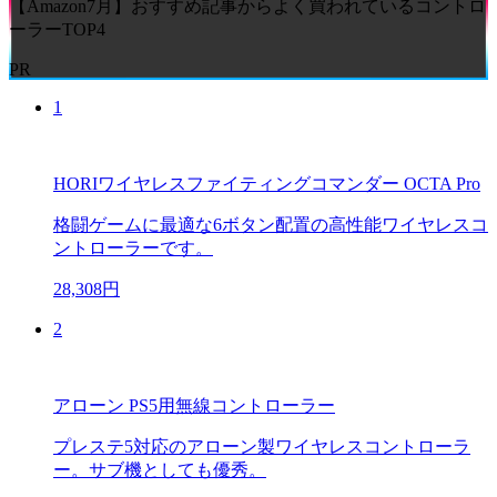
【Amazon7月】おすすめ記事からよく買われているコントロ
ーラーTOP4
PR
1
HORIワイヤレスファイティングコマンダー OCTA Pro
格闘ゲームに最適な6ボタン配置の高性能ワイヤレスコ
ントローラーです。
28,308円
2
アローン PS5用無線コントローラー
プレステ5対応のアローン製ワイヤレスコントローラ
ー。サブ機としても優秀。