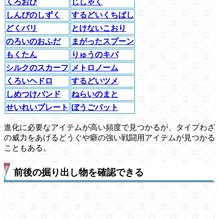
くろおび
じしゃく
しんぴのしずく
するどいくちばし
どくバリ
とけないこおり
のろいのおふだ
まがったスプーン
もくたん
りゅうのキバ
シルクのスカーフ
メトロノーム
くろいヘドロ
するどいツメ
しめつけバンド
ねらいのまと
せいれいプレート
ぼうごパット
進化に必要なアイテムが高い頻度で見つかるが、タイプわざ
の威力をあげるどうぐや癖の強い戦闘用アイテムが見つかる
こともある。
前後の掘り出し物を確認できる