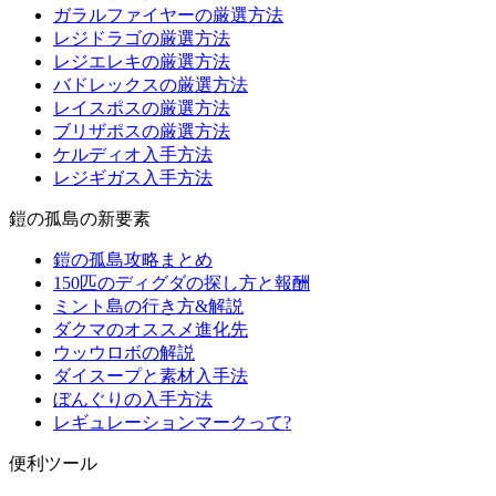
ガラルファイヤーの厳選方法
レジドラゴの厳選方法
レジエレキの厳選方法
バドレックスの厳選方法
レイスポスの厳選方法
ブリザポスの厳選方法
ケルディオ入手方法
レジギガス入手方法
鎧の孤島の新要素
鎧の孤島攻略まとめ
150匹のディグダの探し方と報酬
ミント島の行き方&解説
ダクマのオススメ進化先
ウッウロボの解説
ダイスープと素材入手法
ぼんぐりの入手方法
レギュレーションマークって?
便利ツール