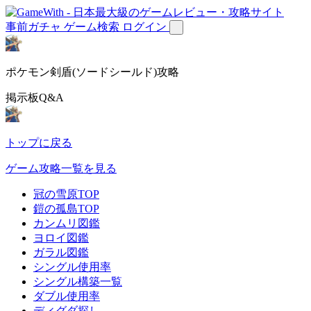
事前ガチャ
ゲーム検索
ログイン
ポケモン剣盾(ソードシールド)攻略
掲示板Q&A
トップに戻る
ゲーム攻略一覧を見る
冠の雪原TOP
鎧の孤島TOP
カンムリ図鑑
ヨロイ図鑑
ガラル図鑑
シングル使用率
シングル構築一覧
ダブル使用率
ディグダ探し