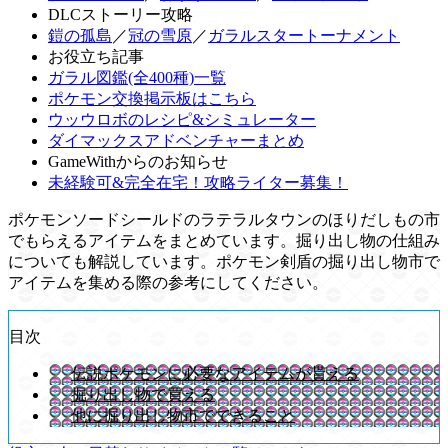
DLCストーリー攻略
鎧の孤島
／
冠の雪原
／
ガラルスタートーナメント
お役立ち記事
ガラル図鑑(全400種)一覧
ポケモン交換掲示板はこちら
ウッウロボのレシピ&シミュレーター
ダイマックスアドベンチャーまとめ
GameWithからのお知らせ
未経験可&完全在宅！攻略ライター募集！
ポケモンソードシールドのラテラルタウンのほりだしもの市
でもらえるアイテムをまとめています。掘り出し物の仕組み
についても解説しています。ポケモン剣盾の掘り出し物市で
アイテムを集める際の参考にしてください。
目次
伝説ポケモンに必要なアイテムが貰える
掘り出し物で買える
他に掘り出し物市でできること