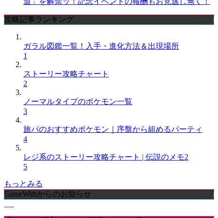
道」を解禁ッ！記念イベントの報酬もお見逃し無く！
攻略記事ランキング
ガラル図鑑一覧！入手・進化方法＆出現場所
1
ストーリー攻略チャート
2
ノーマルタイプのポケモン一覧
3
旅パのおすすめポケモン｜序盤から組めるパーティ
4
レジ系のストーリー攻略チャート | 伝説のメモ2
5
もっとみる
GameWithからのお知らせ