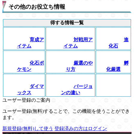
その他のお役立ち情報
得する情報一覧
育成ア
対戦用ア
進
イテム
イテム
化石
化石ポ
厳選のや
孵
ケモン
り方
化厳選
ダイマ
バージョ
ックス
ンの違い
ユーザー登録のご案内
ユーザー登録(無料)することで、この機能を使うことができ
ます。
新規登録(無料)して使う
登録済みの方はログイン