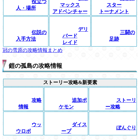
役立つ
マックス
スター
人・場所
アドベンチャー
トーナメント
デリ
伝説の
三闘の
バード
入手方法
足跡
レイド
冠の雪原の攻略情報まとめ
鎧の孤島の攻略情報
ストーリー攻略&新要素
攻略
追加ポ
ストーリ
情報
ケモン
ー攻略
ウッ
ダイス
ぼんぐり
ウロボ
ープ