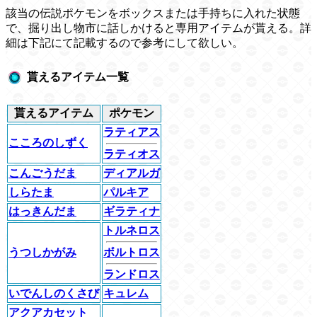
該当の伝説ポケモンをボックスまたは手持ちに入れた状態
で、掘り出し物市に話しかけると専用アイテムが貰える。詳
細は下記にて記載するので参考にして欲しい。
貰えるアイテム一覧
貰えるアイテム
ポケモン
ラティアス
こころのしずく
ラティオス
こんごうだま
ディアルガ
しらたま
パルキア
はっきんだま
ギラティナ
トルネロス
うつしかがみ
ボルトロス
ランドロス
いでんしのくさび
キュレム
アクアカセット