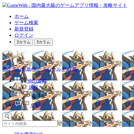
ホーム
ゲーム検索
新規登録
ログイン
2カラム
3カラム
ポケモン剣盾(ソードシールド)攻略
他の攻略
速報
掲示板
Q&A