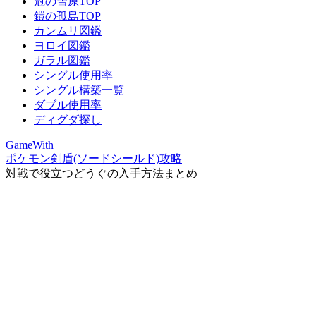
冠の雪原TOP
鎧の孤島TOP
カンムリ図鑑
ヨロイ図鑑
ガラル図鑑
シングル使用率
シングル構築一覧
ダブル使用率
ディグダ探し
GameWith
ポケモン剣盾(ソードシールド)攻略
対戦で役立つどうぐの入手方法まとめ