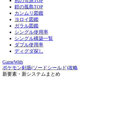
冠の雪原TOP
鎧の孤島TOP
カンムリ図鑑
ヨロイ図鑑
ガラル図鑑
シングル使用率
シングル構築一覧
ダブル使用率
ディグダ探し
GameWith
ポケモン剣盾(ソードシールド)攻略
新要素・新システムまとめ