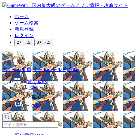
ホーム
ゲーム検索
新規登録
ログイン
2カラム
3カラム
ポケモン剣盾(ソードシールド)攻略
他の攻略
速報
掲示板
Q&A