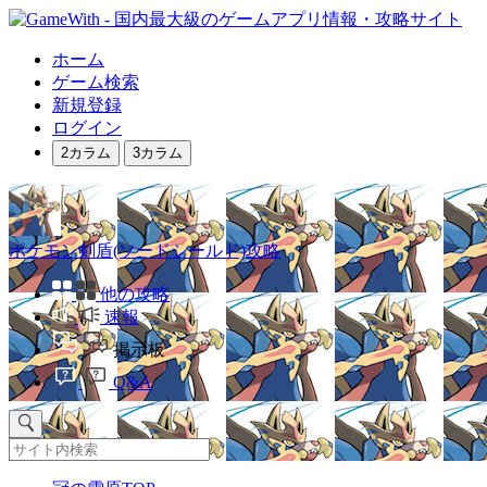
ホーム
ゲーム検索
新規登録
ログイン
2カラム
3カラム
ポケモン剣盾(ソードシールド)攻略
他の攻略
速報
掲示板
Q&A