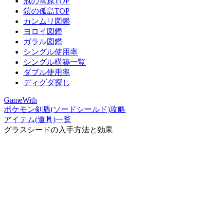
冠の雪原TOP
鎧の孤島TOP
カンムリ図鑑
ヨロイ図鑑
ガラル図鑑
シングル使用率
シングル構築一覧
ダブル使用率
ディグダ探し
GameWith
ポケモン剣盾(ソードシールド)攻略
アイテム(道具)一覧
グラスシードの入手方法と効果