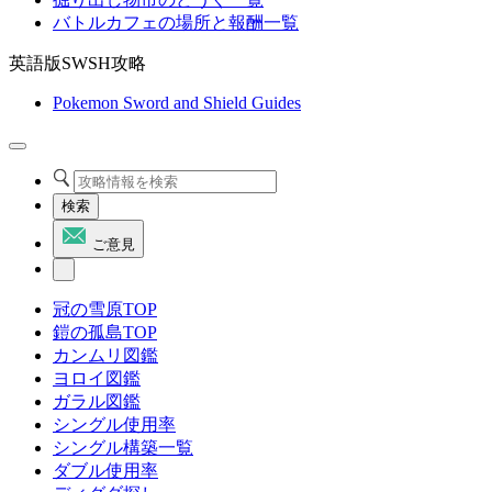
バトルカフェの場所と報酬一覧
英語版SWSH攻略
Pokemon Sword and Shield Guides
検索
ご意見
冠の雪原TOP
鎧の孤島TOP
カンムリ図鑑
ヨロイ図鑑
ガラル図鑑
シングル使用率
シングル構築一覧
ダブル使用率