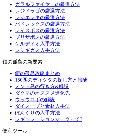
ガラルファイヤーの厳選方法
レジドラゴの厳選方法
レジエレキの厳選方法
バドレックスの厳選方法
レイスポスの厳選方法
ブリザポスの厳選方法
ケルディオ入手方法
レジギガス入手方法
鎧の孤島の新要素
鎧の孤島攻略まとめ
150匹のディグダの探し方と報酬
ミント島の行き方&解説
ダクマのオススメ進化先
ウッウロボの解説
ダイスープと素材入手法
ぼんぐりの入手方法
レギュレーションマークって?
便利ツール