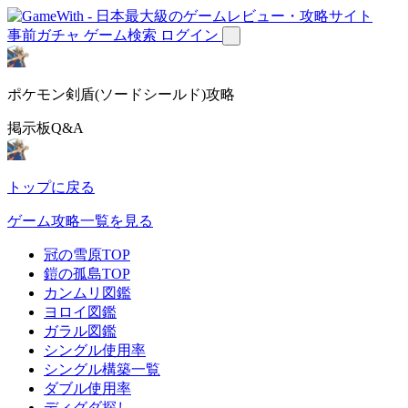
事前ガチャ
ゲーム検索
ログイン
ポケモン剣盾(ソードシールド)攻略
掲示板Q&A
トップに戻る
ゲーム攻略一覧を見る
冠の雪原TOP
鎧の孤島TOP
カンムリ図鑑
ヨロイ図鑑
ガラル図鑑
シングル使用率
シングル構築一覧
ダブル使用率
ディグダ探し