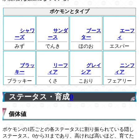
ポケモンとタイプ
シャワ
サンダ
ブース
エーフ
ーズ
ース
ター
ィ
みず
でんき
ほのお
エスパー
ブラッ
リーフ
グレイ
ニンフ
キー
ィア
シア
ィア
ブラッキー
くさ
こおり
フェアリー
ステータス・育成
0
個体値
ポケモンの1匹ごとの各ステータスに割り振られている隠し
ステータス。0から31まであり、高ければ高いほど、育てた