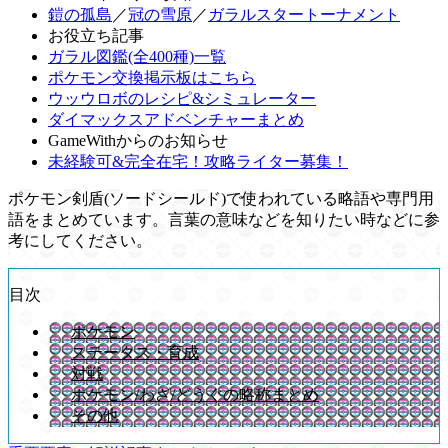
鎧の孤島
／
冠の雪原
／
ガラルスタートーナメント
お役立ち記事
ガラル図鑑(全400種)一覧
ポケモン交換掲示板はこちら
ウッウロボのレシピ&シミュレーター
ダイマックスアドベンチャーまとめ
GameWithからのお知らせ
未経験可&完全在宅！攻略ライター募集！
ポケモン剣盾(ソードシールド)で使われている略語や専門用
語をまとめています。言葉の意味などを知りたい時などに参
考にしてください。
目次
ポケモン
ステータス・育成
対戦
ポケモン/わざ/どうぐの略称まとめ
その他