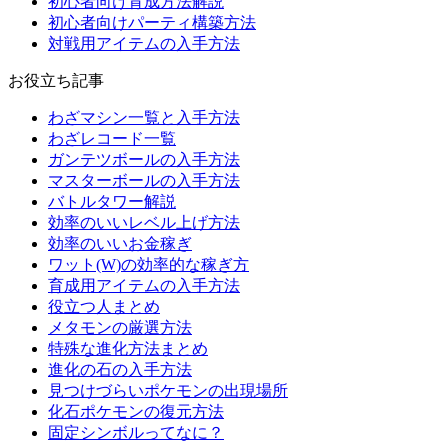
初心者向け育成方法解説
初心者向けパーティ構築方法
対戦用アイテムの入手方法
お役立ち記事
わざマシン一覧と入手方法
わざレコード一覧
ガンテツボールの入手方法
マスターボールの入手方法
バトルタワー解説
効率のいいレベル上げ方法
効率のいいお金稼ぎ
ワット(W)の効率的な稼ぎ方
育成用アイテムの入手方法
役立つ人まとめ
メタモンの厳選方法
特殊な進化方法まとめ
進化の石の入手方法
見つけづらいポケモンの出現場所
化石ポケモンの復元方法
固定シンボルってなに？