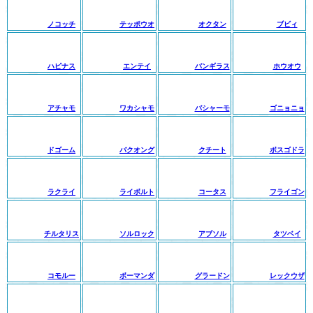
ノコッチ
テッポウオ
オクタン
ブビィ
ハピナス
エンテイ
バンギラス
ホウオウ
アチャモ
ワカシャモ
バシャーモ
ゴニョニョ
ドゴーム
バクオング
クチート
ボスゴドラ
ラクライ
ライボルト
コータス
フライゴン
チルタリス
ソルロック
アブソル
タツベイ
コモルー
ボーマンダ
グラードン
レックウザ