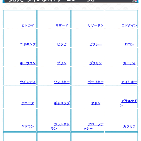
ヒトカゲ
リザード
リザードン
ニドクイン
ニドキング
ピッピ
ピクシー
ロコン
キュウコン
プリン
プクリン
ガーディ
ウインディ
ワンリキー
ゴーリキー
カイリキー
ガラルヤド
ポニータ
ギャロップ
ヤドン
ン
ガラルヤド
アローラナ
ヤドラン
カラカラ
ラン
ッシー