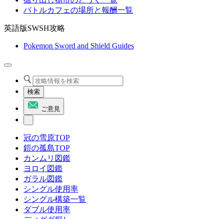
バトルカフェの場所と報酬一覧
英語版SWSH攻略
Pokemon Sword and Shield Guides
検索
ご意見
冠の雪原TOP
鎧の孤島TOP
カンムリ図鑑
ヨロイ図鑑
ガラル図鑑
シングル使用率
シングル構築一覧
ダブル使用率