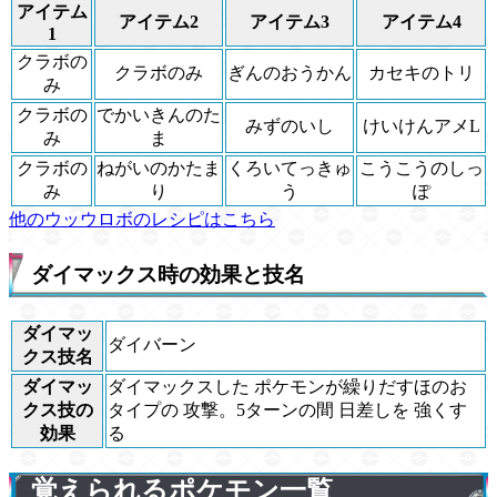
アイテム
アイテム2
アイテム3
アイテム4
1
クラボの
クラボのみ
ぎんのおうかん
カセキのトリ
み
クラボの
でかいきんのた
みずのいし
けいけんアメL
み
ま
クラボの
ねがいのかたま
くろいてっきゅ
こうこうのしっ
み
り
う
ぽ
他のウッウロボのレシピはこちら
ダイマックス時の効果と技名
ダイマッ
ダイバーン
クス技名
ダイマッ
ダイマックスした ポケモンが繰りだすほのお
クス技の
タイプの 攻撃。5ターンの間 日差しを 強くす
効果
る
覚えられるポケモン一覧