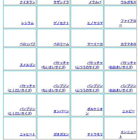
クイタラン
サザンドラ
メラルバ
ウルガモス
ファイアロ
レシラム
ゲノセクト
ヒノヤコマ
ー
ペロッパフ
ペロリーム
マーイーカ
カラマネロ
バケッチャ
バケッチャ
バケッチャ
ヌメルゴン
(ちいさいサイズ)
(ふつうのサイズ)
(おおきいサイズ)
バケッチャ
パンプジン
パンプジン
パンプジン
(とくだいサイズ)
(ちいさいサイズ)
(ふつうのサイズ)
(おおきいサイズ)
パンプジン
ボルケニオ
オンバーン
ニャビー
(とくだいサイズ)
ン
エンニュー
ニャヒート
ガオガエン
ヤトウモリ
ト