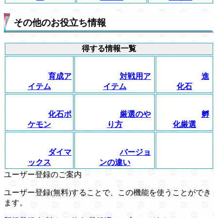
その他のお役立ち情報
得する情報一覧
育成ア
対戦用ア
進
イテム
イテム
化石
化石ポ
厳選のや
孵
ケモン
り方
化厳選
ダイマ
バージョ
ックス
ンの違い
ユーザー登録のご案内
ユーザー登録(無料)することで、この機能を使うことができ
ます。