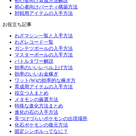
初心者向け育成方法解説
初心者向けパーティ構築方法
対戦用アイテムの入手方法
お役立ち記事
わざマシン一覧と入手方法
わざレコード一覧
ガンテツボールの入手方法
マスターボールの入手方法
バトルタワー解説
効率のいいレベル上げ方法
効率のいいお金稼ぎ
ワット(W)の効率的な稼ぎ方
育成用アイテムの入手方法
役立つ人まとめ
メタモンの厳選方法
特殊な進化方法まとめ
進化の石の入手方法
見つけづらいポケモンの出現場所
化石ポケモンの復元方法
固定シンボルってなに？