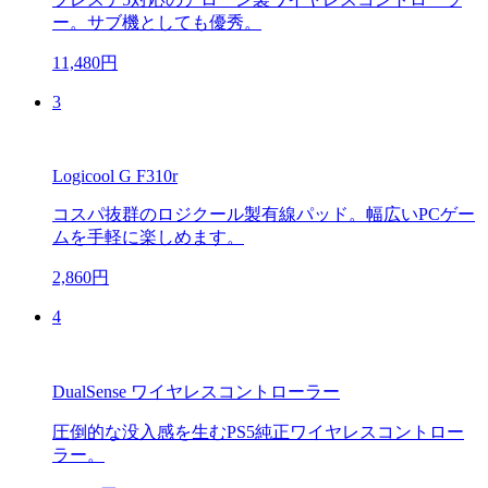
ー。サブ機としても優秀。
11,480円
3
Logicool G F310r
コスパ抜群のロジクール製有線パッド。幅広いPCゲー
ムを手軽に楽しめます。
2,860円
4
DualSense ワイヤレスコントローラー
圧倒的な没入感を生むPS5純正ワイヤレスコントロー
ラー。