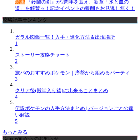
特集
『鈴蘭の剣』が2周年を迎え、新章「氷と血の
道」を解禁ッ！記念イベントの報酬もお見逃し無く！
攻略記事ランキング
ガラル図鑑一覧！入手・進化方法＆出現場所
1
ストーリー攻略チャート
2
旅パのおすすめポケモン｜序盤から組めるパーティ
3
クリア後(殿堂入り後)に出来ることまとめ
4
伝説ポケモンの入手方法まとめ | バージョンごとの違
い解説
5
もっとみる
GameWithからのお知らせ