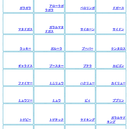
アローラガ
ガラガラ
ベロリンガ
ドガース
ラガラ
ガラルマタ
マタドガス
サイホーン
サイドン
ドガス
ラッキー
ガルーラ
ブーバー
ケンタロス
ギャラドス
ブースター
プテラ
カビゴン
ファイヤー
ミニリュウ
ハクリュー
カイリュー
ミュウツー
ミュウ
ピィ
ププリン
ガラルヤド
トゲピー
トゲチック
ヤドキング
キング