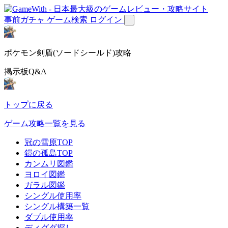
事前ガチャ
ゲーム検索
ログイン
ポケモン剣盾(ソードシールド)攻略
掲示板Q&A
トップに戻る
ゲーム攻略一覧を見る
冠の雪原TOP
鎧の孤島TOP
カンムリ図鑑
ヨロイ図鑑
ガラル図鑑
シングル使用率
シングル構築一覧
ダブル使用率
ディグダ探し