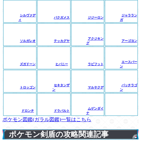
シルヴァデ
ジャララン
バクガメス
ジジーロン
ィ
ガ
アクジキン
ソルガレオ
テッカグヤ
アーゴヨン
グ
エースバー
ズガドーン
ヒバニー
ラビフット
ン
セキタンザ
パッチラゴ
トロッゴン
マルヤクデ
ン
ン
ムゲンダイ
ドロンチ
ドラパルト
ナ
ポケモン図鑑(ガラル図鑑)一覧はこちら
ポケモン剣盾の攻略関連記事