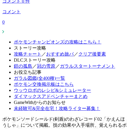
コメント
0
件
コメント
0
ポケモンチャンピオンズの攻略はこちら！
ストーリー攻略
攻略チャート
／
おすすめ旅パ
／
クリア後要素
DLCストーリー攻略
鎧の孤島
／
冠の雪原
／
ガラルスタートーナメント
お役立ち記事
ガラル図鑑(全400種)一覧
ポケモン交換掲示板はこちら
ウッウロボのレシピ&シミュレーター
ダイマックスアドベンチャーまとめ
GameWithからのお知らせ
未経験可&完全在宅！攻略ライター募集！
ポケモンソードシールド(剣盾)のわざレコード02「かえんほ
うしゃ」について掲載。技の効果や入手場所、覚えられるポ