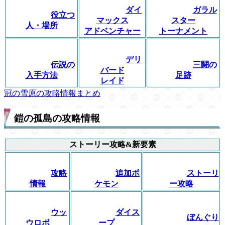
ダイ
ガラル
役立つ
マックス
スター
人・場所
アドベンチャー
トーナメント
デリ
伝説の
三闘の
バード
入手方法
足跡
レイド
冠の雪原の攻略情報まとめ
鎧の孤島の攻略情報
ストーリー攻略&新要素
攻略
追加ポ
ストーリ
情報
ケモン
ー攻略
ウッ
ダイス
ぼんぐり
ウロボ
ープ