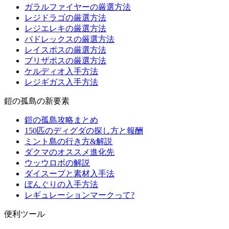
ガラルファイヤーの厳選方法
レジドラゴの厳選方法
レジエレキの厳選方法
バドレックスの厳選方法
レイスポスの厳選方法
ブリザポスの厳選方法
ケルディオ入手方法
レジギガス入手方法
鎧の孤島の新要素
鎧の孤島攻略まとめ
150匹のディグダの探し方と報酬
ミント島の行き方&解説
ダクマのオススメ進化先
ウッウロボの解説
ダイスープと素材入手法
ぼんぐりの入手方法
レギュレーションマークって?
便利ツール