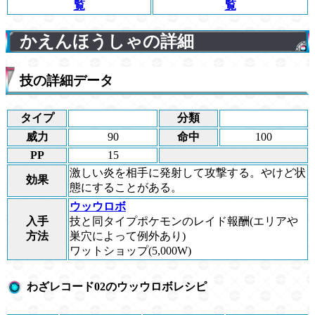
覧
覧
かえんほうしゃの詳細
技の詳細データ
タイプ
分類
威力
90
命中
100
PP
15
激しい炎を相手に発射して攻撃する。やけど状
効果
態にすることがある。
ウッウロボ
入手
技と同タイプポケモンのレイド報酬(エリアや
方法
巣穴によって例外あり)
ワットショップ(5,000W)
わざレコード02のウッウロボレシピ