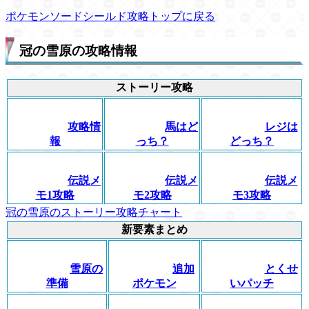
ポケモンソードシールド攻略トップに戻る
冠の雪原の攻略情報
ストーリー攻略
攻略情
馬はど
レジは
報
っち？
どっち？
伝説メ
伝説メ
伝説メ
モ1攻略
モ2攻略
モ3攻略
冠の雪原のストーリー攻略チャート
新要素まとめ
雪原の
追加
とくせ
準備
ポケモン
いパッチ