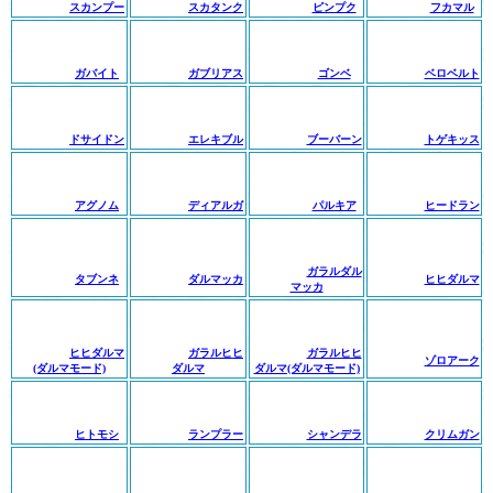
スカンプー
スカタンク
ピンプク
フカマル
ガバイト
ガブリアス
ゴンベ
ベロベルト
ドサイドン
エレキブル
ブーバーン
トゲキッス
アグノム
ディアルガ
パルキア
ヒードラン
ガラルダル
タブンネ
ダルマッカ
ヒヒダルマ
マッカ
ヒヒダルマ
ガラルヒヒ
ガラルヒヒ
ゾロアーク
(ダルマモード)
ダルマ
ダルマ(ダルマモード)
ヒトモシ
ランプラー
シャンデラ
クリムガン