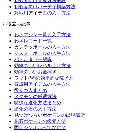
初心者向け育成方法解説
初心者向けパーティ構築方法
対戦用アイテムの入手方法
お役立ち記事
わざマシン一覧と入手方法
わざレコード一覧
ガンテツボールの入手方法
マスターボールの入手方法
バトルタワー解説
効率のいいレベル上げ方法
効率のいいお金稼ぎ
ワット(W)の効率的な稼ぎ方
育成用アイテムの入手方法
役立つ人まとめ
メタモンの厳選方法
特殊な進化方法まとめ
進化の石の入手方法
見つけづらいポケモンの出現場所
化石ポケモンの復元方法
固定シンボルってなに？