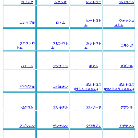
コリンク
ルクシオ
レントラー
ジバコイル
ヒートロト
ウォッシュ
エレキブル
ロトム
ム
ロトム
フロストロ
スピンロト
カットロト
エモンガ
トム
ム
ム
バチュル
デンチュラ
ギアル
ギギアル
ボルトロス
ボルトロス
ギギギアル
コバルオン
(けしんフォルム)
(れいじゅうフォルム)
ゼクロム
エリキテル
エレザード
デデンネ
アゴジムシ
デンヂムシ
クワガノン
トゲデマル