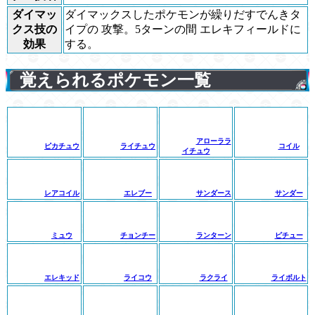
ダイマッ
ダイマックスしたポケモンが繰りだすでんきタ
クス技の
イプの 攻撃。5ターンの間 エレキフィールドに
効果
する。
覚えられるポケモン一覧
アローララ
ピカチュウ
ライチュウ
コイル
イチュウ
レアコイル
エレブー
サンダース
サンダー
ミュウ
チョンチー
ランターン
ピチュー
エレキッド
ライコウ
ラクライ
ライボルト