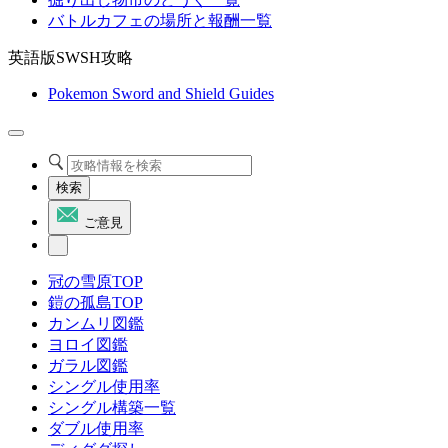
バトルカフェの場所と報酬一覧
英語版SWSH攻略
Pokemon Sword and Shield Guides
検索
ご意見
冠の雪原TOP
鎧の孤島TOP
カンムリ図鑑
ヨロイ図鑑
ガラル図鑑
シングル使用率
シングル構築一覧
ダブル使用率