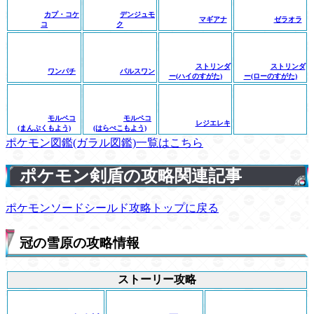
カプ・コケ
デンジュモ
マギアナ
ゼラオラ
コ
ク
ストリンダ
ストリンダ
ワンパチ
パルスワン
ー(ハイのすがた)
ー(ローのすがた)
モルペコ
モルペコ
レジエレキ
(まんぷくもよう)
(はらぺこもよう)
ポケモン図鑑(ガラル図鑑)一覧はこちら
ポケモン剣盾の攻略関連記事
ポケモンソードシールド攻略トップに戻る
冠の雪原の攻略情報
ストーリー攻略