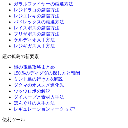
ガラルファイヤーの厳選方法
レジドラゴの厳選方法
レジエレキの厳選方法
バドレックスの厳選方法
レイスポスの厳選方法
ブリザポスの厳選方法
ケルディオ入手方法
レジギガス入手方法
鎧の孤島の新要素
鎧の孤島攻略まとめ
150匹のディグダの探し方と報酬
ミント島の行き方&解説
ダクマのオススメ進化先
ウッウロボの解説
ダイスープと素材入手法
ぼんぐりの入手方法
レギュレーションマークって?
便利ツール