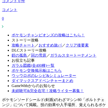
コメント
0
件
コメント
0
ポケモンチャンピオンズの攻略はこちら！
ストーリー攻略
攻略チャート
／
おすすめ旅パ
／
クリア後要素
DLCストーリー攻略
鎧の孤島
／
冠の雪原
／
ガラルスタートーナメント
お役立ち記事
ガラル図鑑(全400種)一覧
ポケモン交換掲示板はこちら
ウッウロボのレシピ&シミュレーター
ダイマックスアドベンチャーまとめ
GameWithからのお知らせ
未経験可&完全在宅！攻略ライター募集！
ポケモンソードシールド(剣盾)のわざマシン80「ボルトチェ
ンジ」について掲載。技の効果や入手場所、覚えられるポケ