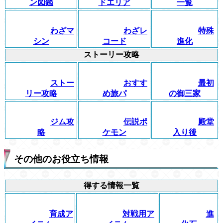
ン図鑑
ドエリア
一覧
わざマ
わざレ
特殊
シン
コード
進化
ストーリー攻略
ストー
おすす
最初
リー攻略
め旅パ
の御三家
ジム攻
伝説ポ
殿堂
略
ケモン
入り後
その他のお役立ち情報
得する情報一覧
育成ア
対戦用ア
進