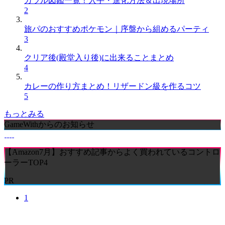
ガラル図鑑一覧！入手・進化方法＆出現場所
2
旅パのおすすめポケモン｜序盤から組めるパーティ
3
クリア後(殿堂入り後)に出来ることまとめ
4
カレーの作り方まとめ！リザードン級を作るコツ
5
もっとみる
GameWithからのお知らせ
【Amazon7月】おすすめ記事からよく買われているコントロ
ーラーTOP4
PR
1