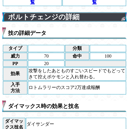
覧
覧
ボルトチェンジの詳細
技の詳細データ
タイプ
分類
威力
70
命中
100
PP
20
攻撃をしたあとものすごいスピードでもどって
効果
きて控えポケモンと入れ替わる。
入手
ロトムラリーのスコア2万達成報酬
方法
ダイマックス時の効果と技名
ダイマッ
ダイサンダー
クス技名