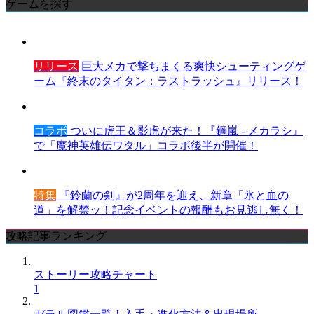
ゲームを探す
リリース
巨大メカで撃ちまくる爽快シューティングゲ
ーム『終末のタイタン：ラストラッシュ』リリース！
コラボ
ついに虎王＆影虎が来た！『鋼嵐 - メカラシ』
で「魔神英雄伝ワタル」コラボ後半が開催！
特集
『鈴蘭の剣』が2周年を迎え、新章「氷と血の
道」を解禁ッ！記念イベントの報酬もお見逃し無く！
攻略記事ランキング
ストーリー攻略チャート
1