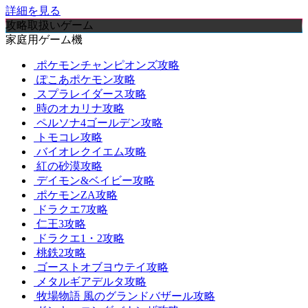
詳細を見る
攻略取扱いゲーム
家庭用ゲーム機
ポケモンチャンピオンズ攻略
ぽこあポケモン攻略
スプラレイダース攻略
時のオカリナ攻略
ペルソナ4ゴールデン攻略
トモコレ攻略
バイオレクイエム攻略
紅の砂漠攻略
デイモン&ベイビー攻略
ポケモンZA攻略
ドラクエ7攻略
仁王3攻略
ドラクエ1・2攻略
桃鉄2攻略
ゴーストオブヨウテイ攻略
メタルギアデルタ攻略
牧場物語 風のグランドバザール攻略