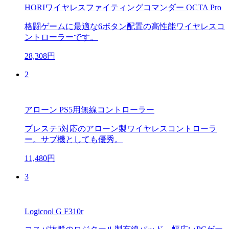
HORIワイヤレスファイティングコマンダー OCTA Pro
格闘ゲームに最適な6ボタン配置の高性能ワイヤレスコ
ントローラーです。
28,308円
2
アローン PS5用無線コントローラー
プレステ5対応のアローン製ワイヤレスコントローラ
ー。サブ機としても優秀。
11,480円
3
Logicool G F310r