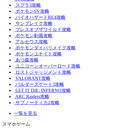
スプラ3攻略
ポケモンSV攻略
バイオハザードRE4攻略
サンブレイク攻略
ブレスオブザワイルド攻略
ポケモン剣盾攻略
アルセウス攻略
ポケモンダイパリメイク攻略
ポケモンユナイト攻略
あつ森攻略
ユニコーンオーバーロード攻略
ロストジャッジメント攻略
VALORANT攻略
バルダーズゲート3攻略
LET IT DIE: INFERNO攻略
ARC Raiders攻略
サブノーティカ2攻略
一覧を見る
スマホゲーム