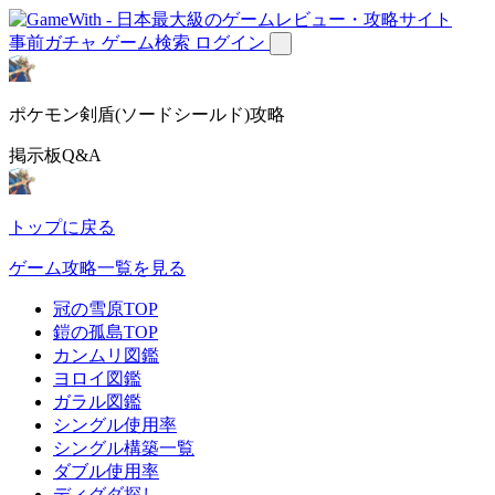
事前ガチャ
ゲーム検索
ログイン
ポケモン剣盾(ソードシールド)攻略
掲示板Q&A
トップに戻る
ゲーム攻略一覧を見る
冠の雪原TOP
鎧の孤島TOP
カンムリ図鑑
ヨロイ図鑑
ガラル図鑑
シングル使用率
シングル構築一覧
ダブル使用率
ディグダ探し