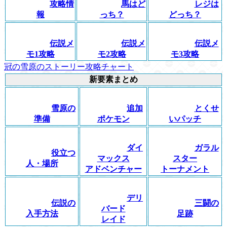
攻略情
馬はど
レジは
報
っち？
どっち？
伝説メ
伝説メ
伝説メ
モ1攻略
モ2攻略
モ3攻略
冠の雪原のストーリー攻略チャート
新要素まとめ
雪原の
追加
とくせ
準備
ポケモン
いパッチ
ダイ
ガラル
役立つ
マックス
スター
人・場所
アドベンチャー
トーナメント
デリ
伝説の
三闘の
バード
入手方法
足跡
レイド