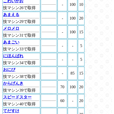
こわいかお
-
100
10
技マシン26で取得
あまえる
-
100
20
技マシン29で取得
メロメロ
-
100
15
技マシン31で取得
あまごい
-
-
5
技マシン33で取得
にほんばれ
-
-
5
技マシン34で取得
おにび
-
85
15
技マシン38で取得
からげんき
70
100
20
技マシン39で取得
スピードスター
60
-
20
技マシン40で取得
てだすけ