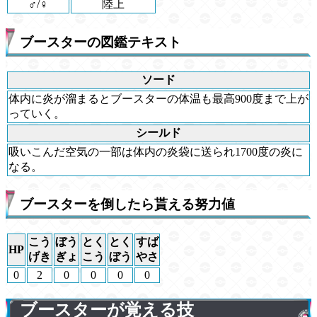
♂/♀
陸上
ブースターの図鑑テキスト
ソード
体内に炎が溜まるとブースターの体温も最高900度まで上が
っていく。
シールド
吸いこんだ空気の一部は体内の炎袋に送られ1700度の炎に
なる。
ブースターを倒したら貰える努力値
こう
ぼう
とく
とく
すば
HP
げき
ぎょ
こう
ぼう
やさ
0
2
0
0
0
0
ブースターが覚える技