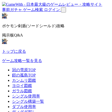
事前ガチャ
ゲーム検索
ログイン
ポケモン剣盾(ソードシールド)攻略
掲示板Q&A
トップに戻る
ゲーム攻略一覧を見る
冠の雪原TOP
鎧の孤島TOP
カンムリ図鑑
ヨロイ図鑑
ガラル図鑑
シングル使用率
シングル構築一覧
ダブル使用率
ディグダ探し