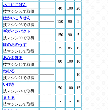
ネコにこばん
40
100
20
技マシン02で取得
はかいこうせん
150
90
5
技マシン08で取得
ギガインパクト
150
90
5
技マシン09で取得
ほのおのうず
35
85
15
技マシン13で取得
あなをほる
80
100
10
技マシン15で取得
ねむる
-
-
10
技マシン21で取得
いびき
50
100
15
技マシン24で取得
まもる
-
-
10
技マシン25で取得