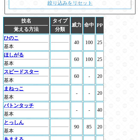
絞り込みをリセット
技名
タイプ
威力
命中
PP
覚える方法
分類
ひのこ
40
100
25
基本
ほしがる
60
100
25
基本
スピードスター
60
-
20
基本
まねっこ
-
-
20
基本
バトンタッチ
-
-
40
基本
とっしん
90
85
20
基本
あまえる