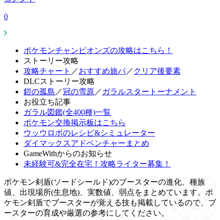
0
ポケモンチャンピオンズの攻略はこちら！
ストーリー攻略
攻略チャート
／
おすすめ旅パ
／
クリア後要素
DLCストーリー攻略
鎧の孤島
／
冠の雪原
／
ガラルスタートーナメント
お役立ち記事
ガラル図鑑(全400種)一覧
ポケモン交換掲示板はこちら
ウッウロボのレシピ&シミュレーター
ダイマックスアドベンチャーまとめ
GameWithからのお知らせ
未経験可&完全在宅！攻略ライター募集！
ポケモン剣盾(ソードシールド)のブースターの進化、種族
値、出現場所(生息地)、実数値、弱点をまとめています。ポ
ケモン剣盾でブースターが覚える技も掲載しているので、ブ
ースターの育成や厳選の参考にしてください。