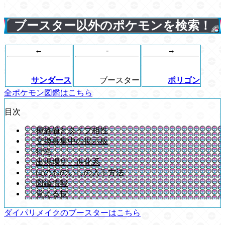
ブースター以外のポケモンを検索！
←
-
→
サンダース
ブースター
ポリゴン
全ポケモン図鑑はこちら
目次
種族値とタイプ相性
交換募集中の掲示板
特性
出現場所・進化系
ほのおのいしの入手方法
図鑑情報
覚える技
ダイパリメイクのブースターはこちら