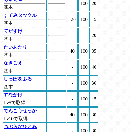
-
100
20
基本
すてみタックル
120
100
15
基本
てだすけ
-
-
20
基本
たいあたり
40
100
35
基本
なきごえ
-
100
40
基本
しっぽをふる
-
100
30
基本
すなかけ
-
100
15
Lv5で取得
でんこうせっか
40
100
30
Lv10で取得
つぶらなひとみ
-
100
30