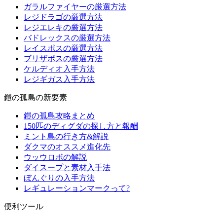
ガラルファイヤーの厳選方法
レジドラゴの厳選方法
レジエレキの厳選方法
バドレックスの厳選方法
レイスポスの厳選方法
ブリザポスの厳選方法
ケルディオ入手方法
レジギガス入手方法
鎧の孤島の新要素
鎧の孤島攻略まとめ
150匹のディグダの探し方と報酬
ミント島の行き方&解説
ダクマのオススメ進化先
ウッウロボの解説
ダイスープと素材入手法
ぼんぐりの入手方法
レギュレーションマークって?
便利ツール