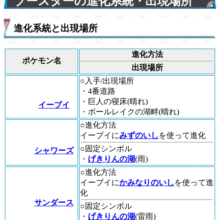
ブースターの進化系統・出現場所
進化系統と出現場所
進化方法
ポケモン名
出現場所
○入手/出現場所
・4番道路
・巨人の寝床(晴れ)
イーブイ
・ボールレイクの湖畔(晴れ)
○進化方法
イーブイに
みずのいし
を使って進化
○固定シンボル
シャワーズ
・
げきりんの湖
(雨)
○進化方法
イーブイに
かみなりのいし
を使って進
化
サンダース
○固定シンボル
・
げきりんの湖
(雷雨)