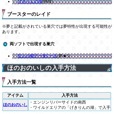
げきりんの湖
(快晴)
ブースターのレイド
※夢と記載がされている巣穴では夢特性が出現する可能性が
あります。
両ソフトで出現する巣穴
巨人の帽子ー巣Cー太
(夢★5)
ほのおのいしの入手方法
入手方法一覧
アイテム
入手方法
・エンジンリバーサイドの南西
ほのおのいし
・ワイルドエリアの「げきりんの湖」で入手