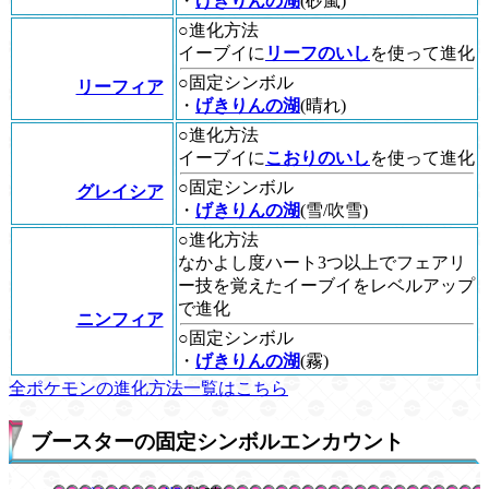
・
げきりんの湖
(砂嵐)
○進化方法
イーブイに
リーフのいし
を使って進化
○固定シンボル
リーフィア
・
げきりんの湖
(晴れ)
○進化方法
イーブイに
こおりのいし
を使って進化
○固定シンボル
グレイシア
・
げきりんの湖
(雪/吹雪)
○進化方法
なかよし度ハート3つ以上でフェアリ
ー技を覚えたイーブイをレベルアップ
で進化
ニンフィア
○固定シンボル
・
げきりんの湖
(霧)
全ポケモンの進化方法一覧はこちら
ブースターの固定シンボルエンカウント