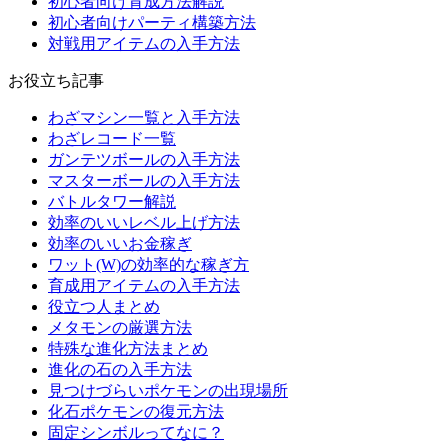
初心者向け育成方法解説
初心者向けパーティ構築方法
対戦用アイテムの入手方法
お役立ち記事
わざマシン一覧と入手方法
わざレコード一覧
ガンテツボールの入手方法
マスターボールの入手方法
バトルタワー解説
効率のいいレベル上げ方法
効率のいいお金稼ぎ
ワット(W)の効率的な稼ぎ方
育成用アイテムの入手方法
役立つ人まとめ
メタモンの厳選方法
特殊な進化方法まとめ
進化の石の入手方法
見つけづらいポケモンの出現場所
化石ポケモンの復元方法
固定シンボルってなに？