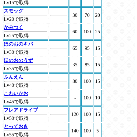
Lv15で取得
スモッグ
30
70
20
Lv20で取得
かみつく
60
100
25
Lv25で取得
ほのおのキバ
65
95
15
Lv30で取得
ほのおのうず
35
85
15
Lv35で取得
ふんえん
80
100
15
Lv40で取得
こわいかお
-
100
10
Lv45で取得
フレアドライブ
120
100
15
Lv50で取得
とっておき
140
100
5
Lv55で取得