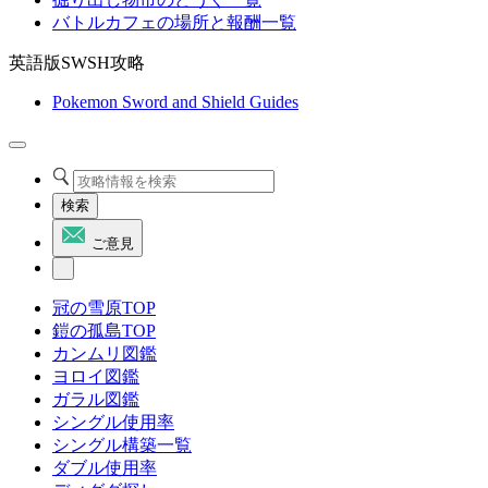
バトルカフェの場所と報酬一覧
英語版SWSH攻略
Pokemon Sword and Shield Guides
検索
ご意見
冠の雪原TOP
鎧の孤島TOP
カンムリ図鑑
ヨロイ図鑑
ガラル図鑑
シングル使用率
シングル構築一覧
ダブル使用率