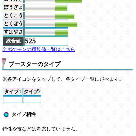
ぼうぎょ
60
とくこう
95
とくぼう
110
すばやさ
65
525
総合値
全ポケモンの種族値一覧はこちら
ブースターのタイプ
※各アイコンをタップして、各タイプ一覧に飛べます。
タイプ1
タイプ2
タイプ相性
特性や技などは考慮していません。