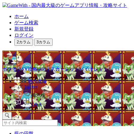
ホーム
ゲーム検索
新規登録
ログイン
2カラム
3カラム
ポケモンSV攻略wiki｜スカーレットバイオレット
他の攻略
Twitter
掲示板
Q&A
藍の円盤