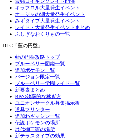
最強コイキングレイド開催
キラフロル大量発生イベント
オージャの湖大量発生イベント
みずタイプ大量発生イベント
レイド・大量発生イベントまとめ
ふしぎなおくりもの一覧
DLC「藍の円盤」
藍の円盤攻略トップ
ブルーベリー図鑑一覧
追加ポケモン一覧
バージョン限定一覧
ブルーベリー学園レイド一覧
新要素まとめ
BPの効率的な稼ぎ方
ユニオンサークル募集掲示板
道具プリンター
追加わざマシン一覧
伝説ポケモンの場所
歴代御三家の場所
新テラスタイプの効果