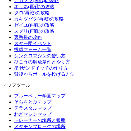
アカマツ(再戦)の攻略
ネリネ(再戦)の攻略
タロ(再戦)の攻略
カキツバタ(再戦)の攻略
ゼイユ(再戦)の攻略
スグリ(再戦)の攻略
裏番長の攻略
スター団イベント
投球フォーム一覧
シンクロマシンの使い方
ひこうの解放条件とやり方
星4サンドイッチの作り方
背後からボールを投げる方法
マップツール
ブルーベリー学園マップ
そらをとぶマップ
テラスタルマップ
わざマシンマップ
トレーナーの場所と報酬
メタモンブロックの場所