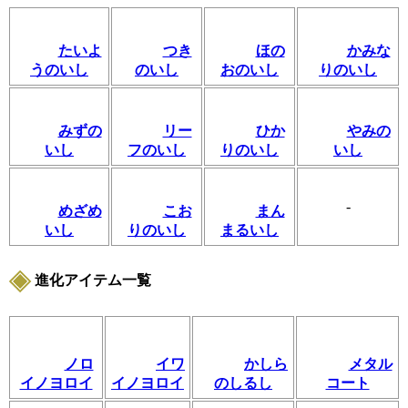
たいよ
つき
ほの
かみな
うのいし
のいし
おのいし
りのいし
みずの
リー
ひか
やみの
いし
フのいし
りのいし
いし
-
めざめ
こお
まん
いし
りのいし
まるいし
進化アイテム一覧
ノロ
イワ
かしら
メタル
イノヨロイ
イノヨロイ
のしるし
コート