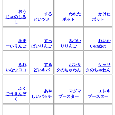
おう
する
われた
かけた
じゃのしる
どいツメ
ポット
ポット
し
あま
すっ
みつい
れいか
ーいりんご
ぱいりんご
りりんご
いのぬの
きれ
する
ボンサ
ケッサ
いなウロコ
どいキバ
クのちゃわん
クのちゃわん
ふく
あや
マグマ
エレキ
ごうきんぞ
しいパッチ
ブースター
ブースター
く