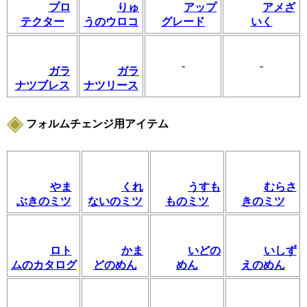
プロ
りゅ
アップ
アメざ
テクター
うのウロコ
グレード
いく
-
-
ガラ
ガラ
ナツブレス
ナツリース
フォルムチェンジ用アイテム
やま
くれ
うすも
むらさ
ぶきのミツ
ないのミツ
ものミツ
きのミツ
ロト
かま
いどの
いしず
ムのカタログ
どのめん
めん
えのめん