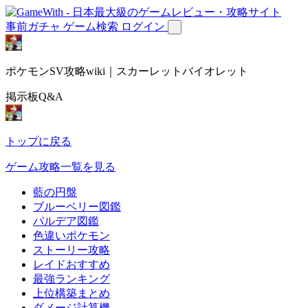
事前ガチャ
ゲーム検索
ログイン
ポケモンSV攻略wiki｜スカーレットバイオレット
掲示板Q&A
トップに戻る
ゲーム攻略一覧を見る
藍の円盤
ブルーベリー図鑑
パルデア図鑑
色違いポケモン
ストーリー攻略
レイドおすすめ
最強ランキング
上位構築まとめ
ダメージ計算機