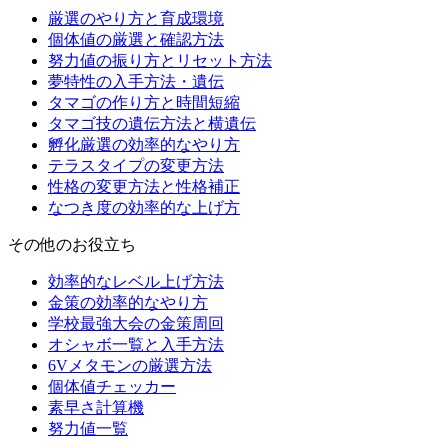
厳選のやり方と育成環境
個体値の厳選と確認方法
努力値の振り方とリセット方法
夢特性の入手方法・遺伝
タマゴの作り方と時間短縮
タマゴ技の遺伝方法と横遺伝
孵化厳選の効率的なやり方
テラスタイプの変更方法
性格の変更方法と性格補正
なつき度の効率的な上げ方
その他のお役立ち
効率的なレベル上げ方法
金策の効率的なやり方
学校最強大会の金策周回
オシャボ一覧と入手方法
6Vメタモンの厳選方法
個体値チェッカー
素早さ計算機
努力値一覧