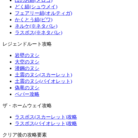
ほのお組(メロコ)
どく組(シュウメイ)
フェアリー組(オルティガ)
かくとう組(ビワ)
ネルケ(※ネタバレ)
ラスボス(※ネタバレ)
レジェンドルート攻略
岩壁のヌシ
大空のヌシ
潜鋼のヌシ
土震のヌシ(スカーレット)
土震のヌシ(バイオレット)
偽竜のヌシ
ペパー攻略
ザ・ホームウェイ攻略
ラスボス(スカーレット)攻略
ラスボス(バイオレット)攻略
クリア後の攻略要素