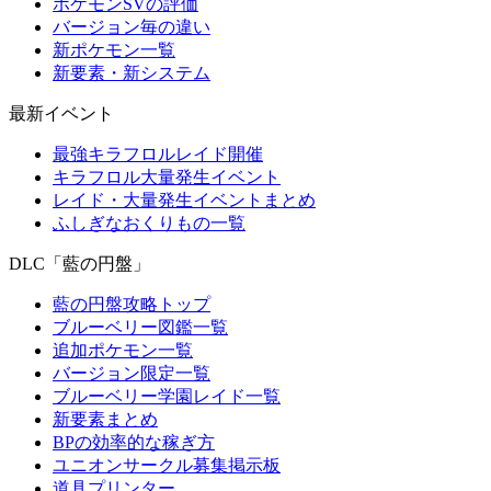
ポケモンSVの評価
バージョン毎の違い
新ポケモン一覧
新要素・新システム
最新イベント
最強キラフロルレイド開催
キラフロル大量発生イベント
レイド・大量発生イベントまとめ
ふしぎなおくりもの一覧
DLC「藍の円盤」
藍の円盤攻略トップ
ブルーベリー図鑑一覧
追加ポケモン一覧
バージョン限定一覧
ブルーベリー学園レイド一覧
新要素まとめ
BPの効率的な稼ぎ方
ユニオンサークル募集掲示板
道具プリンター