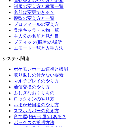
着せ替えのやり方と要素
制服の変え方と種類一覧
名前は変更できる？
髪型の変え方と一覧
プロフィールの変え方
登場キャラ・人物一覧
主人公の名前と見た目
ブティック(服屋)の場所
エモート一覧と入手方法
システム関連
ポケモンホーム連携と機能
取り返しの付かない要素
マルチプレイのやり方
通信交換のやり方
ふしぎなおくりもの
ロックオンのやり方
おまかせ回復のやり方
スマホカバーの変え方
育て屋(預かり屋)はある？
ボックスの拡張方法