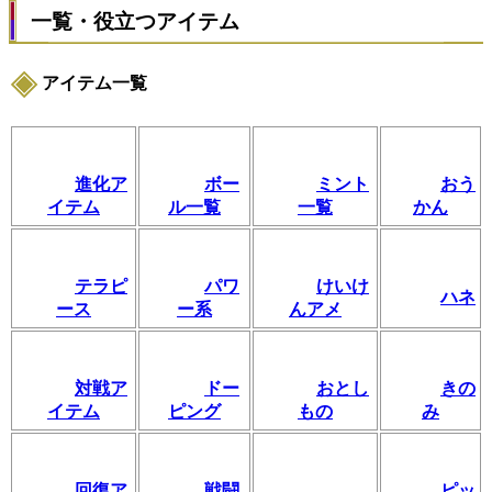
一覧・役立つアイテム
アイテム一覧
進化ア
ボー
ミント
おう
イテム
ル一覧
一覧
かん
テラピ
パワ
けいけ
ハネ
ース
ー系
んアメ
対戦ア
ドー
おとし
きの
イテム
ピング
もの
み
回復ア
戦闘
ピッ