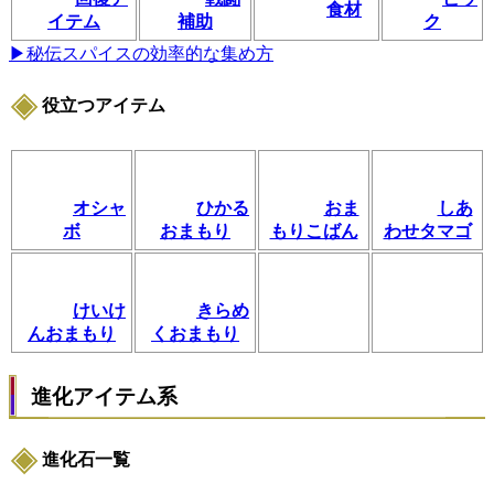
食材
イテム
補助
ク
▶秘伝スパイスの効率的な集め方
役立つアイテム
オシャ
ひかる
おま
しあ
ボ
おまもり
もりこばん
わせタマゴ
けいけ
きらめ
んおまもり
くおまもり
進化アイテム系
進化石一覧