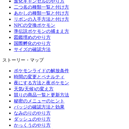
進化キャンセルのやり方
二つ名の種類一覧と付け方
あかしの種類一覧と付け方
リボンの入手方法と付け方
NPCの交換ポケモン
準伝説ポケモンの捕まえ方
図鑑埋めのやり方
国際孵化のやり方
サイズの確認方法
ストーリー・マップ
ポケモンライドの解放条件
時間の変更とペナルティ
夜にする方法と夜ポケモン
天気(天候)の変え方
競りの商品一覧と更新方法
秘密のメニューのヒント
バッジの確認方法と効果
なみのりのやり方
ダッシュのやり方
かっくうのやり方