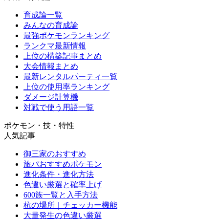
育成論一覧
みんなの育成論
最強ポケモンランキング
ランクマ最新情報
上位の構築記事まとめ
大会情報まとめ
最新レンタルパーティ一覧
上位の使用率ランキング
ダメージ計算機
対戦で使う用語一覧
ポケモン・技・特性
人気記事
御三家のおすすめ
旅パおすすめポケモン
進化条件・進化方法
色違い厳選と確率上げ
600族一覧と入手方法
杭の場所｜チェッカー機能
大量発生の色違い厳選