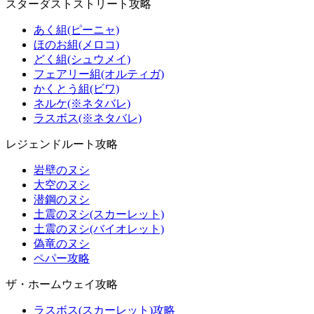
スターダストストリート攻略
あく組(ピーニャ)
ほのお組(メロコ)
どく組(シュウメイ)
フェアリー組(オルティガ)
かくとう組(ビワ)
ネルケ(※ネタバレ)
ラスボス(※ネタバレ)
レジェンドルート攻略
岩壁のヌシ
大空のヌシ
潜鋼のヌシ
土震のヌシ(スカーレット)
土震のヌシ(バイオレット)
偽竜のヌシ
ペパー攻略
ザ・ホームウェイ攻略
ラスボス(スカーレット)攻略