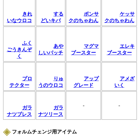
きれ
する
ボンサ
ケッサ
いなウロコ
どいキバ
クのちゃわん
クのちゃわん
ふく
あや
マグマ
エレキ
ごうきんぞ
しいパッチ
ブースター
ブースター
く
プロ
りゅ
アップ
アメざ
テクター
うのウロコ
グレード
いく
-
-
ガラ
ガラ
ナツブレス
ナツリース
フォルムチェンジ用アイテム