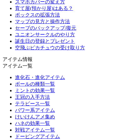
スマホカバーの変え方
育て屋(預かり屋)はある？
ボックスの拡張方法
マップの見方と操作方法
セーブのバックアップ/復元
ユニオンサークルのやり方
誕生日の登録とプレゼント
空飛ぶピカチュウの受け取り方
アイテム情報
アイテム一覧
進化石・進化アイテム
ボールの種類一覧
ミントの効果一覧
王冠の入手方法
テラピース一覧
パワー系アイテム
けいけんアメ集め
ハネの効果一覧
対戦アイテム一覧
ドーピングアイテム