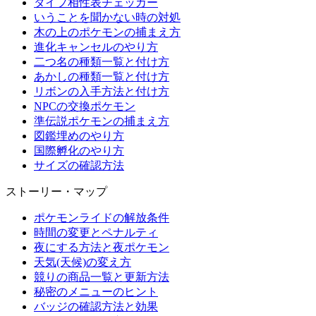
タイプ相性表チェッカー
いうことを聞かない時の対処
木の上のポケモンの捕まえ方
進化キャンセルのやり方
二つ名の種類一覧と付け方
あかしの種類一覧と付け方
リボンの入手方法と付け方
NPCの交換ポケモン
準伝説ポケモンの捕まえ方
図鑑埋めのやり方
国際孵化のやり方
サイズの確認方法
ストーリー・マップ
ポケモンライドの解放条件
時間の変更とペナルティ
夜にする方法と夜ポケモン
天気(天候)の変え方
競りの商品一覧と更新方法
秘密のメニューのヒント
バッジの確認方法と効果