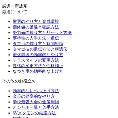
厳選・育成系
厳選について
厳選のやり方と育成環境
個体値の厳選と確認方法
努力値の振り方とリセット方法
夢特性の入手方法・遺伝
タマゴの作り方と時間短縮
タマゴ技の遺伝方法と横遺伝
孵化厳選の効率的なやり方
テラスタイプの変更方法
性格の変更方法と性格補正
なつき度の効率的な上げ方
その他のお役立ち
効率的なレベル上げ方法
金策の効率的なやり方
学校最強大会の金策周回
オシャボ一覧と入手方法
6Vメタモンの厳選方法