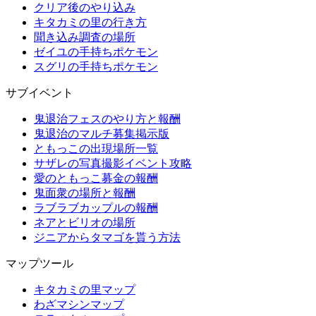
クリア後のやり込み
キタカミの里の行き方
聞き込み調査の場所
ゼイユの手持ちポケモン
スグリの手持ちポケモン
サブイベント
鬼退治フェスのやり方と報酬
鬼退治のマルチ募集掲示版
ともっこの出現場所一覧
サザレの写真撮影イベント攻略
愛のともっこ募金の報酬
鬼面衆の場所と報酬
ラブラブカップルの報酬
ネアとビリオの場所
ジニアからタマゴを貰う方法
マップツール
キタカミの里マップ
わざマシンマップ