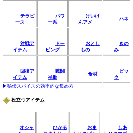
テラピ
パワ
けいけ
ハネ
ース
ー系
んアメ
対戦ア
ドー
おとし
きの
イテム
ピング
もの
み
回復ア
戦闘
ピッ
食材
イテム
補助
ク
▶秘伝スパイスの効率的な集め方
役立つアイテム
オシャ
ひかる
おま
しあ