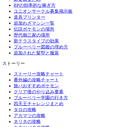
BPの効率的な稼ぎ方
ユニオンサークル募集掲示板
道具プリンター
追加わざマシン一覧
伝説ポケモンの場所
歴代御三家の場所
新テラスタイプの効果
ブルーベリー図鑑の埋め方
追加された髪型と服装
ストーリー
ストーリー攻略チャート
番外編の攻略チャート
旅パおすすめポケモン
クリア後のやり込み要素
ブルーベリー学園の行き方
四天王チャレンジまとめ
タロの攻略
アカマツの攻略
ネリネの攻略