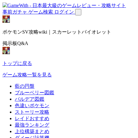
事前ガチャ
ゲーム検索
ログイン
ポケモンSV攻略wiki｜スカーレットバイオレット
掲示板Q&A
トップに戻る
ゲーム攻略一覧を見る
藍の円盤
ブルーベリー図鑑
パルデア図鑑
色違いポケモン
ストーリー攻略
レイドおすすめ
最強ランキング
上位構築まとめ
ダメージ計算機