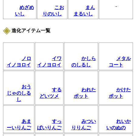
-
めざめ
こお
まん
いし
りのいし
まるいし
進化アイテム一覧
ノロ
イワ
かしら
メタル
イノヨロイ
イノヨロイ
のしるし
コート
おう
する
われた
かけた
じゃのしる
どいツメ
ポット
ポット
し
あま
すっ
みつい
れいか
ーいりんご
ぱいりんご
りりんご
いのぬの