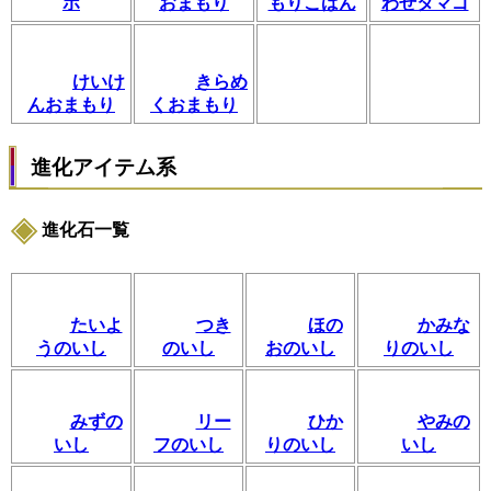
ボ
おまもり
もりこばん
わせタマゴ
けいけ
きらめ
んおまもり
くおまもり
進化アイテム系
進化石一覧
たいよ
つき
ほの
かみな
うのいし
のいし
おのいし
りのいし
みずの
リー
ひか
やみの
いし
フのいし
りのいし
いし