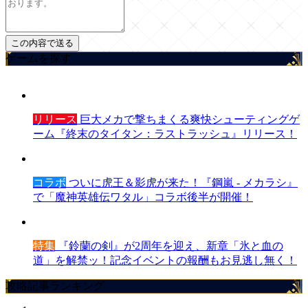
ゲームを探す
リリース
巨大メカで撃ちまくる爽快シューティングゲ
ーム『終末のタイタン：ラストラッシュ』リリース！
コラボ
ついに虎王＆影虎が来た！『鋼嵐 - メカラシ』
で「魔神英雄伝ワタル」コラボ後半が開催！
特集
『鈴蘭の剣』が2周年を迎え、新章「氷と血の
道」を解禁ッ！記念イベントの報酬もお見逃し無く！
攻略記事ランキング