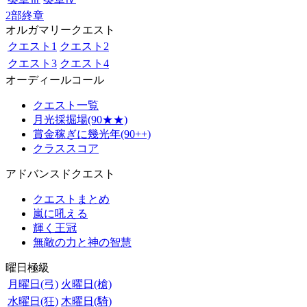
2部終章
オルガマリークエスト
クエスト1
クエスト2
クエスト3
クエスト4
オーディールコール
クエスト一覧
月光採掘場(90★★)
賞金稼ぎに幾光年(90++)
クラススコア
アドバンスドクエスト
クエストまとめ
嵐に吼える
輝く王冠
無敵の力と神の智慧
曜日極級
月曜日(弓)
火曜日(槍)
水曜日(狂)
木曜日(騎)