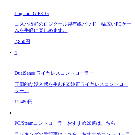
Logicool G F310r
コスパ抜群のロジクール製有線パッド。幅広いPCゲー
ムを手軽に楽しめます。
2,860円
4
DualSense ワイヤレスコントローラー
圧倒的な没入感を生むPS5純正ワイヤレスコントロー
ラー。
11,480円
PC/Steamコントローラーおすすめ20選はこちら
ランキングの元記事はこちら。おすすめコントローラ