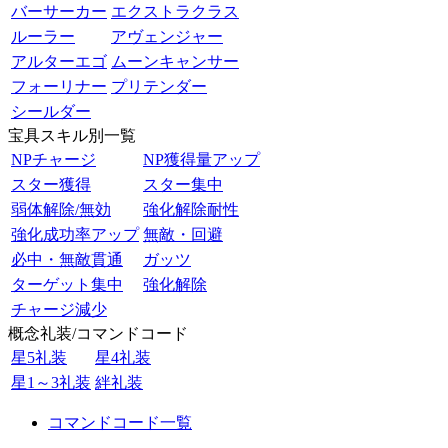
バーサーカー
エクストラクラス
ルーラー
アヴェンジャー
アルターエゴ
ムーンキャンサー
フォーリナー
プリテンダー
シールダー
宝具スキル別一覧
NPチャージ
NP獲得量アップ
スター獲得
スター集中
弱体解除/無効
強化解除耐性
強化成功率アップ
無敵・回避
必中・無敵貫通
ガッツ
ターゲット集中
強化解除
チャージ減少
概念礼装/コマンドコード
星5礼装
星4礼装
星1～3礼装
絆礼装
コマンドコード一覧