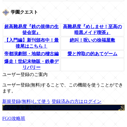
学園クエスト
超高難易度『鉄の規律の生
高難易度『めしませ！至高の
徒会室』
暗黒メイド喫茶』
【入門編】新刊頒布中！最
絶叫！呪いの徐福屋敷
後尾はこちら！
帝都演劇部・地獄の稽古編
愛と搾取の的あてゲーム
爆走！世紀末物販・鉄拳デ
リバリー
ユーザー登録のご案内
ユーザー登録(無料)することで、この機能を使うことができ
ます。
新規登録(無料)して使う
登録済みの方はログイン
この記事を書いた人
FGO攻略班