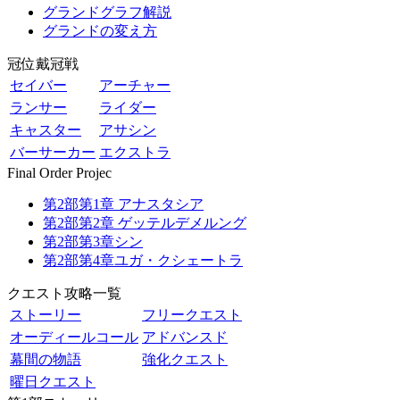
グランドグラフ解説
グランドの変え方
冠位戴冠戦
セイバー
アーチャー
ランサー
ライダー
キャスター
アサシン
バーサーカー
エクストラ
Final Order Projec
第2部第1章 アナスタシア
第2部第2章 ゲッテルデメルング
第2部第3章シン
第2部第4章ユガ・クシェートラ
クエスト攻略一覧
ストーリー
フリークエスト
オーディールコール
アドバンスド
幕間の物語
強化クエスト
曜日クエスト