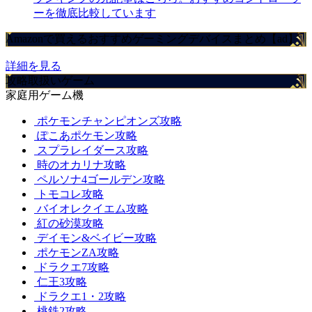
ーを徹底比較しています
Amazonで買えるおすすめゲーミングデバイスまとめ【ad】
詳細を見る
攻略取扱いゲーム
家庭用ゲーム機
ポケモンチャンピオンズ攻略
ぽこあポケモン攻略
スプラレイダース攻略
時のオカリナ攻略
ペルソナ4ゴールデン攻略
トモコレ攻略
バイオレクイエム攻略
紅の砂漠攻略
デイモン&ベイビー攻略
ポケモンZA攻略
ドラクエ7攻略
仁王3攻略
ドラクエ1・2攻略
桃鉄2攻略