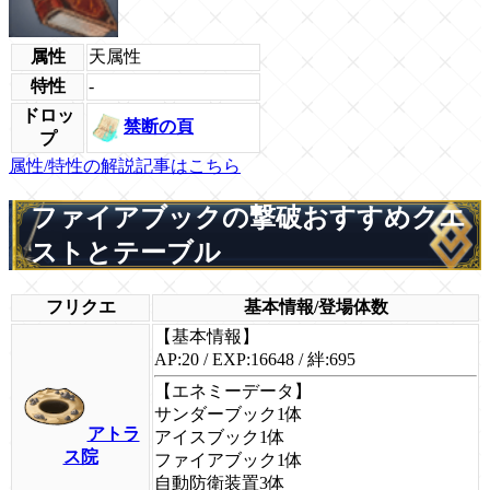
属性
天属性
特性
-
ドロッ
禁断の頁
プ
属性/特性の解説記事はこちら
ファイアブックの撃破おすすめクエ
ストとテーブル
フリクエ
基本情報/登場体数
【基本情報】
AP:20 / EXP:16648 / 絆:695
【エネミーデータ】
サンダーブック1体
アトラ
アイスブック1体
ス院
ファイアブック1体
自動防衛装置3体