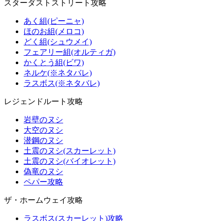
スターダストストリート攻略
あく組(ピーニャ)
ほのお組(メロコ)
どく組(シュウメイ)
フェアリー組(オルティガ)
かくとう組(ビワ)
ネルケ(※ネタバレ)
ラスボス(※ネタバレ)
レジェンドルート攻略
岩壁のヌシ
大空のヌシ
潜鋼のヌシ
土震のヌシ(スカーレット)
土震のヌシ(バイオレット)
偽竜のヌシ
ペパー攻略
ザ・ホームウェイ攻略
ラスボス(スカーレット)攻略