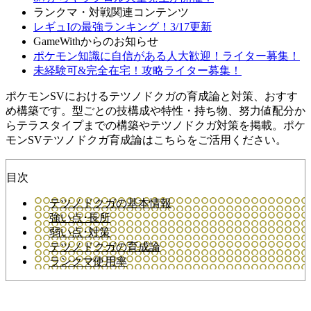
ランクマ・対戦関連コンテンツ
レギュIの最強ランキング！3/17更新
GameWithからのお知らせ
ポケモン知識に自信がある人大歓迎！ライター募集！
未経験可&完全在宅！攻略ライター募集！
ポケモンSVにおけるテツノドクガの育成論と対策、おすす
め構築です。型ごとの技構成や特性・持ち物、努力値配分か
らテラスタイプまでの構築やテツノドクガ対策を掲載。ポケ
モンSVテツノドクガ育成論はこちらをご活用ください。
目次
テツノドクガの基本情報
強い点･長所
弱い点･対策
テツノドクガの育成論
ランクマ使用率