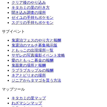
クリア後のやり込み
キタカミの里の行き方
聞き込み調査の場所
ゼイユの手持ちポケモン
スグリの手持ちポケモン
サブイベント
鬼退治フェスのやり方と報酬
鬼退治のマルチ募集掲示版
ともっこの出現場所一覧
サザレの写真撮影イベント攻略
愛のともっこ募金の報酬
鬼面衆の場所と報酬
ラブラブカップルの報酬
ネアとビリオの場所
ジニアからタマゴを貰う方法
マップツール
キタカミの里マップ
わざマシンマップ