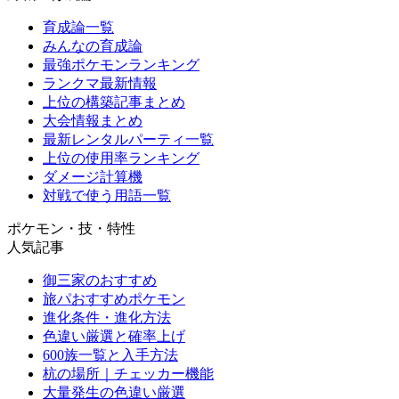
育成論一覧
みんなの育成論
最強ポケモンランキング
ランクマ最新情報
上位の構築記事まとめ
大会情報まとめ
最新レンタルパーティ一覧
上位の使用率ランキング
ダメージ計算機
対戦で使う用語一覧
ポケモン・技・特性
人気記事
御三家のおすすめ
旅パおすすめポケモン
進化条件・進化方法
色違い厳選と確率上げ
600族一覧と入手方法
杭の場所｜チェッカー機能
大量発生の色違い厳選