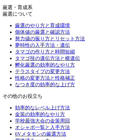
厳選・育成系
厳選について
厳選のやり方と育成環境
個体値の厳選と確認方法
努力値の振り方とリセット方法
夢特性の入手方法・遺伝
タマゴの作り方と時間短縮
タマゴ技の遺伝方法と横遺伝
孵化厳選の効率的なやり方
テラスタイプの変更方法
性格の変更方法と性格補正
なつき度の効率的な上げ方
その他のお役立ち
効率的なレベル上げ方法
金策の効率的なやり方
学校最強大会の金策周回
オシャボ一覧と入手方法
6Vメタモンの厳選方法