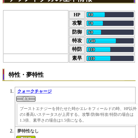
HP
80
攻撃
70
防御
60
特攻
140
特防
110
素早
110
特性・夢特性
クォークチャージ
ブーストエナジーを持たせた時かエレキフィールドの時、HP以外
の1番高いステータスが上昇する。攻撃/防御/特攻/特防の場合は
1.3倍、素早さの場合は1.5倍になる。
夢特性なし