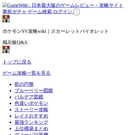
事前ガチャ
ゲーム検索
ログイン
ポケモンSV攻略wiki｜スカーレットバイオレット
掲示板Q&A
トップに戻る
ゲーム攻略一覧を見る
藍の円盤
ブルーベリー図鑑
パルデア図鑑
色違いポケモン
ストーリー攻略
レイドおすすめ
最強ランキング
上位構築まとめ
ダメージ計算機