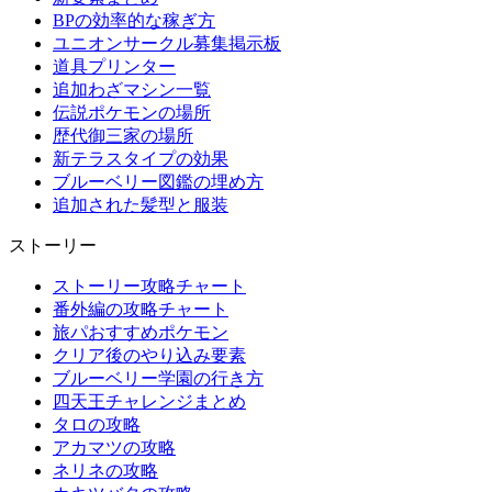
BPの効率的な稼ぎ方
ユニオンサークル募集掲示板
道具プリンター
追加わざマシン一覧
伝説ポケモンの場所
歴代御三家の場所
新テラスタイプの効果
ブルーベリー図鑑の埋め方
追加された髪型と服装
ストーリー
ストーリー攻略チャート
番外編の攻略チャート
旅パおすすめポケモン
クリア後のやり込み要素
ブルーベリー学園の行き方
四天王チャレンジまとめ
タロの攻略
アカマツの攻略
ネリネの攻略