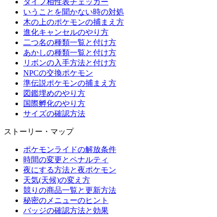
タイプ相性表チェッカー
いうことを聞かない時の対処
木の上のポケモンの捕まえ方
進化キャンセルのやり方
二つ名の種類一覧と付け方
あかしの種類一覧と付け方
リボンの入手方法と付け方
NPCの交換ポケモン
準伝説ポケモンの捕まえ方
図鑑埋めのやり方
国際孵化のやり方
サイズの確認方法
ストーリー・マップ
ポケモンライドの解放条件
時間の変更とペナルティ
夜にする方法と夜ポケモン
天気(天候)の変え方
競りの商品一覧と更新方法
秘密のメニューのヒント
バッジの確認方法と効果