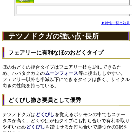
-
▶特性一覧と効果
テツノドクガの強い点･長所
フェアリーに有利なほのおどくタイプ
ほのおどくの複合タイプはフェアリー技を1/4にできるた
め、ハバタクカミの
ムーンフォース
等に後出ししやすい。
フェアリー以外も半減以下にできるタイプは多く、サイクル
向きの性能を持っている。
どくびし撒き要員として優秀
テツノドクガは
どくびし
を覚えるポケモンの中でもステー
タスが高く、どくやはがねタイプにも打ち合いで有利を取り
やすいため
どくびし
を踏ませるか打ち合いで勝つかの2択を