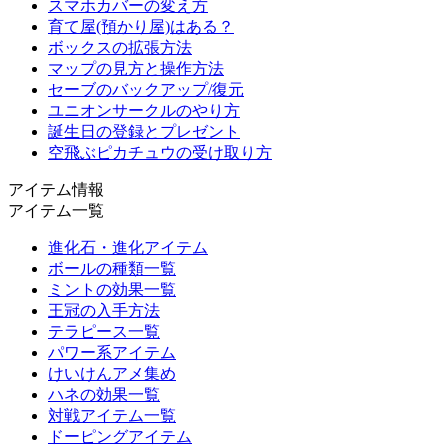
スマホカバーの変え方
育て屋(預かり屋)はある？
ボックスの拡張方法
マップの見方と操作方法
セーブのバックアップ/復元
ユニオンサークルのやり方
誕生日の登録とプレゼント
空飛ぶピカチュウの受け取り方
アイテム情報
アイテム一覧
進化石・進化アイテム
ボールの種類一覧
ミントの効果一覧
王冠の入手方法
テラピース一覧
パワー系アイテム
けいけんアメ集め
ハネの効果一覧
対戦アイテム一覧
ドーピングアイテム