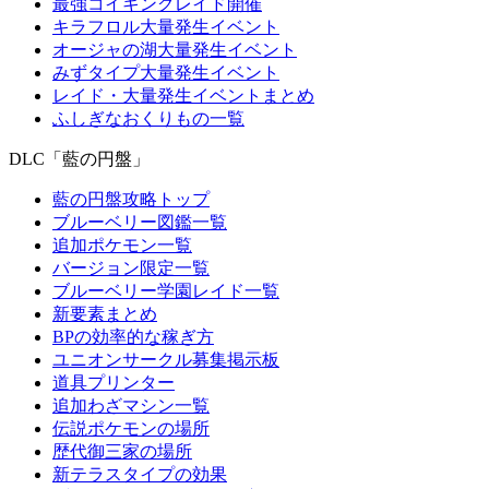
最強コイキングレイド開催
キラフロル大量発生イベント
オージャの湖大量発生イベント
みずタイプ大量発生イベント
レイド・大量発生イベントまとめ
ふしぎなおくりもの一覧
DLC「藍の円盤」
藍の円盤攻略トップ
ブルーベリー図鑑一覧
追加ポケモン一覧
バージョン限定一覧
ブルーベリー学園レイド一覧
新要素まとめ
BPの効率的な稼ぎ方
ユニオンサークル募集掲示板
道具プリンター
追加わざマシン一覧
伝説ポケモンの場所
歴代御三家の場所
新テラスタイプの効果