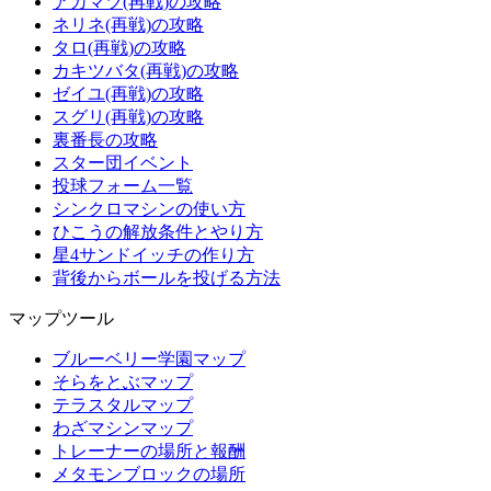
アカマツ(再戦)の攻略
ネリネ(再戦)の攻略
タロ(再戦)の攻略
カキツバタ(再戦)の攻略
ゼイユ(再戦)の攻略
スグリ(再戦)の攻略
裏番長の攻略
スター団イベント
投球フォーム一覧
シンクロマシンの使い方
ひこうの解放条件とやり方
星4サンドイッチの作り方
背後からボールを投げる方法
マップツール
ブルーベリー学園マップ
そらをとぶマップ
テラスタルマップ
わざマシンマップ
トレーナーの場所と報酬
メタモンブロックの場所