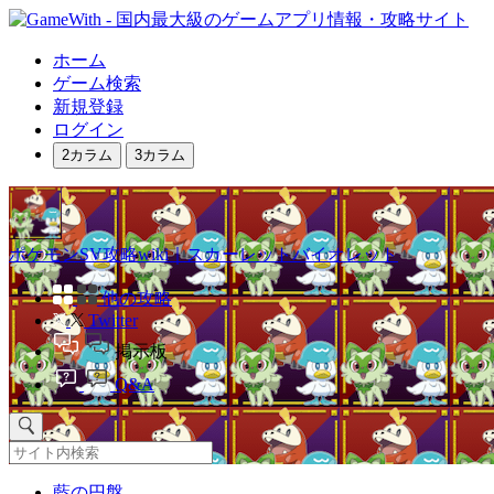
ホーム
ゲーム検索
新規登録
ログイン
2カラム
3カラム
ポケモンSV攻略wiki｜スカーレットバイオレット
他の攻略
Twitter
掲示板
Q&A
藍の円盤