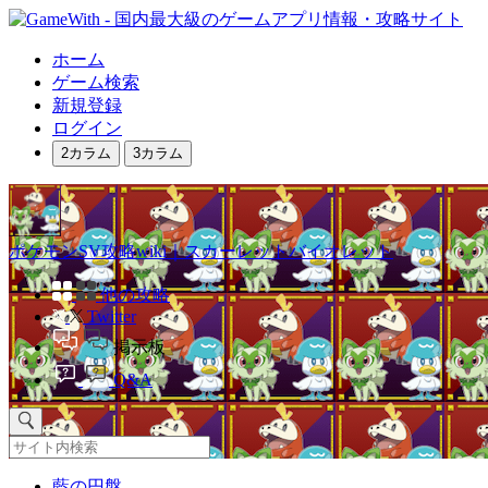
ホーム
ゲーム検索
新規登録
ログイン
2カラム
3カラム
ポケモンSV攻略wiki｜スカーレットバイオレット
他の攻略
Twitter
掲示板
Q&A
藍の円盤