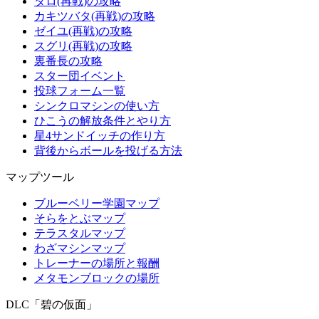
タロ(再戦)の攻略
カキツバタ(再戦)の攻略
ゼイユ(再戦)の攻略
スグリ(再戦)の攻略
裏番長の攻略
スター団イベント
投球フォーム一覧
シンクロマシンの使い方
ひこうの解放条件とやり方
星4サンドイッチの作り方
背後からボールを投げる方法
マップツール
ブルーベリー学園マップ
そらをとぶマップ
テラスタルマップ
わざマシンマップ
トレーナーの場所と報酬
メタモンブロックの場所
DLC「碧の仮面」