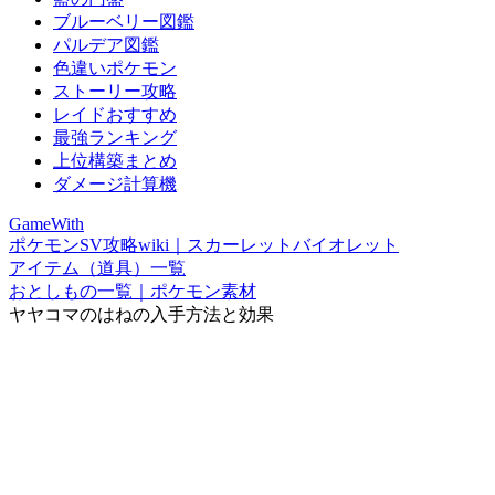
ブルーベリー図鑑
パルデア図鑑
色違いポケモン
ストーリー攻略
レイドおすすめ
最強ランキング
上位構築まとめ
ダメージ計算機
GameWith
ポケモンSV攻略wiki｜スカーレットバイオレット
アイテム（道具）一覧
おとしもの一覧｜ポケモン素材
ヤヤコマのはねの入手方法と効果