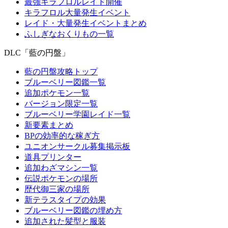
最強キラフロルレイド開催
キラフロル大量発生イベント
レイド・大量発生イベントまとめ
ふしぎなおくりもの一覧
DLC「藍の円盤」
藍の円盤攻略トップ
ブルーベリー図鑑一覧
追加ポケモン一覧
バージョン限定一覧
ブルーベリー学園レイド一覧
新要素まとめ
BPの効率的な稼ぎ方
ユニオンサークル募集掲示板
道具プリンター
追加わざマシン一覧
伝説ポケモンの場所
歴代御三家の場所
新テラスタイプの効果
ブルーベリー図鑑の埋め方
追加された髪型と服装