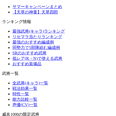
サマーキャンペーンまとめ
【天草の神童】天草四郎
ランキング情報
最強武将(キャラ)ランキング
リセマラ当たりランキング
最強のおすすめ編成例
同勢力で5部隊組む編成例
SRのおすすめ武将
低レア(R・N)で使える武将
おすすめ装備品
武将一覧
全武将(キャラ)一覧
戦法効果一覧
特性一覧
能力比較一覧
声優(CV)一覧
威名1000の限定武将