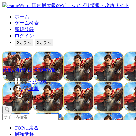
ホーム
ゲーム検索
新規登録
ログイン
2カラム
3カラム
信長の野望 出陣攻略Wiki
他の攻略
速報
掲示板
TOPに戻る
最強武将