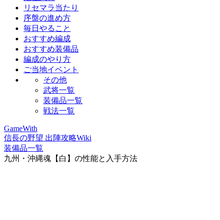
リセマラ当たり
序盤の進め方
毎日やること
おすすめ編成
おすすめ装備品
編成のやり方
ご当地イベント
その他
武将一覧
装備品一覧
戦法一覧
GameWith
信長の野望 出陣攻略Wiki
装備品一覧
九州・沖縄魂【白】の性能と入手方法