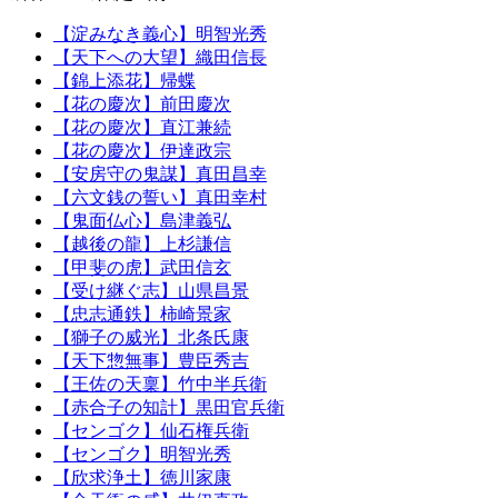
【淀みなき義心】明智光秀
【天下への大望】織田信長
【錦上添花】帰蝶
【花の慶次】前田慶次
【花の慶次】直江兼続
【花の慶次】伊達政宗
【安房守の鬼謀】真田昌幸
【六文銭の誓い】真田幸村
【鬼面仏心】島津義弘
【越後の龍】上杉謙信
【甲斐の虎】武田信玄
【受け継ぐ志】山県昌景
【忠志通鉄】柿崎景家
【獅子の威光】北条氏康
【天下惣無事】豊臣秀吉
【王佐の天稟】竹中半兵衛
【赤合子の知計】黒田官兵衛
【センゴク】仙石権兵衛
【センゴク】明智光秀
【欣求浄土】徳川家康