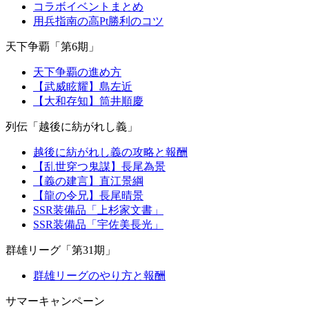
コラボイベントまとめ
用兵指南の高Pt勝利のコツ
天下争覇「第6期」
天下争覇の進め方
【武威眩耀】島左近
【大和存知】筒井順慶
列伝「越後に紡がれし義」
越後に紡がれし義の攻略と報酬
【乱世穿つ鬼謀】長尾為景
【義の建言】直江景綱
【龍の令兄】長尾晴景
SSR装備品「上杉家文書」
SSR装備品「宇佐美長光」
群雄リーグ「第31期」
群雄リーグのやり方と報酬
サマーキャンペーン