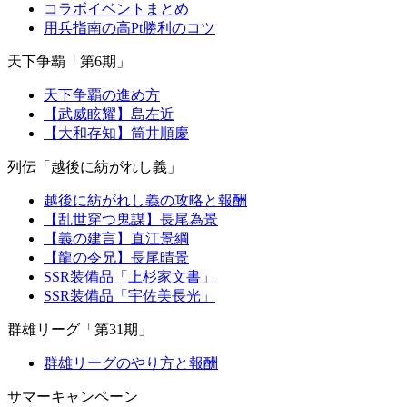
コラボイベントまとめ
用兵指南の高Pt勝利のコツ
天下争覇「第6期」
天下争覇の進め方
【武威眩耀】島左近
【大和存知】筒井順慶
列伝「越後に紡がれし義」
越後に紡がれし義の攻略と報酬
【乱世穿つ鬼謀】長尾為景
【義の建言】直江景綱
【龍の令兄】長尾晴景
SSR装備品「上杉家文書」
SSR装備品「宇佐美長光」
群雄リーグ「第31期」
群雄リーグのやり方と報酬
サマーキャンペーン