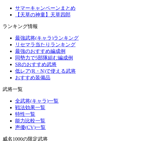
サマーキャンペーンまとめ
【天草の神童】天草四郎
ランキング情報
最強武将(キャラ)ランキング
リセマラ当たりランキング
最強のおすすめ編成例
同勢力で5部隊組む編成例
SRのおすすめ武将
低レア(R・N)で使える武将
おすすめ装備品
武将一覧
全武将(キャラ)一覧
戦法効果一覧
特性一覧
能力比較一覧
声優(CV)一覧
威名1000の限定武将