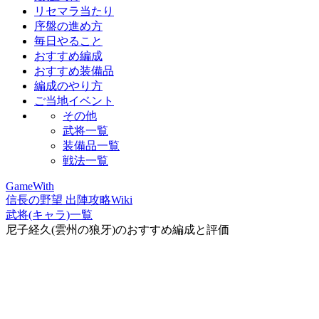
リセマラ当たり
序盤の進め方
毎日やること
おすすめ編成
おすすめ装備品
編成のやり方
ご当地イベント
その他
武将一覧
装備品一覧
戦法一覧
GameWith
信長の野望 出陣攻略Wiki
武将(キャラ)一覧
尼子経久(雲州の狼牙)のおすすめ編成と評価