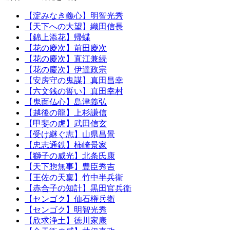
【淀みなき義心】明智光秀
【天下への大望】織田信長
【錦上添花】帰蝶
【花の慶次】前田慶次
【花の慶次】直江兼続
【花の慶次】伊達政宗
【安房守の鬼謀】真田昌幸
【六文銭の誓い】真田幸村
【鬼面仏心】島津義弘
【越後の龍】上杉謙信
【甲斐の虎】武田信玄
【受け継ぐ志】山県昌景
【忠志通鉄】柿崎景家
【獅子の威光】北条氏康
【天下惣無事】豊臣秀吉
【王佐の天稟】竹中半兵衛
【赤合子の知計】黒田官兵衛
【センゴク】仙石権兵衛
【センゴク】明智光秀
【欣求浄土】徳川家康