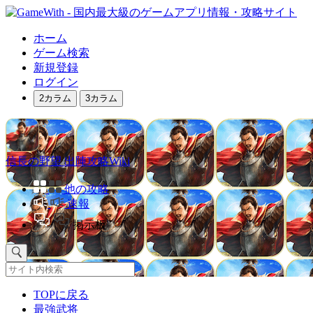
ホーム
ゲーム検索
新規登録
ログイン
2カラム
3カラム
信長の野望 出陣攻略Wiki
他の攻略
速報
掲示板
TOPに戻る
最強武将