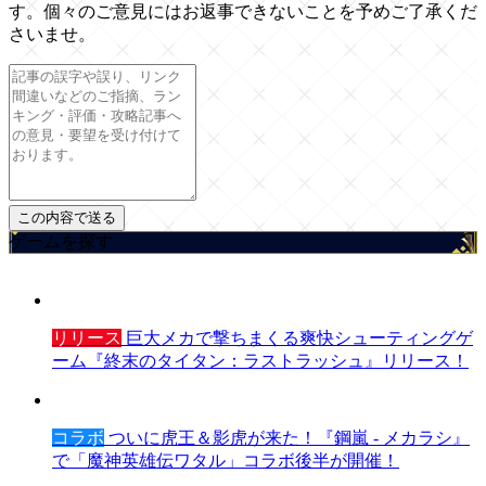
す。個々のご意見にはお返事できないことを予めご了承くだ
さいませ。
ゲームを探す
リリース
巨大メカで撃ちまくる爽快シューティングゲ
ーム『終末のタイタン：ラストラッシュ』リリース！
コラボ
ついに虎王＆影虎が来た！『鋼嵐 - メカラシ』
で「魔神英雄伝ワタル」コラボ後半が開催！