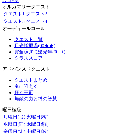
2部終章
オルガマリークエスト
クエスト1
クエスト2
クエスト3
クエスト4
オーディールコール
クエスト一覧
月光採掘場(90★★)
賞金稼ぎに幾光年(90++)
クラススコア
アドバンスドクエスト
クエストまとめ
嵐に吼える
輝く王冠
無敵の力と神の智慧
曜日極級
月曜日(弓)
火曜日(槍)
水曜日(狂)
木曜日(騎)
金曜日(術)
土曜日(殺)