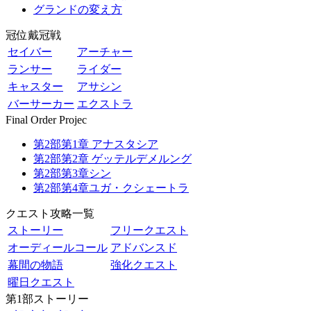
グランドの変え方
冠位戴冠戦
セイバー
アーチャー
ランサー
ライダー
キャスター
アサシン
バーサーカー
エクストラ
Final Order Projec
第2部第1章 アナスタシア
第2部第2章 ゲッテルデメルング
第2部第3章シン
第2部第4章ユガ・クシェートラ
クエスト攻略一覧
ストーリー
フリークエスト
オーディールコール
アドバンスド
幕間の物語
強化クエスト
曜日クエスト
第1部ストーリー