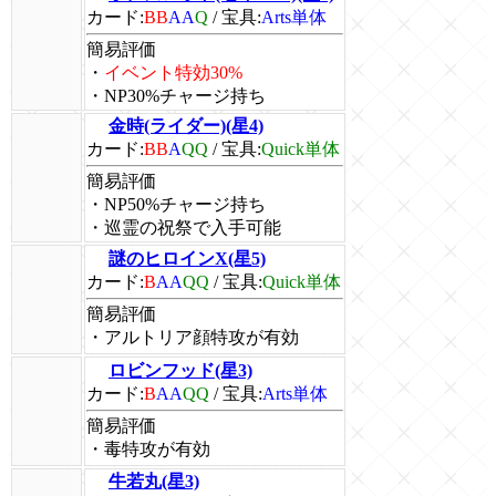
カード:
BB
AA
Q
/
宝具:
Arts単体
簡易評価
・
イベント特効30%
・NP30%チャージ持ち
金時(ライダー)(星4)
カード:
BB
A
QQ
/
宝具:
Quick単体
簡易評価
・NP50%チャージ持ち
・巡霊の祝祭で入手可能
謎のヒロインX(星5)
カード:
B
AA
QQ
/
宝具:
Quick単体
簡易評価
・アルトリア顔特攻が有効
ロビンフッド(星3)
カード:
B
AA
QQ
/
宝具:
Arts単体
簡易評価
・毒特攻が有効
牛若丸(星3)