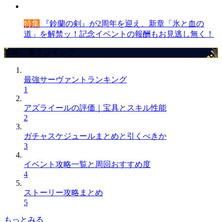
特集
『鈴蘭の剣』が2周年を迎え、新章「氷と血の
道」を解禁ッ！記念イベントの報酬もお見逃し無く！
攻略記事ランキング
最強サーヴァントランキング
1
アズライールの評価｜宝具とスキル性能
2
ガチャスケジュールまとめと引くべきか
3
イベント攻略一覧と周回おすすめ度
4
ストーリー攻略まとめ
5
もっとみる