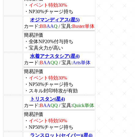
・
イベント特効30%
・NP30%チャージ持ち
オジマンディアス(星5)
カード:
BB
AA
Q
/
宝具:
Buster単体
簡易評価
・全体NP20%付与持ち
・宝具火力が高い
水着アナスタシア(星4)
カード:
B
AA
QQ
/
宝具:
Arts単体
簡易評価
・
イベント特効30%
・NP50%チャージ持ち
・スキル封印特攻が有効
トリスタン(星4)
カード:
B
AA
QQ
/
宝具:
Quick単体
簡易評価
・
イベント特効50%
・NP50%チャージ持ち
ランスロット(セイバー)(星4)