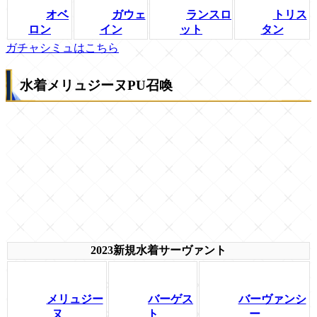
オベ
ガウェ
ランスロ
トリス
ロン
イン
ット
タン
ガチャシミュはこちら
水着メリュジーヌPU召喚
2023新規水着サーヴァント
メリュジー
バーゲス
バーヴァンシ
ヌ
ト
ー