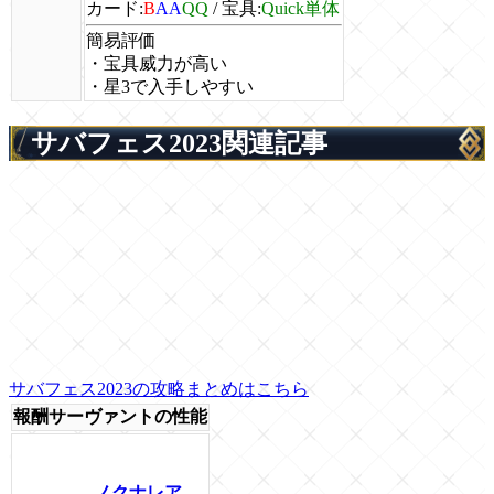
カード:
B
AA
QQ
/
宝具:
Quick単体
簡易評価
・宝具威力が高い
・星3で入手しやすい
サバフェス2023関連記事
サバフェス2023の攻略まとめはこちら
報酬サーヴァントの性能
ノクナレア