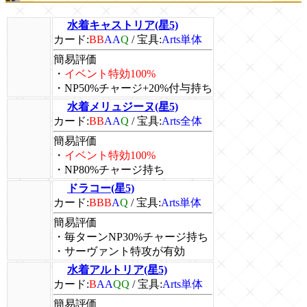
水着キャストリア(星5)
カード:
BB
AA
Q
/
宝具:
Arts単体
簡易評価
・
イベント特効100%
・NP50%チャージ+20%付与持ち
水着メリュジーヌ(星5)
カード:
BB
AA
Q
/
宝具:
Arts全体
簡易評価
・
イベント特効100%
・NP80%チャージ持ち
ドラコー(星5)
カード:
BBB
A
Q
/
宝具:
Arts単体
簡易評価
・毎ターンNP30%チャージ持ち
・サーヴァント特攻が有効
水着アルトリア(星5)
カード:
B
AA
QQ
/
宝具:
Arts単体
簡易評価