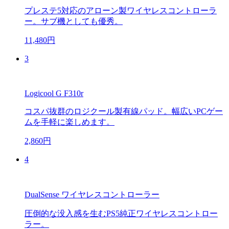
プレステ5対応のアローン製ワイヤレスコントローラ
ー。サブ機としても優秀。
11,480円
3
Logicool G F310r
コスパ抜群のロジクール製有線パッド。幅広いPCゲー
ムを手軽に楽しめます。
2,860円
4
DualSense ワイヤレスコントローラー
圧倒的な没入感を生むPS5純正ワイヤレスコントロー
ラー。