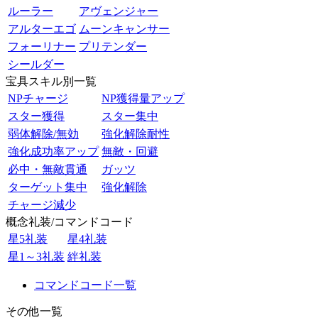
ルーラー
アヴェンジャー
アルターエゴ
ムーンキャンサー
フォーリナー
プリテンダー
シールダー
宝具スキル別一覧
NPチャージ
NP獲得量アップ
スター獲得
スター集中
弱体解除/無効
強化解除耐性
強化成功率アップ
無敵・回避
必中・無敵貫通
ガッツ
ターゲット集中
強化解除
チャージ減少
概念礼装/コマンドコード
星5礼装
星4礼装
星1～3礼装
絆礼装
コマンドコード一覧
その他一覧