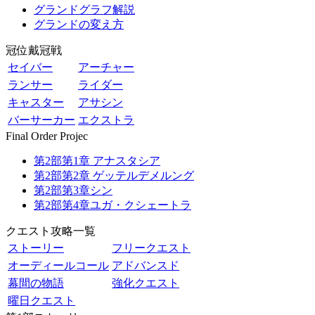
グランドグラフ解説
グランドの変え方
冠位戴冠戦
セイバー
アーチャー
ランサー
ライダー
キャスター
アサシン
バーサーカー
エクストラ
Final Order Projec
第2部第1章 アナスタシア
第2部第2章 ゲッテルデメルング
第2部第3章シン
第2部第4章ユガ・クシェートラ
クエスト攻略一覧
ストーリー
フリークエスト
オーディールコール
アドバンスド
幕間の物語
強化クエスト
曜日クエスト