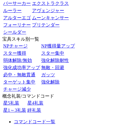
バーサーカー
エクストラクラス
ルーラー
アヴェンジャー
アルターエゴ
ムーンキャンサー
フォーリナー
プリテンダー
シールダー
宝具スキル別一覧
NPチャージ
NP獲得量アップ
スター獲得
スター集中
弱体解除/無効
強化解除耐性
強化成功率アップ
無敵・回避
必中・無敵貫通
ガッツ
ターゲット集中
強化解除
チャージ減少
概念礼装/コマンドコード
星5礼装
星4礼装
星1～3礼装
絆礼装
コマンドコード一覧