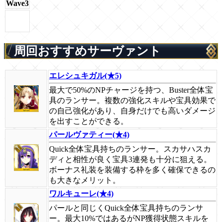
Wave3
周回おすすめサーヴァント
エレシュキガル(★5)
最大で50%のNPチャージを持つ、Buster全体宝
具のランサー。複数の強化スキルや宝具効果で
の自己強化があり、自身だけでも高いダメージ
を出すことができる。
パールヴァティー(★4)
Quick全体宝具持ちのランサー。スカサハスカ
ディと相性が良く宝具3連発も十分に狙える。
ボーナス礼装を装備する枠を多く確保できるの
も大きなメリット。
ワルキューレ(★4)
パールと同じくQuick全体宝具持ちのランサ
ー。最大10%ではあるがNP獲得状態スキルを