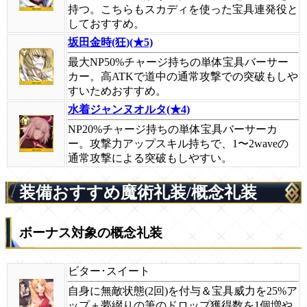
持つ。こちらもスカディを使った宝具連発役と
しておすすめ。
坂田金時(狂)(★5)
最大NP50%チャージ持ちの単体宝具バーサー
カー。高ATKで道中の通常攻撃での突破もしや
すいためおすすめ。
水着ジャンヌオルタ(★4)
NP20%チャージ持ちの単体宝具バーサーカ
ー。攻撃力アップスキル持ちで、1〜2waveの
通常攻撃による突破もしやすい。
装備おすすめ魔術礼装/概念礼装
ボーナス対象の概念礼装
ビター･スイート
自身に無敵状態(2回)を付与＆宝具威力を25%ア
ップ＋夢綴りの筆のドロップ獲得数を1個増や