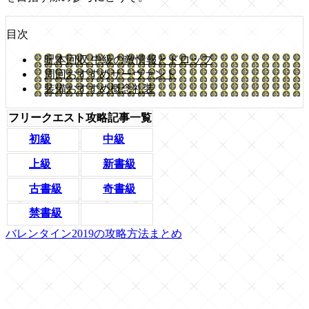
目次
呪本回収 中級の敵情報とドロップ
周回おすすめサーヴァント
装備おすすめ概念礼装
フリークエスト攻略記事一覧
初級
中級
上級
新書級
古書級
奇書級
禁書級
バレンタイン2019の攻略方法まとめ