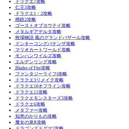
ドラクエ7攻略
仁王3攻略
ドラクエ1・2攻略
桃鉄2攻略
ゴーストオブヨウテイ攻略
メタルギアデルタ攻略
牧場物語 風のグランドバザール攻略
ドンキーコングバナンザ攻略
マリオカートワールド攻略
モンハンワイルズ攻略
エルデンリング攻略
Blades of Fire攻略
ファンタジーライフi攻略
ドラクエ3リメイク攻略
ドラクエ10オフライン攻略
ドラクエ11攻略
ドラクエモンスターズ3攻略
ドラクエ6攻略
メタファー攻略
知恵のかりもの攻略
魔女の泉R攻略
ドラゴンズドグマ2攻略