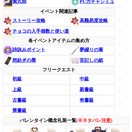
PUガチャシミュ
紫式部
イベント関連記事
ストーリー攻略
高難易度攻略
チョコの入手個数と使い道
各イベントアイテムの集め方
詩詠みポイント
夢綴りの筆
想紡ぎの墨
言記しの紙
フリークエスト
初級
中級
上級
新書級
古書級
奇書級
禁書級
バレンタイン概念礼装一覧
(※ネタバレ注意)