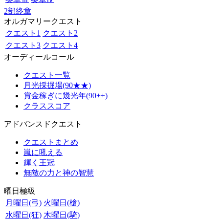
2部終章
オルガマリークエスト
クエスト1
クエスト2
クエスト3
クエスト4
オーディールコール
クエスト一覧
月光採掘場(90★★)
賞金稼ぎに幾光年(90++)
クラススコア
アドバンスドクエスト
クエストまとめ
嵐に吼える
輝く王冠
無敵の力と神の智慧
曜日極級
月曜日(弓)
火曜日(槍)
水曜日(狂)
木曜日(騎)