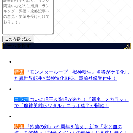
ゲームを探す
特集
『モンスターループ：獣神転生』名将がケモ化し
た異世界転生×獣神進化RPG。事前登録受付中！
コラボ
ついに虎王＆影虎が来た！『鋼嵐 - メカラシ』
で「魔神英雄伝ワタル」コラボ後半が開催！
特集
『鈴蘭の剣』が2周年を迎え、新章「氷と血の
道」を解禁ッ！記念イベントの報酬もお見逃し無く！