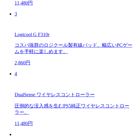
11,480円
3
Logicool G F310r
コスパ抜群のロジクール製有線パッド。幅広いPCゲー
ムを手軽に楽しめます。
2,860円
4
DualSense ワイヤレスコントローラー
圧倒的な没入感を生むPS5純正ワイヤレスコントロー
ラー。
11,480円