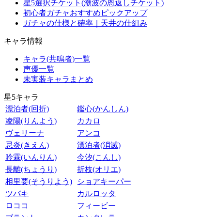
星5選択チケット(潮波の恩返しチケット)
初心者ガチャおすすめピックアップ
ガチャの仕様と確率｜天井の仕組み
キャラ情報
キャラ(共鳴者)一覧
声優一覧
未実装キャラまとめ
星5キャラ
漂泊者(回折)
鑑心(かんしん)
凌陽(りんよう)
カカロ
ヴェリーナ
アンコ
忌炎(きえん)
漂泊者(消滅)
吟霖(いんりん)
今汐(こんし)
長離(ちょうり)
折枝(オリエ)
相里要(そうりよう)
ショアキーパー
ツバキ
カルロッタ
ロココ
フィービー