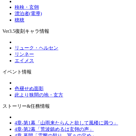
秧秧・玄翎
漂泊者(電導)
穂穂
Ver3.5復刻キャラ情報
リューク・ヘルセン
リンネー
エイメス
イベント情報
色褪せぬ面影
此より狭間の地・玄方
ストーリー&任務情報
4章-第1幕「山雨来たらんと欲して風楼に満つ」
4章-第2幕「荒波鎮めるは玄翎の声」
4章-幕間「霊響の契り、冥々の定め」