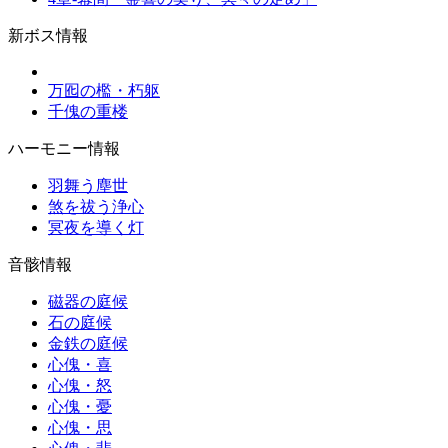
新ボス情報
万囮の檻・朽躯
千傀の重楼
ハーモニー情報
羽舞う塵世
煞を祓う浄心
冥夜を導く灯
音骸情報
磁器の庭候
石の庭候
金鉄の庭候
心傀・喜
心傀・怒
心傀・憂
心傀・思