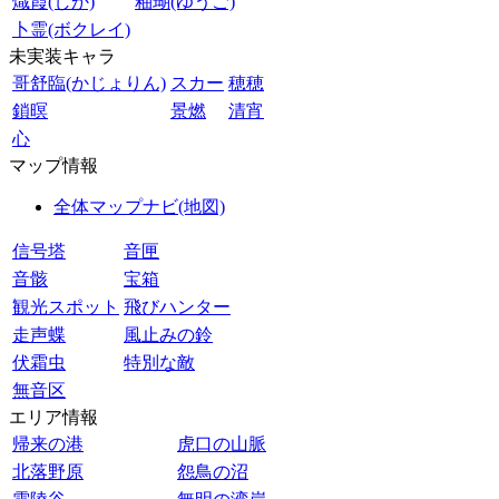
熾霞(しか)
釉瑚(ゆうご)
卜霊(ボクレイ)
未実装キャラ
哥舒臨(かじょりん)
スカー
穂穂
鎖暝
景燃
清宵
心
マップ情報
全体マップナビ(地図)
信号塔
音匣
音骸
宝箱
観光スポット
飛びハンター
走声蝶
風止みの鈴
伏霜虫
特別な敵
無音区
エリア情報
帰来の港
虎口の山脈
北落野原
怨鳥の沼