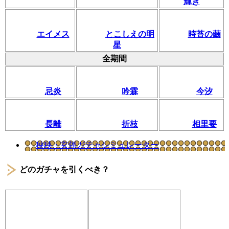
輝き
エイメス
とこしえの明
時苔の繭
星
全期間
忌炎
吟霖
今汐
長離
折枝
相里要
秧秧・玄翎ガチャシミュレーター
どのガチャを引くべき？