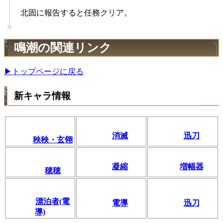
北固に報告すると任務クリア。
鳴潮の関連リンク
▶トップページに戻る
新キャラ情報
消滅
迅刀
秧秧・玄翎
凝縮
増幅器
穂穂
漂泊者(電
電導
迅刀
導)