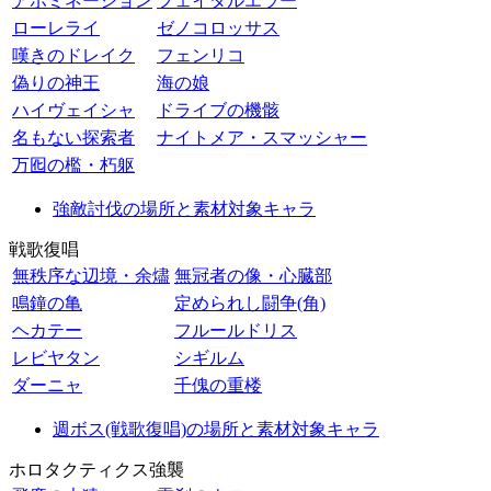
アボミネーション
フェイタルエラー
ローレライ
ゼノコロッサス
嘆きのドレイク
フェンリコ
偽りの神王
海の娘
ハイヴェイシャ
ドライブの機骸
名もない探索者
ナイトメア・スマッシャー
万囮の檻・朽躯
強敵討伐の場所と素材対象キャラ
戦歌復唱
無秩序な辺境・余燼
無冠者の像・心臓部
鳴鐘の亀
定められし闘争(角)
ヘカテー
フルールドリス
レビヤタン
シギルム
ダーニャ
千傀の重楼
週ボス(戦歌復唱)の場所と素材対象キャラ
ホロタクティクス強襲