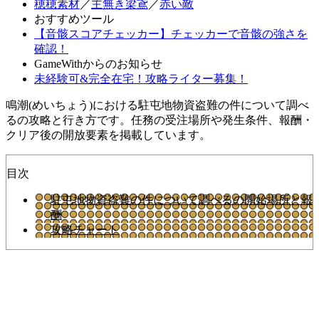
穂穂素材
／
主無き梁鳶
／
赤い敵
おすすめツール
【音骸スコアチェッカー】チェッカーで音骸の強さを
確認！
GameWithからのお知らせ
未経験可&完全在宅！攻略ライター募集！
鳴潮(めいちょう)における駐屯地物資盗難の件について調べ
るの攻略と行き方です。任務の受注場所や発生条件、報酬・
クリア後の開放要素を掲載しています。
目次
駐屯地物資盗難の件について調べるの開始場所と報
酬
攻略チャート