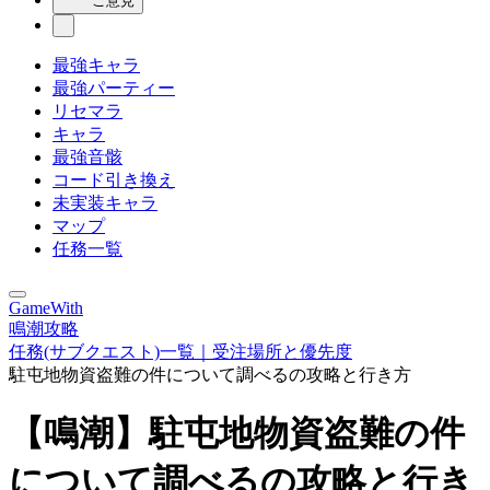
ご意見
最強キャラ
最強パーティー
リセマラ
キャラ
最強音骸
コード引き換え
未実装キャラ
マップ
任務一覧
GameWith
鳴潮攻略
任務(サブクエスト)一覧｜受注場所と優先度
駐屯地物資盗難の件について調べるの攻略と行き方
【鳴潮】駐屯地物資盗難の件
について調べるの攻略と行き