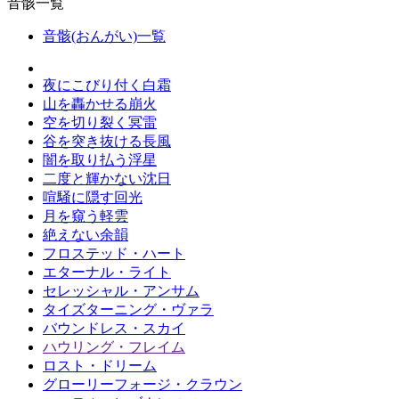
音骸一覧
音骸(おんがい)一覧
夜にこびり付く白霜
山を轟かせる崩火
空を切り裂く冥雷
谷を突き抜ける長風
闇を取り払う浮星
二度と輝かない沈日
喧騒に隠す回光
月を窺う軽雲
絶えない余韻
フロステッド・ハート
エターナル・ライト
セレッシャル・アンサム
タイズターニング・ヴァラ
バウンドレス・スカイ
ハウリング・フレイム
ロスト・ドリーム
グローリーフォージ・クラウン