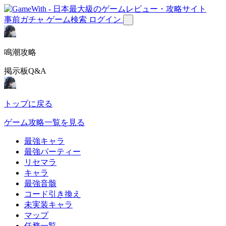
事前ガチャ
ゲーム検索
ログイン
鳴潮攻略
掲示板Q&A
トップに戻る
ゲーム攻略一覧を見る
最強キャラ
最強パーティー
リセマラ
キャラ
最強音骸
コード引き換え
未実装キャラ
マップ
任務一覧