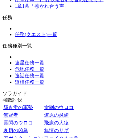
1章1幕「惹かれ合う声」
任務
任務(クエスト)一覧
任務種別一覧
連星任務一覧
危地任務一覧
逸話任務一覧
道標任務一覧
ソラガイド
強敵討伐
輝き蛍の軍勢
雷刹のウロコ
無冠者
燎原の炎騎
雲閃のウロコ
飛廉の大猿
哀切の凶鳥
無情のサギ