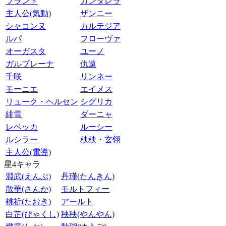
ブラント
カンタレラ
主人公(気動)
ザンニー
シャコンヌ
カルテジア
ルパ
フローヴァ
オーガスタ
ユーノ
ガルブレーナ
仇遠
千咲
リンネー
モーニエ
エイメス
リューク・ヘルセン
シグリカ
緋雪
ダーニャ
レベッカ
ルーシー
ルシラー
秧秧・玄翎
主人公(電導)
星4キャラ
淵武(えんぶ)
丹瑾(たんきん)
散華(さんか)
モルトフィー
桃祈(たおき)
アールト
白芷(びゃくし)
秧秧(やんやん)