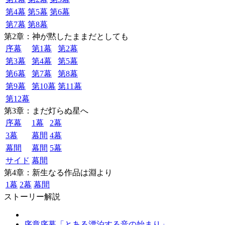
第4幕
第5幕
第6幕
第7幕
第8幕
第2章：神が黙したままだとしても
序幕
第1幕
第2幕
第3幕
第4幕
第5幕
第6幕
第7幕
第8幕
第9幕
第10幕
第11幕
第12幕
第3章：まだ灯らぬ星へ
序幕
1幕
2幕
3幕
幕間
4幕
幕間
幕間
5幕
サイド
幕間
第4章：新生なる作品は淵より
1幕
2幕
幕間
ストーリー解説
序章序幕「とある漂泊する音の始まり」