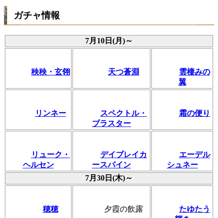
ガチャ情報
7月10日(月)～
秧秧・玄翎
天つ蒼淵
雲棲みの
翼
リンネー
スペクトル・
霜の便り
ブラスター
リューク・
デイブレイカ
エーデル
ヘルセン
ースパイン
シュネー
7月30日(木)～
穂穂
夕霞の飲露
たゆたう