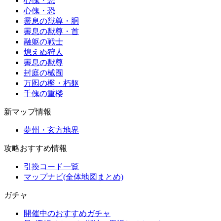
心傀・悲
心傀・恐
霽息の獣尊・胴
霽息の獣尊・首
融躯の戦士
熄えぬ狩人
霽息の獣尊
封庭の械囿
万囮の檻・朽躯
千傀の重楼
新マップ情報
夢州・玄方地界
攻略おすすめ情報
引換コード一覧
マップナビ(全体地図まとめ)
ガチャ
開催中のおすすめガチャ