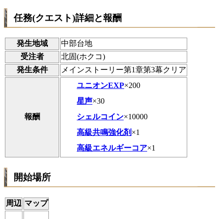
任務(クエスト)詳細と報酬
発生地域
中部台地
受注者
北固(ホクコ)
発生条件
メインストーリー第1章第3幕クリア
ユニオンEXP
×200
星声
×30
シェルコイン
×10000
報酬
高級共鳴強化剤
×1
高級エネルギーコア
×1
開始場所
周辺
マップ