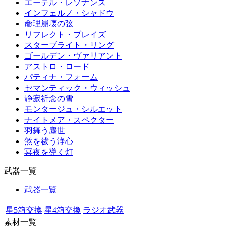
エーテル・レゾナンス
インフェルノ・シャドウ
命理崩壊の弦
リフレクト・ブレイズ
スターブライト・リング
ゴールデン・ヴァリアント
アストロ・ロード
パティナ・フォーム
セマンティック・ウィッシュ
静寂祈念の雪
モンタージュ・シルエット
ナイトメア・スペクター
羽舞う塵世
煞を祓う浄心
冥夜を導く灯
武器一覧
武器一覧
星5箱交換
星4箱交換
ラジオ武器
素材一覧