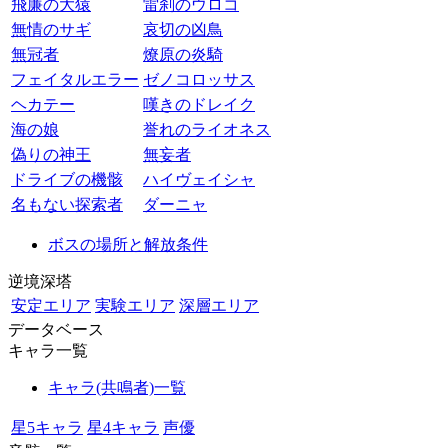
飛廉の大猿
雷刹のウロコ
無情のサギ
哀切の凶鳥
無冠者
燎原の炎騎
フェイタルエラー
ゼノコロッサス
ヘカテー
嘆きのドレイク
海の娘
誉れのライオネス
偽りの神王
無妄者
ドライブの機骸
ハイヴェイシャ
名もない探索者
ダーニャ
ボスの場所と解放条件
逆境深塔
安定エリア
実験エリア
深層エリア
データベース
キャラ一覧
キャラ(共鳴者)一覧
星5キャラ
星4キャラ
声優