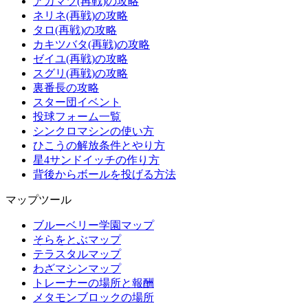
アカマツ(再戦)の攻略
ネリネ(再戦)の攻略
タロ(再戦)の攻略
カキツバタ(再戦)の攻略
ゼイユ(再戦)の攻略
スグリ(再戦)の攻略
裏番長の攻略
スター団イベント
投球フォーム一覧
シンクロマシンの使い方
ひこうの解放条件とやり方
星4サンドイッチの作り方
背後からボールを投げる方法
マップツール
ブルーベリー学園マップ
そらをとぶマップ
テラスタルマップ
わざマシンマップ
トレーナーの場所と報酬
メタモンブロックの場所