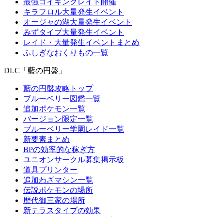
最強コイキングレイド開催
キラフロル大量発生イベント
オージャの湖大量発生イベント
みずタイプ大量発生イベント
レイド・大量発生イベントまとめ
ふしぎなおくりもの一覧
DLC「藍の円盤」
藍の円盤攻略トップ
ブルーベリー図鑑一覧
追加ポケモン一覧
バージョン限定一覧
ブルーベリー学園レイド一覧
新要素まとめ
BPの効率的な稼ぎ方
ユニオンサークル募集掲示板
道具プリンター
追加わざマシン一覧
伝説ポケモンの場所
歴代御三家の場所
新テラスタイプの効果