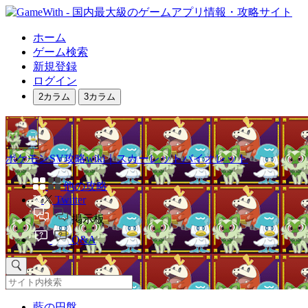
ホーム
ゲーム検索
新規登録
ログイン
2カラム
3カラム
ポケモンSV攻略wiki｜スカーレットバイオレット
他の攻略
Twitter
掲示板
Q&A
藍の円盤