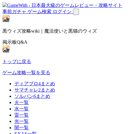
事前ガチャ
ゲーム検索
ログイン
黒ウィズ攻略wiki｜魔法使いと黒猫のウィズ
掲示板Q&A
トップに戻る
ゲーム攻略一覧を見る
ディアブロ4まとめ
サマチャレ2まとめ
ソルバン6まとめ
火一覧
水一覧
雷一覧
光一覧
闇一覧
EXAS一覧