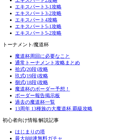
エキスパート2攻略
エキスパート3-1攻略
エキスパート3-2攻略
エキスパート4攻略
エキスパート5-1攻略
エキスパート5-2攻略
トーナメント/魔道杯
魔道杯周回に必要なこと
通常トーナメント攻略まとめ
拾式(20段)攻略
玖式(19段)攻略
捌式(18段)攻略
魔道杯のボーダー予想！
ボーダー報告掲示板
過去の魔道杯一覧
13周年 13種族の大魔道杯 覇級攻略
初心者向け情報/解説記事
はじまりの塔
最大888連無料ガチャ