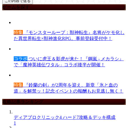
ゲームを探す
特集
『モンスターループ：獣神転生』名将がケモ化し
た異世界転生×獣神進化RPG。事前登録受付中！
コラボ
ついに虎王＆影虎が来た！『鋼嵐 - メカラシ』
で「魔神英雄伝ワタル」コラボ後半が開催！
特集
『鈴蘭の剣』が2周年を迎え、新章「氷と血の
道」を解禁ッ！記念イベントの報酬もお見逃し無く！
攻略記事ランキング
ディアブロクリニック4 ハード7攻略＆デッキ構成
1