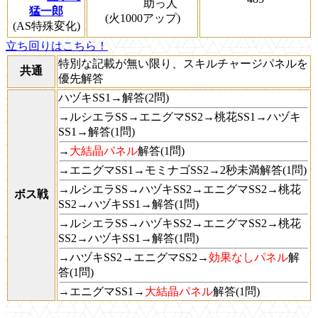
助っ人
猛一郎
(火1000アップ)
(AS特殊変化)
立ち回りはこちら！
特別な記載が無い限り、スキルチャージパネルを
共通
優先解答
ハヅキSS1→解答(2問)
→ルシエラSS→エニグマSS2→桃花SS1→ハヅキ
SS1→解答(1問)
→
大結晶パネル
解答(1問)
→エニグマSS1→モミナゴSS2→2秒未満解答(1問)
→ルシエラSS→ハヅキSS2→エニグマSS2→桃花
ボス戦
SS2→ハヅキSS1→解答(1問)
→ルシエラSS→ハヅキSS2→エニグマSS2→桃花
SS2→ハヅキSS1→解答(1問)
→ハヅキSS2→エニグマSS2→
効果なしパネル
解
答(1問)
→エニグマSS1→
大結晶パネル
解答(1問)