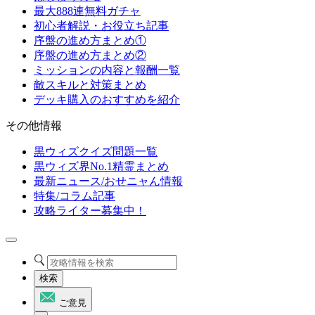
最大888連無料ガチャ
初心者解説・お役立ち記事
序盤の進め方まとめ①
序盤の進め方まとめ②
ミッションの内容と報酬一覧
敵スキルと対策まとめ
デッキ購入のおすすめを紹介
その他情報
黒ウィズクイズ問題一覧
黒ウィズ界No.1精霊まとめ
最新ニュース/おせニャん情報
特集/コラム記事
攻略ライター募集中！
検索
ご意見