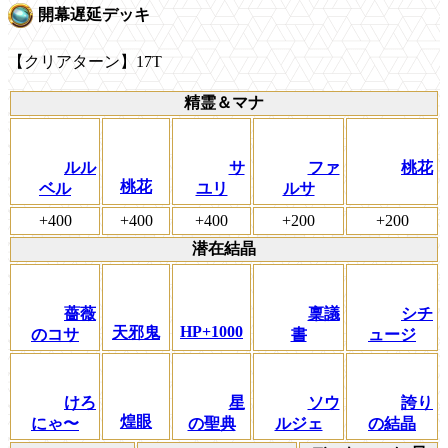
開幕遅延デッキ
【クリアターン】17T
精霊＆マナ
ルル
サ
ファ
桃花
桃花
ベル
ユリ
ルサ
+400
+400
+400
+200
+200
潜在結晶
薔薇
稟議
シチ
HP+1000
天邪鬼
のコサ
書
ュージ
けろ
星
ソウ
誇り
煌眼
にゃ〜
の聖典
ルジェ
の結晶