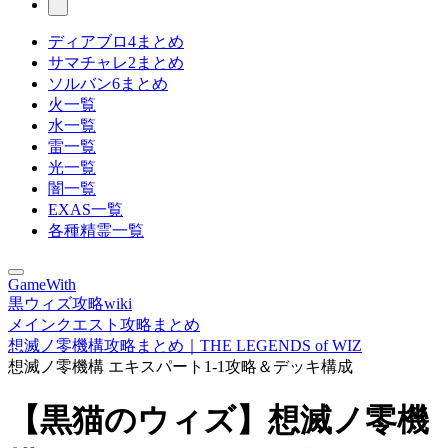
ディアブロ4まとめ
サマチャレ2まとめ
ソルバン6まとめ
火一覧
水一覧
雷一覧
光一覧
闇一覧
EXAS一覧
各種精霊一覧
GameWith
黒ウィズ攻略wiki
メインクエスト攻略まとめ
想滅ノ零機構攻略まとめ｜THE LEGENDS of WIZ
想滅ノ零機構 エキスパート1-1攻略＆デッキ構成
【黒猫のウィズ】想滅ノ零機