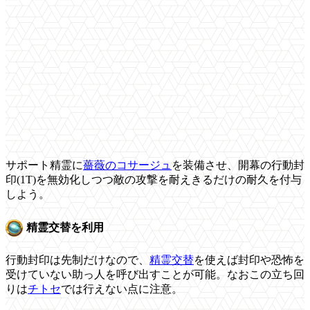
サポート精霊に
薔薇のコサージュ
を装備させ、開幕の行動封
印(1T)を無効化しつつ敵の攻撃を耐えきるだけの耐久を付与
しよう。
精霊交替を利用
行動封印は先制だけなので、
精霊交替
を使えば封印や恐怖を
受けていない助っ人を呼び出すことが可能。なおこの立ち回
りは
チトセ
では行えない点に注意。