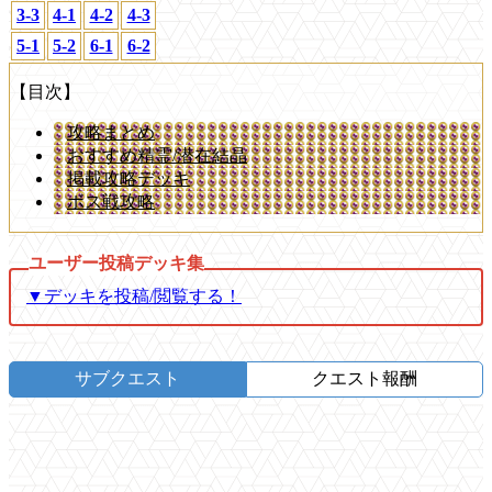
3-3
4-1
4-2
4-3
5-1
5-2
6-1
6-2
【目次】
攻略まとめ
おすすめ精霊/潜在結晶
掲載攻略デッキ
ボス戦攻略
▼デッキを投稿/閲覧する！
サブクエスト
クエスト報酬