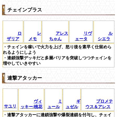
チェインプラス
ロ
レ
アレス
リヴ
ル
ザリア
メモ
ちゃん
ェータ
シエラ
・チェインを稼いで火力を上げ、怒り後を素早く仕留めら
れるようにしよう
・連鎖強撃デッキだと多層バリアを突破しつつチェインを
増やしていきやすい
連撃アタッカー
ヴィ
ミ
ギ
プロメテ
サユリ
ッキー/桃花
ュール
ュゼル
ウス＆アレス
・連撃アタッカーに連鎖強撃や爆裂連鎖を付与し、チェイ