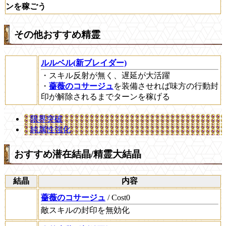
ンを稼ごう
その他おすすめ精霊
ルルベル(新ブレイダー)
・スキル反射が無く、遅延が大活躍
・
薔薇のコサージュ
を装備させれば味方の行動封
印が解除されるまでターンを稼げる
限界突破
純属性強化
おすすめ潜在結晶/精霊大結晶
結晶
内容
薔薇のコサージュ
/ Cost0
敵スキルの封印を無効化