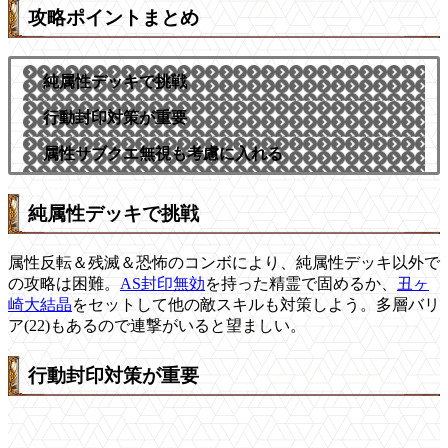
攻略ポイントまとめ
純属性デッキで挑戦
行動封印対策が重要
属性サブクエ無視も考慮に入れる
純属性デッキで挑戦
属性反転＆残滅＆恐怖のコンボにより、純属性デッキ以外で
の攻略は困難。
AS封印無効
を持った精霊で固めるか、
丑ヶ
崎大結晶
をセットして他の敵スキルも対策しよう。多層バリ
ア(22)もあるので連撃がいると望ましい。
行動封印対策が重要