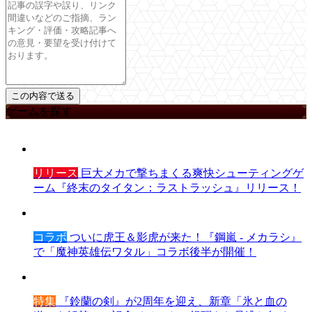
ゲームを探す
リリース
巨大メカで撃ちまくる爽快シューティングゲ
ーム『終末のタイタン：ラストラッシュ』リリース！
コラボ
ついに虎王＆影虎が来た！『鋼嵐 - メカラシ』
で「魔神英雄伝ワタル」コラボ後半が開催！
特集
『鈴蘭の剣』が2周年を迎え、新章「氷と血の