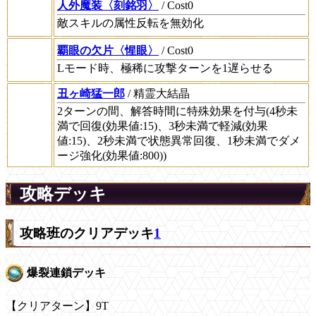
人外魔装〈刻銘羽〉
/ Cost0
敵スキルの属性反転を無効化
覇眼の欠片〈惺眼〉
/ Cost0
Lモード時、極稀に攻撃ターンを1遅らせる
丑ヶ崎猛一郎
/ 精霊大結晶
2ターンの間、解答時間に特殊効果を付与(4秒未
満で回復(効果値:15)、3秒未満で軽減(効果
値:15)、2秒未満で状態異常回復、1秒未満でダメ
ージ強化(効果値:800))
攻略デッキ
攻略班のクリアデッキ
1
爆裂連鎖デッキ
【クリアターン】9T