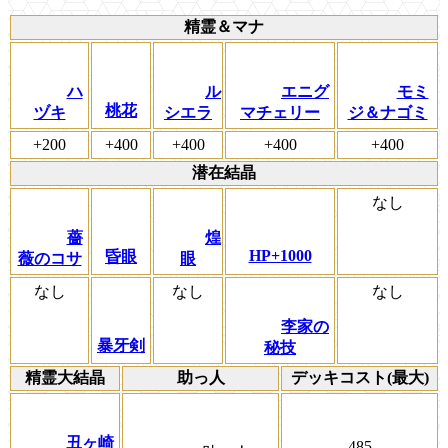
精霊＆マナ
ハ
ル
エニグ
モミ
桃花
ヅキ
シエラ
マチェリー
ジ＆ナゴミ
+200
+400
+400
+400
+400
潜在結晶
なし
薔
煌
HP+1000
昏眼
薇のコサ
眼
なし
なし
なし
李家の
暴牙剣
秘技
精霊大結晶
助っ人
デッキコスト(最大)
丑ヶ崎
485