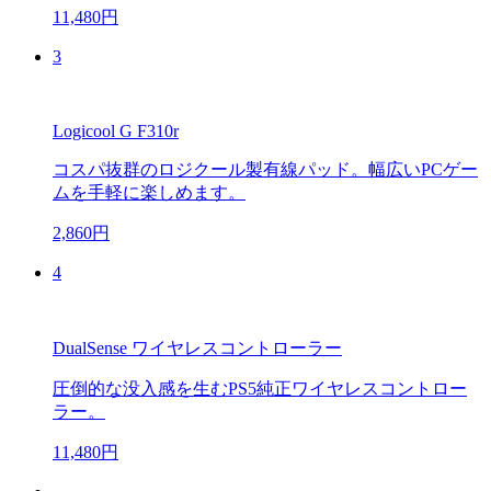
11,480円
3
Logicool G F310r
コスパ抜群のロジクール製有線パッド。幅広いPCゲー
ムを手軽に楽しめます。
2,860円
4
DualSense ワイヤレスコントローラー
圧倒的な没入感を生むPS5純正ワイヤレスコントロー
ラー。
11,480円