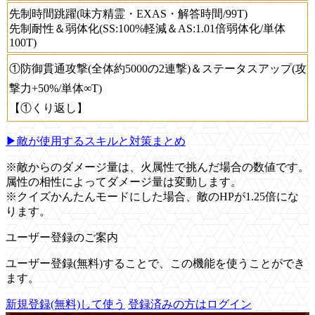
先制時間跳躍(味方精霊・EXAS・解答時間/99T)
先制耐性＆弱体化(SS:100%軽減＆AS:1.01倍弱体化/単体
100T)
①防御貫通攻撃(全体約5000の2連撃)＆ステータスアップ(攻
撃力+50%/単体∞T)
【①くり返し】
▶敵が使用するスキルと対策まとめ
※敵からのダメージ量は、火属性で挑んだ場合の数値です。
属性の相性によってダメージ量は変動します。
※クイズかんたんモードにした場合、敵のHPが1.25倍にな
ります。
ユーザー登録のご案内
ユーザー登録(無料)することで、この機能を使うことができ
ます。
新規登録(無料)して使う
登録済みの方はログイン