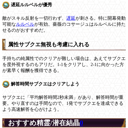
遅延ルルベルが優秀
敵がスキル反射を一切行わず、
遅延
が刺さる。特に開幕発動
可能な
ルルベル
が有効。薔薇のコサージュはルルベルに持た
せるのがおすすめだ。
属性サブクエ無視も考慮に入れる
手持ちの純属性でのクリアが難しい場合は、あえてサブクエ
を度外視するのもアリだ。1-1をクリアし、2-1に向かった方
が素早く報酬を獲得できる。
解答時間サブクエはクリアしよう
サブクエに「平均解答時間2秒未満」があり、解答時間が重
要。やり直すのは手間なので、1発でサブクエを達成できる
よう高速解答を心がけよう。
おすすめ精霊/潜在結晶
0