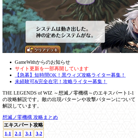
GameWithからのお知らせ
サイト更新を一部再開しています
【急募】短時間OK！黒ウィズ攻略ライター募集！
未経験可&完全在宅！攻略ライター募集！
THE LEGENDS of WIZ ～想滅ノ零機構～のエキスパート1-1
の攻略解説です。敵の出現パターンや攻撃パターンについて
解説しています。
想滅ノ零機構 攻略まとめ
エキスパート攻略
1-1
2-1
3-1
3-2