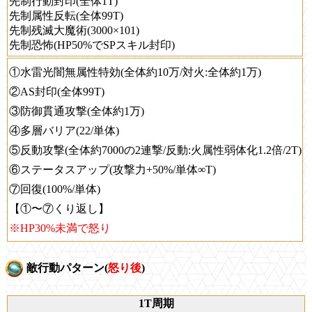
先制行動封印(全体1T)
先制属性反転(全体99T)
先制残滅大魔術(3000×101)
先制恐怖(HP50%でSPスキル封印)
①水雷光闇無属性特効(全体約10万/対火:全体約1万)
②AS封印(全体99T)
③防御貫通攻撃(全体約1万)
④多層バリア(22/単体)
⑤反動攻撃(全体約7000の2連撃/反動:火属性弱体化1.2倍/2T)
⑥ステータスアップ(攻撃力+50%/単体∞T)
⑦回復(100%/単体)
【①〜⑦くり返し】
※HP30%未満で怒り
敵行動パターン(
怒り後
)
1T周期