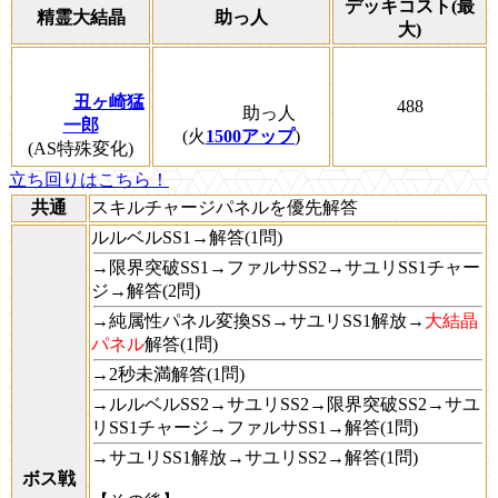
デッキコスト(最
精霊大結晶
助っ人
大)
丑ヶ崎猛
488
助っ人
一郎
(火
1500アップ
)
(AS特殊変化)
立ち回りはこちら！
共通
スキルチャージパネルを優先解答
ルルベルSS1→解答(1問)
→限界突破SS1→ファルサSS2→サユリSS1チャー
ジ→解答(2問)
→純属性パネル変換SS→サユリSS1解放→
大結晶
パネル
解答(1問)
→2秒未満解答(1問)
→ルルベルSS2→サユリSS2→限界突破SS2→サユ
リSS1チャージ→ファルサSS1→解答(1問)
→サユリSS1解放→サユリSS2→解答(1問)
ボス戦