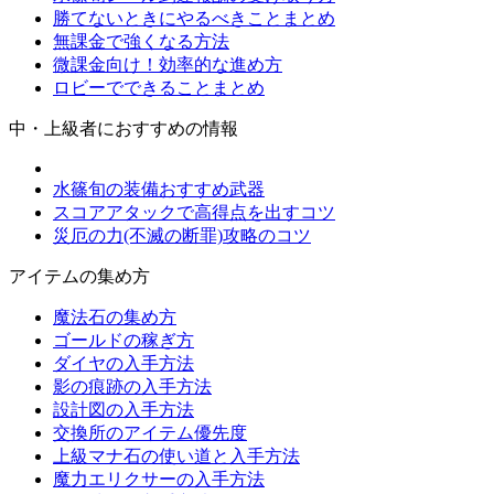
勝てないときにやるべきことまとめ
無課金で強くなる方法
微課金向け！効率的な進め方
ロビーでできることまとめ
中・上級者におすすめの情報
水篠旬の装備おすすめ武器
スコアアタックで高得点を出すコツ
災厄の力(不滅の断罪)攻略のコツ
アイテムの集め方
魔法石の集め方
ゴールドの稼ぎ方
ダイヤの入手方法
影の痕跡の入手方法
設計図の入手方法
交換所のアイテム優先度
上級マナ石の使い道と入手方法
魔力エリクサーの入手方法