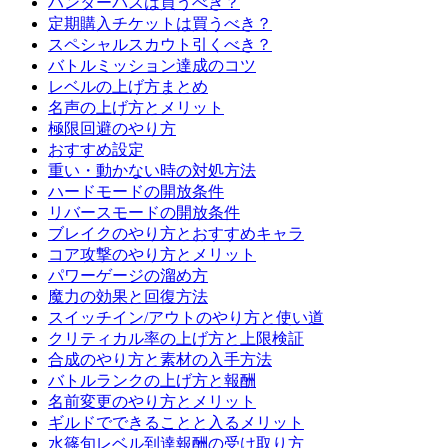
ハンターパスは買うべき？
定期購入チケットは買うべき？
スペシャルスカウト引くべき？
バトルミッション達成のコツ
レベルの上げ方まとめ
名声の上げ方とメリット
極限回避のやり方
おすすめ設定
重い・動かない時の対処方法
ハードモードの開放条件
リバースモードの開放条件
ブレイクのやり方とおすすめキャラ
コア攻撃のやり方とメリット
パワーゲージの溜め方
魔力の効果と回復方法
スイッチイン/アウトのやり方と使い道
クリティカル率の上げ方と上限検証
合成のやり方と素材の入手方法
バトルランクの上げ方と報酬
名前変更のやり方とメリット
ギルドでできることと入るメリット
水篠旬レベル到達報酬の受け取り方