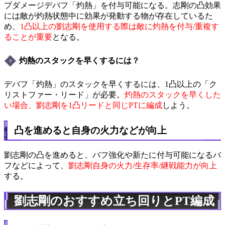
プダメージデバフ「灼熱」を付与可能になる。志剛の凸効果
には敵が灼熱状態中に効果が発動する物が存在しているた
め、
1凸以上の劉志剛を使用する際は敵に灼熱を付与/重複す
ることが重要
となる。
灼熱のスタックを早くするには？
デバフ「灼熱」のスタックを早くするには、1凸以上の「ク
リストファー・リード」が必要。
灼熱のスタックを早くした
い場合、劉志剛を1凸リードと同じPTに編成
しよう。
凸を進めると自身の火力などが向上
劉志剛の凸を進めると、バフ強化や新たに付与可能になるバ
フなどによって、
劉志剛自身の火力/生存率/継戦能力が向上
する。
劉志剛のおすすめ立ち回りとPT編成