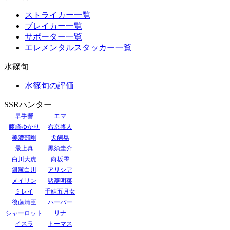
ストライカー一覧
ブレイカー一覧
サポーター一覧
エレメンタルスタッカー一覧
水篠旬
水篠旬の評価
SSRハンター
早手響
エマ
藤崎ゆかり
右京将人
美濃部剛
犬飼晃
最上真
黒須圭介
白川大虎
向坂雫
銀鬣白川
アリシア
メイリン
諸菱明菜
ミレイ
千結五月女
後藤清臣
ハーパー
シャーロット
リナ
イスラ
トーマス