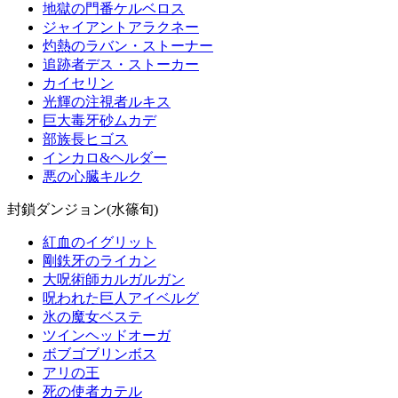
地獄の門番ケルベロス
ジャイアントアラクネー
灼熱のラバン・ストーナー
追跡者デス・ストーカー
カイセリン
光輝の注視者ルキス
巨大毒牙砂ムカデ
部族長ヒゴス
インカロ&ヘルダー
悪の心臓キルク
封鎖ダンジョン(水篠旬)
紅血のイグリット
剛鉄牙のライカン
大呪術師カルガルガン
呪われた巨人アイベルグ
氷の魔女ベステ
ツインヘッドオーガ
ボブゴブリンボス
アリの王
死の使者カテル