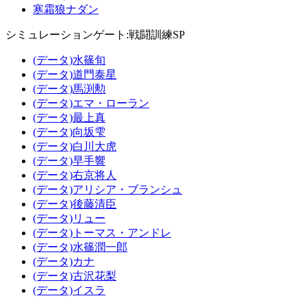
寒霜狼ナダン
シミュレーションゲート:戦闘訓練SP
(データ)水篠旬
(データ)道門泰星
(データ)馬渕勲
(データ)エマ・ローラン
(データ)最上真
(データ)向坂雫
(データ)白川大虎
(データ)早手響
(データ)右京将人
(データ)アリシア・ブランシュ
(データ)後藤清臣
(データ)リュー
(データ)トーマス・アンドレ
(データ)水篠潤一郎
(データ)カナ
(データ)古沢花梨
(データ)イスラ