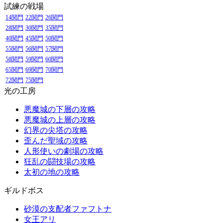
試練の戦場
14関門
22関門
26関門
28関門
30関門
35関門
40関門
45関門
50関門
55関門
56関門
57関門
58関門
59関門
60関門
65関門
69関門
70関門
72関門
75関門
光の工房
悪魔城の下層の攻略
悪魔城の上層の攻略
幻界の尖塔の攻略
歪んだ聖域の攻略
人形使いの劇場の攻略
狂乱の闘技場の攻略
太初の地の攻略
ギルドボス
砂漠の支配者ファフトナ
女王アリ