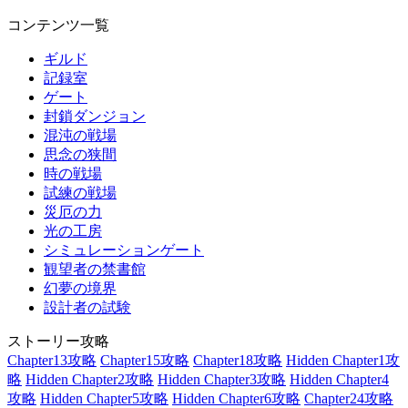
コンテンツ一覧
ギルド
記録室
ゲート
封鎖ダンジョン
混沌の戦場
思念の狭間
時の戦場
試練の戦場
災厄の力
光の工房
シミュレーションゲート
観望者の禁書館
幻夢の境界
設計者の試験
ストーリー攻略
Chapter13攻略
Chapter15攻略
Chapter18攻略
Hidden Chapter1攻
略
Hidden Chapter2攻略
Hidden Chapter3攻略
Hidden Chapter4
攻略
Hidden Chapter5攻略
Hidden Chapter6攻略
Chapter24攻略