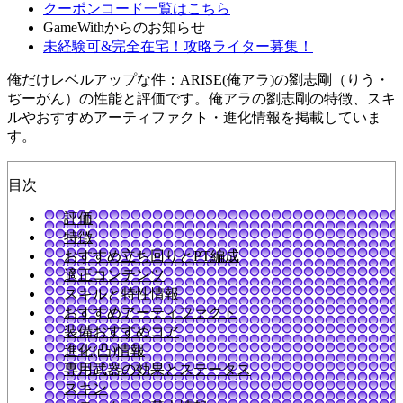
クーポンコード一覧はこちら
GameWithからのお知らせ
未経験可&完全在宅！攻略ライター募集！
俺だけレベルアップな件：ARISE(俺アラ)の劉志剛（りう・
ぢーがん）の性能と評価です。俺アラの劉志剛の特徴、スキ
ルやおすすめアーティファクト・進化情報を掲載していま
す。
目次
評価
特徴
おすすめ立ち回りとPT編成
適正コンテンツ
スキルと特性情報
おすすめアーティファクト
装備おすすめコア
進化(凸)情報
専用武器の効果とステータス
スキン