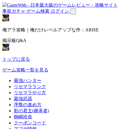
事前ガチャ
ゲーム検索
ログイン
俺アラ攻略｜俺だけレベルアップな件：ARISE
掲示板Q&A
トップに戻る
ゲーム攻略一覧を見る
最強ハンター
リセマラランク
リセマラやり方
最強武器
序盤の進め方
影の君主(継承者)
桐嶋玲奈
クーポンコード
アプデ情報