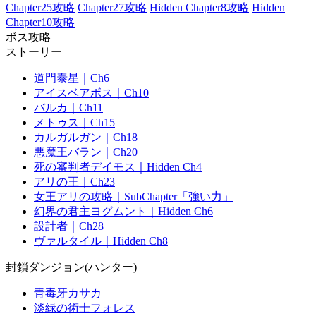
Chapter25攻略
Chapter27攻略
Hidden Chapter8攻略
Hidden
Chapter10攻略
ボス攻略
ストーリー
道門泰星｜Ch6
アイスベアボス｜Ch10
バルカ｜Ch11
メトゥス｜Ch15
カルガルガン｜Ch18
悪魔王バラン｜Ch20
死の審判者デイモス｜Hidden Ch4
アリの王｜Ch23
女王アリの攻略｜SubChapter「強い力」
幻界の君主ヨグムント｜Hidden Ch6
設計者｜Ch28
ヴァルタイル｜Hidden Ch8
封鎖ダンジョン(ハンター)
青毒牙カサカ
淡緑の術士フォレス