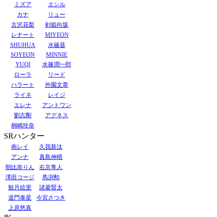
ミズア
エシル
カナ
リュー
古沢花梨
剣姫向坂
レナート
MIYEON
SHUHUA
水篠葵
SOYEON
MINNIE
YUQI
水篠潤一郎
ローラ
リード
ハラート
外園文章
ライネ
レイジ
エレナ
アントワン
劉志剛
アグネス
桐嶋玲奈
SRハンター
南レイ
久我新汰
アンナ
真島伸晴
朝比奈りん
右京隼人
澤田コージ
馬渕勲
観月絵里
諸菱賢太
道門泰星
今宮さつき
上原悠真