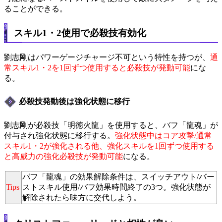
ることができる。
スキル1・2使用で必殺技有効化
劉志剛はパワーゲージチャージ不可という特性を持つが、
通
常スキル1・2を1回ずつ使用すると必殺技が発動可能
にな
る。
必殺技発動後は強化状態に移行
劉志剛が必殺技「明徳火龍」を使用すると、バフ「龍魂」が
付与され強化状態に移行する。
強化状態中はコア攻撃/通常
スキル1・2が強化される他、強化スキルを1回ずつ使用する
と高威力の強化必殺技が発動可能
になる。
バフ「龍魂」の効果解除条件は、スイッチアウト/バー
Tips
ストスキル使用/バフ効果時間終了の3つ。強化状態が
解除されたら味方に交代しよう。