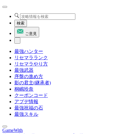
検索
ご意見
最強ハンター
リセマラランク
リセマラやり方
最強武器
序盤の進め方
影の君主(継承者)
桐嶋玲奈
クーポンコード
アプデ情報
最強祝福の石
最強スキル
GameWith