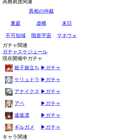
高難易度関連
異相の仲裁
裏庭
虚構
末日
不可知域
階差宇宙
マネウォ
ガチャ関連
ガチャスケジュール
現在開催中ガチャ
姫子旅立ち
▶ガチャ
ケリュドラ
▶ガチャ
アナイクス
▶ガチャ
アベ
▶ガチャ
遠坂凛
▶ガチャ
ギルガメ
▶ガチャ
キャラ関連