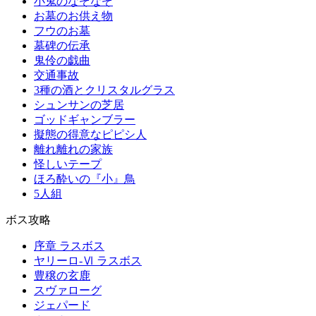
小鬼のなぞなぞ
お墓のお供え物
フウのお墓
墓碑の伝承
鬼伶の戯曲
交通事故
3種の酒とクリスタルグラス
シュンサンの芝居
ゴッドギャンブラー
擬態の得意なピピシ人
離れ離れの家族
怪しいテープ
ほろ酔いの『小』鳥
5人組
ボス攻略
序章 ラスボス
ヤリーロ-Ⅵ ラスボス
豊穣の玄鹿
スヴァローグ
ジェパード