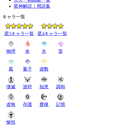
ボス・精鋭敵一覧
星神解説｜用語集
キャラ一覧
星5キャラ一覧
星4キャラ一覧
物理
炎
氷
雷
風
量子
虚数
壊滅
巡狩
知恵
調和
虚無
存護
豊穣
記憶
愉悦