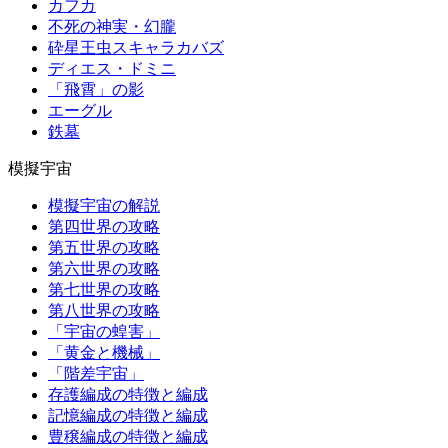
カフカ
不死の神実・幻朧
砕星王虫スキャラカバズ
ディエス・ドミニ
「飛霄」の影
エーグル
鉄墓
模擬宇宙
模擬宇宙の解説
第四世界の攻略
第五世界の攻略
第六世界の攻略
第七世界の攻略
第八世界の攻略
「宇宙の蝗害」
「黄金と機械」
「階差宇宙」
存護編成の特徴と編成
記憶編成の特徴と編成
豊穣編成の特徴と編成