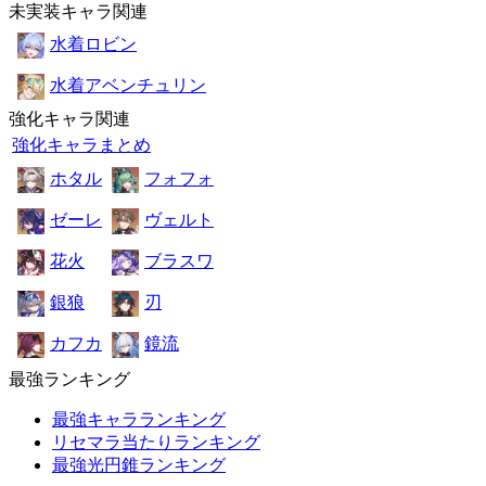
未実装キャラ関連
水着ロビン
水着アベンチュリン
強化キャラ関連
強化キャラまとめ
ホタル
フォフォ
ゼーレ
ヴェルト
花火
ブラスワ
銀狼
刃
カフカ
鏡流
最強ランキング
最強キャラランキング
リセマラ当たりランキング
最強光円錐ランキング