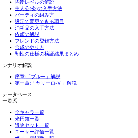
均衡レベルの解説
主人公(炎)の入手方法
パーティの組み方
設定で変更できる項目
消耗品の入手方法
依頼の解説
フレンドの登録方法
合成のやり方
靭性の仕様の検証結果まとめ
シナリオ解説
序章:「ブルー」解説
第一章:「ヤリーロ-Ⅵ」解説
データベース
一覧系
全キャラ一覧
光円錐一覧
遺物セット一覧
ユーザー評価一覧