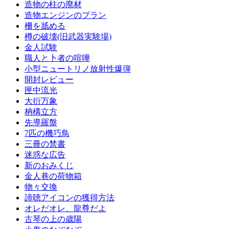
造物の柱の廃材
造物エンジンのプラン
柵を舐める
樽の破壊(旧武器実験場)
金人試験
職人と卜者の喧嘩
小型ニュートリノ放射性爆弾
開封レビュー
匣中流光
大衍万象
枘構立方
先導羅盤
7匹の機巧鳥
三冊の禁書
迷惑な広告
新のおみくじ
金人巷の荷物箱
物々交換
諦聴アイコンの獲得方法
オレだオレ、龍尊だよ
古琴の上の歳陽