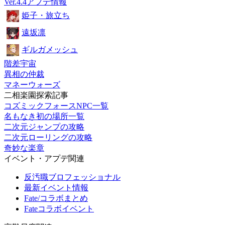
Ver.4.4アプデ情報
姫子・旅立ち
遠坂凛
ギルガメッシュ
階差宇宙
異相の仲裁
マネーウォーズ
二相楽園探索記事
コズミックフォースNPC一覧
名もなき初の場所一覧
二次元ジャンプの攻略
二次元ローリングの攻略
奇妙な楽章
イベント・アプデ関連
反汚職ブロフェッショナル
最新イベント情報
Fate/コラボまとめ
Fateコラボイベント