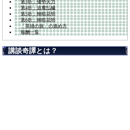
第3折：優勢火力
第4折：追魔払穢
第5折：柳暗花明
第6折：柳暗花明
「英雄の旅」の進め方
報酬一覧
講談奇譚とは？