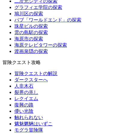
二次元シティの探索
グラフィエ学院の探索
鳩川区の探索
パブ「ワールドエンド」の探索
珠星ビルの探索
雲の島駅の探索
海原市の探索
海原テレビタワーの探索
渡画泉隠の探索
冒険クエスト攻略
冒険クエストの解説
ダークスターへ
人非木石
裂界の兆し
レクイエム
復興の路
儚い光陰
触れられない
魑魅魍魎はいずこ
モグラ冒険隊