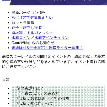
最新バージョン情報
Ver.4.4アプデ情報まとめ
新キャラ情報
姫子・旅立ち実装！
遠坂凛
／
ギルガメッシュ
水着ロビン
／
水着アベンチュリン
GameWithからのお知らせ
未経験可&完全在宅！攻略ライター募集！
崩壊スターレイルの期間限定イベントの「講談奇譚」の基本
的な進め方や報酬などをまとめています。イベント進行の際
にお役立てください。
目次
講談奇譚とは？
「今古の伝説」の進め方
第1折：窮寇は追うべき の攻略
第2折：死に向かって