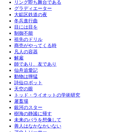
リング即ち舞台である
グラディエーター
大鉱区鉄道の夜
冬兵進行曲
目には目を
制御不能
祖先のドリル
商売がやってくる時
凡人の容器
解雇
師であり、友であり
仙舟追愛記
動物は獰猛
詩仙ロボット
天空の眼
トッド・ライオットの学術研究
屠畜場
銀河のスター
樹海の静謐に帰す
未来のバラを想像して
善人はなかなかいない