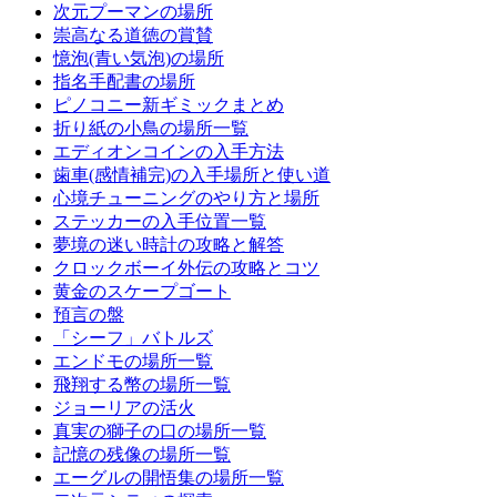
次元プーマンの場所
崇高なる道徳の賞賛
憶泡(青い気泡)の場所
指名手配書の場所
ピノコニー新ギミックまとめ
折り紙の小鳥の場所一覧
エディオンコインの入手方法
歯車(感情補完)の入手場所と使い道
心境チューニングのやり方と場所
ステッカーの入手位置一覧
夢境の迷い時計の攻略と解答
クロックボーイ外伝の攻略とコツ
黄金のスケープゴート
預言の盤
「シーフ」バトルズ
エンドモの場所一覧
飛翔する幣の場所一覧
ジョーリアの活火
真実の獅子の口の場所一覧
記憶の残像の場所一覧
エーグルの開悟集の場所一覧