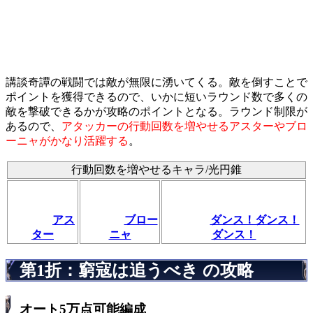
講談奇譚の戦闘では敵が無限に湧いてくる。敵を倒すことで
ポイントを獲得できるので、いかに短いラウンド数で多くの
敵を撃破できるかが攻略のポイントとなる。ラウンド制限が
あるので、
アタッカーの行動回数を増やせるアスターやブロ
ーニャがかなり活躍する
。
行動回数を増やせるキャラ/光円錐
アス
ブロー
ダンス！ダンス！
ター
ニャ
ダンス！
第1折：窮寇は追うべき の攻略
オート5万点可能編成