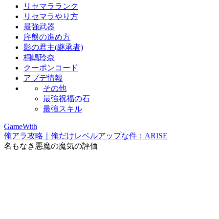
リセマラランク
リセマラやり方
最強武器
序盤の進め方
影の君主(継承者)
桐嶋玲奈
クーポンコード
アプデ情報
その他
最強祝福の石
最強スキル
GameWith
俺アラ攻略｜俺だけレベルアップな件：ARISE
名もなき悪魔の魔気の評価