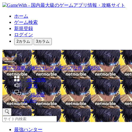
ホーム
ゲーム検索
新規登録
ログイン
2カラム
3カラム
俺アラ攻略｜俺だけレベルアップな件：ARISE
他の攻略
速報
掲示板
Twitter
最強ハンター