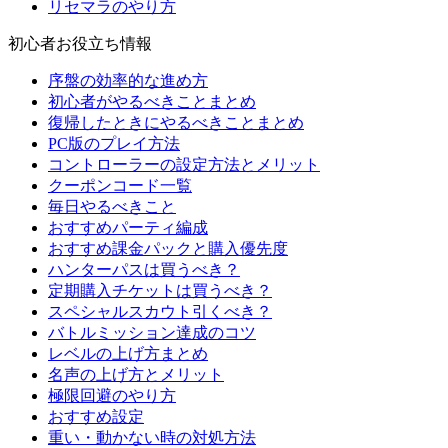
リセマラのやり方
初心者お役立ち情報
序盤の効率的な進め方
初心者がやるべきことまとめ
復帰したときにやるべきことまとめ
PC版のプレイ方法
コントローラーの設定方法とメリット
クーポンコード一覧
毎日やるべきこと
おすすめパーティ編成
おすすめ課金パックと購入優先度
ハンターパスは買うべき？
定期購入チケットは買うべき？
スペシャルスカウト引くべき？
バトルミッション達成のコツ
レベルの上げ方まとめ
名声の上げ方とメリット
極限回避のやり方
おすすめ設定
重い・動かない時の対処方法