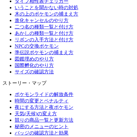
タイプ相性表チェッカー
いうことを聞かない時の対処
木の上のポケモンの捕まえ方
進化キャンセルのやり方
二つ名の種類一覧と付け方
あかしの種類一覧と付け方
リボンの入手方法と付け方
NPCの交換ポケモン
準伝説ポケモンの捕まえ方
図鑑埋めのやり方
国際孵化のやり方
サイズの確認方法
ストーリー・マップ
ポケモンライドの解放条件
時間の変更とペナルティ
夜にする方法と夜ポケモン
天気(天候)の変え方
競りの商品一覧と更新方法
秘密のメニューのヒント
バッジの確認方法と効果