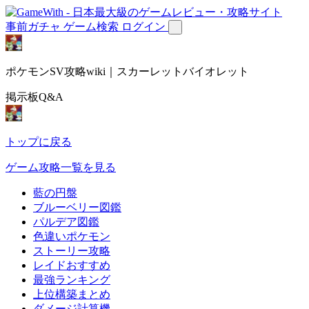
事前ガチャ
ゲーム検索
ログイン
ポケモンSV攻略wiki｜スカーレットバイオレット
掲示板Q&A
トップに戻る
ゲーム攻略一覧を見る
藍の円盤
ブルーベリー図鑑
パルデア図鑑
色違いポケモン
ストーリー攻略
レイドおすすめ
最強ランキング
上位構築まとめ
ダメージ計算機