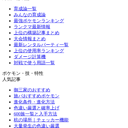
育成論一覧
みんなの育成論
最強ポケモンランキング
ランクマ最新情報
上位の構築記事まとめ
大会情報まとめ
最新レンタルパーティ一覧
上位の使用率ランキング
ダメージ計算機
対戦で使う用語一覧
ポケモン・技・特性
人気記事
御三家のおすすめ
旅パおすすめポケモン
進化条件・進化方法
色違い厳選と確率上げ
600族一覧と入手方法
杭の場所｜チェッカー機能
大量発生の色違い厳選