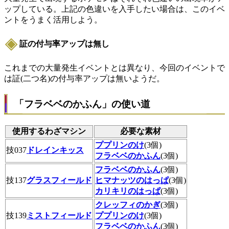
ップしている。上記の色違いを入手したい場合は、このイベ
ントをうまく活用しよう。
証の付与率アップは無し
これまでの大量発生イベントとは異なり、今回のイベントで
は証(二つ名)の付与率アップは無いようだ。
「フラベベのかふん」の使い道
使用するわざマシン
必要な素材
ププリンのけ
(3個)
技037
ドレインキッス
フラベベのかふん
(3個)
フラベベのかふん
(3個)
技137
グラスフィールド
ヒマナッツのはっぱ
(3個)
カリキリのはっぱ
(3個)
クレッフィのかぎ
(3個)
技139
ミストフィールド
ププリンのけ
(3個)
フラベベのかふん
(3個)