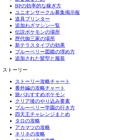
BPの効率的な稼ぎ方
ユニオンサークル募集掲示板
道具プリンター
追加わざマシン一覧
伝説ポケモンの場所
歴代御三家の場所
新テラスタイプの効果
ブルーベリー図鑑の埋め方
追加された髪型と服装
ストーリー
ストーリー攻略チャート
番外編の攻略チャート
旅パおすすめポケモン
クリア後のやり込み要素
ブルーベリー学園の行き方
四天王チャレンジまとめ
タロの攻略
アカマツの攻略
ネリネの攻略