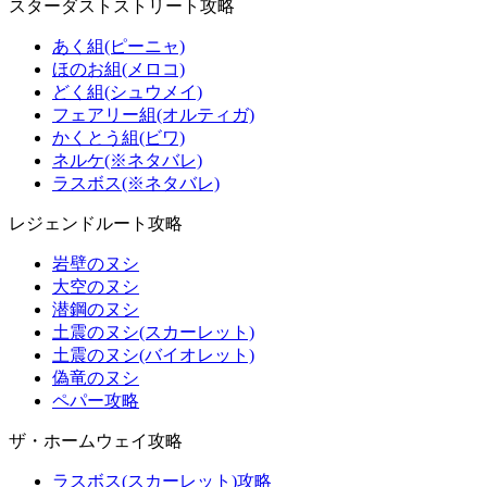
スターダストストリート攻略
あく組(ピーニャ)
ほのお組(メロコ)
どく組(シュウメイ)
フェアリー組(オルティガ)
かくとう組(ビワ)
ネルケ(※ネタバレ)
ラスボス(※ネタバレ)
レジェンドルート攻略
岩壁のヌシ
大空のヌシ
潜鋼のヌシ
土震のヌシ(スカーレット)
土震のヌシ(バイオレット)
偽竜のヌシ
ペパー攻略
ザ・ホームウェイ攻略
ラスボス(スカーレット)攻略