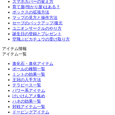
スマホカバーの変え方
育て屋(預かり屋)はある？
ボックスの拡張方法
マップの見方と操作方法
セーブのバックアップ/復元
ユニオンサークルのやり方
誕生日の登録とプレゼント
空飛ぶピカチュウの受け取り方
アイテム情報
アイテム一覧
進化石・進化アイテム
ボールの種類一覧
ミントの効果一覧
王冠の入手方法
テラピース一覧
パワー系アイテム
けいけんアメ集め
ハネの効果一覧
対戦アイテム一覧
ドーピングアイテム