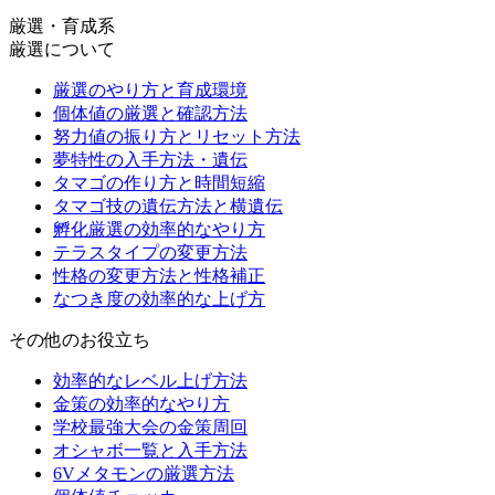
厳選・育成系
厳選について
厳選のやり方と育成環境
個体値の厳選と確認方法
努力値の振り方とリセット方法
夢特性の入手方法・遺伝
タマゴの作り方と時間短縮
タマゴ技の遺伝方法と横遺伝
孵化厳選の効率的なやり方
テラスタイプの変更方法
性格の変更方法と性格補正
なつき度の効率的な上げ方
その他のお役立ち
効率的なレベル上げ方法
金策の効率的なやり方
学校最強大会の金策周回
オシャボ一覧と入手方法
6Vメタモンの厳選方法