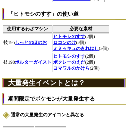
「ヒトモシのすす」の使い道
使用するわざマシン
必要な素材
ヒトモシのすす
(2個)
技195
しっとのほのお
ロコンのけ
(2個)
ミミッキュのきれはし
(2個)
ヒトモシのすす
(2個)
技198
ポルターガイスト
ボクレーのえだ
(2個)
ヨマワルのかけら
(2個)
大量発生イベントとは？
期間限定でポケモンが大量発生する
通常の大量発生のアイコンと異なる