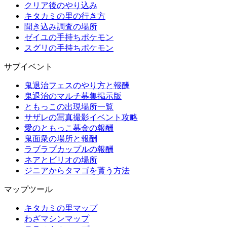
クリア後のやり込み
キタカミの里の行き方
聞き込み調査の場所
ゼイユの手持ちポケモン
スグリの手持ちポケモン
サブイベント
鬼退治フェスのやり方と報酬
鬼退治のマルチ募集掲示版
ともっこの出現場所一覧
サザレの写真撮影イベント攻略
愛のともっこ募金の報酬
鬼面衆の場所と報酬
ラブラブカップルの報酬
ネアとビリオの場所
ジニアからタマゴを貰う方法
マップツール
キタカミの里マップ
わざマシンマップ