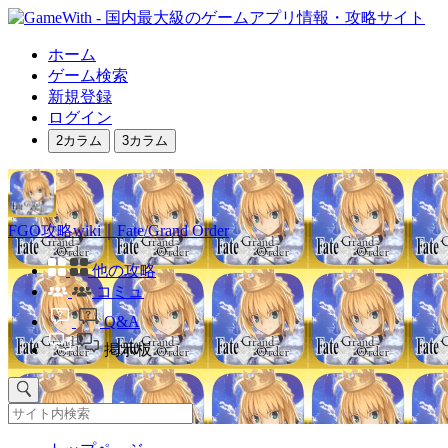
ホーム
ゲーム検索
新規登録
ログイン
2カラム
3カラム
FGO攻略wiki｜Fate/Grand Order
他の攻略
コミュ
Q&A
掲示板