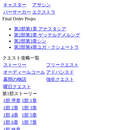
キャスター
アサシン
バーサーカー
エクストラ
Final Order Projec
第2部第1章 アナスタシア
第2部第2章 ゲッテルデメルング
第2部第3章シン
第2部第4章ユガ・クシェートラ
クエスト攻略一覧
ストーリー
フリークエスト
オーディールコール
アドバンスド
幕間の物語
強化クエスト
曜日クエスト
第1部ストーリー
1部 序章
1部 1章
1部 2章
1部 3章
1部 4章
1部 5章
1部 6章
1部 7章
1部 終章