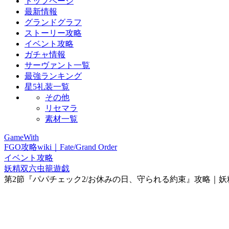
トップページ
最新情報
グランドグラフ
ストーリー攻略
イベント攻略
ガチャ情報
サーヴァント一覧
最強ランキング
星5礼装一覧
その他
リセマラ
素材一覧
GameWith
FGO攻略wiki｜Fate/Grand Order
イベント攻略
妖精双六虫籠遊戯
第2節『パパチェック2/お休みの日、守られる約束』攻略｜