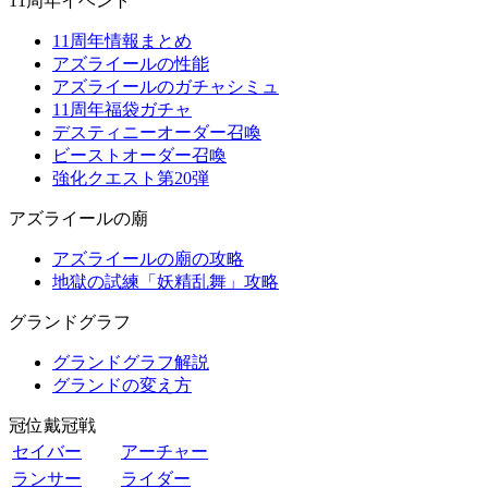
11周年イベント
11周年情報まとめ
アズライールの性能
アズライールのガチャシミュ
11周年福袋ガチャ
デスティニーオーダー召喚
ビーストオーダー召喚
強化クエスト第20弾
アズライールの廟
アズライールの廟の攻略
地獄の試練「妖精乱舞」攻略
グランドグラフ
グランドグラフ解説
グランドの変え方
冠位戴冠戦
セイバー
アーチャー
ランサー
ライダー