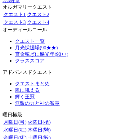
2部終章
オルガマリークエスト
クエスト1
クエスト2
クエスト3
クエスト4
オーディールコール
クエスト一覧
月光採掘場(90★★)
賞金稼ぎに幾光年(90++)
クラススコア
アドバンスドクエスト
クエストまとめ
嵐に吼える
輝く王冠
無敵の力と神の智慧
曜日極級
月曜日(弓)
火曜日(槍)
水曜日(狂)
木曜日(騎)
金曜日(術)
土曜日(殺)