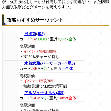
が、火力強化をしっかり付与しておけば問題ない。また防御
力無視攻撃だとダメージを与えやすい。
攻略おすすめサーヴァント
丑御前(星5)
カード:
B
A
QQQ
/
宝具:
Quick全体
簡易評価
・
イベント特効100%
・NP50%チャージ持ち
水着武蔵(バーサーカー)(星5)
カード:
BB
AA
Q
/
宝具:
Arts全体
簡易評価
・
イベント特攻30%
・無敵貫通で無敵対策可能
アルジュナオルタ(星5)
カード:
BBB
A
Q
/
宝具:
Buster全体
簡易評価
・NP30%チャージ持ち