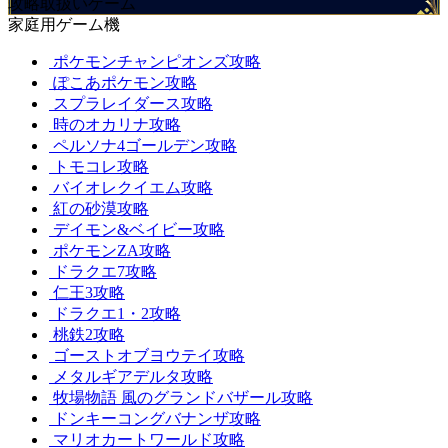
攻略取扱いゲーム
家庭用ゲーム機
ポケモンチャンピオンズ攻略
ぽこあポケモン攻略
スプラレイダース攻略
時のオカリナ攻略
ペルソナ4ゴールデン攻略
トモコレ攻略
バイオレクイエム攻略
紅の砂漠攻略
デイモン&ベイビー攻略
ポケモンZA攻略
ドラクエ7攻略
仁王3攻略
ドラクエ1・2攻略
桃鉄2攻略
ゴーストオブヨウテイ攻略
メタルギアデルタ攻略
牧場物語 風のグランドバザール攻略
ドンキーコングバナンザ攻略
マリオカートワールド攻略