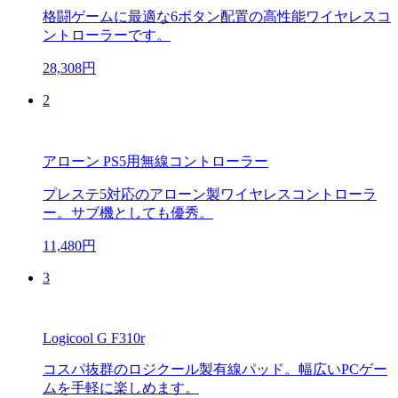
格闘ゲームに最適な6ボタン配置の高性能ワイヤレスコ
ントローラーです。
28,308円
2
アローン PS5用無線コントローラー
プレステ5対応のアローン製ワイヤレスコントローラ
ー。サブ機としても優秀。
11,480円
3
Logicool G F310r
コスパ抜群のロジクール製有線パッド。幅広いPCゲー
ムを手軽に楽しめます。