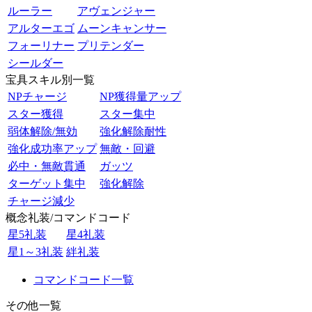
ルーラー
アヴェンジャー
アルターエゴ
ムーンキャンサー
フォーリナー
プリテンダー
シールダー
宝具スキル別一覧
NPチャージ
NP獲得量アップ
スター獲得
スター集中
弱体解除/無効
強化解除耐性
強化成功率アップ
無敵・回避
必中・無敵貫通
ガッツ
ターゲット集中
強化解除
チャージ減少
概念礼装/コマンドコード
星5礼装
星4礼装
星1～3礼装
絆礼装
コマンドコード一覧
その他一覧