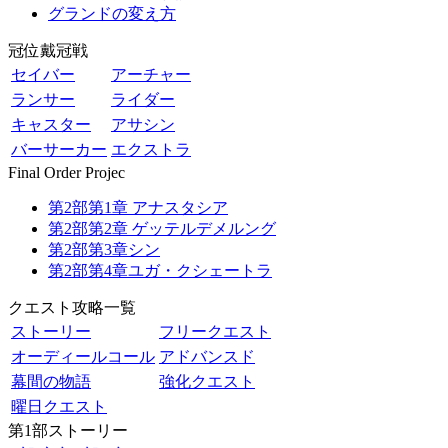
グランドの変え方
冠位戴冠戦
セイバー
アーチャー
ランサー
ライダー
キャスター
アサシン
バーサーカー
エクストラ
Final Order Projec
第2部第1章 アナスタシア
第2部第2章 ゲッテルデメルング
第2部第3章シン
第2部第4章ユガ・クシェートラ
クエスト攻略一覧
ストーリー
フリークエスト
オーディールコール
アドバンスド
幕間の物語
強化クエスト
曜日クエスト
第1部ストーリー