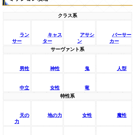
クラス系
ラン
キャス
アサシ
バーサー
サー
ター
ン
カー
サーヴァント系
男性
神性
鬼
人型
中立
女性
竜
特性系
天の
地の力
女性
魔性
力