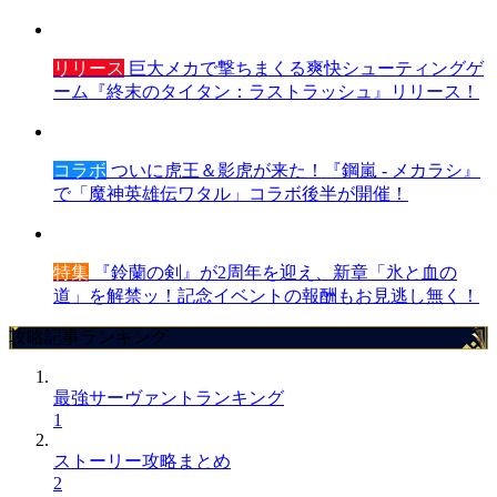
リリース
巨大メカで撃ちまくる爽快シューティングゲ
ーム『終末のタイタン：ラストラッシュ』リリース！
コラボ
ついに虎王＆影虎が来た！『鋼嵐 - メカラシ』
で「魔神英雄伝ワタル」コラボ後半が開催！
特集
『鈴蘭の剣』が2周年を迎え、新章「氷と血の
道」を解禁ッ！記念イベントの報酬もお見逃し無く！
攻略記事ランキング
最強サーヴァントランキング
1
ストーリー攻略まとめ
2