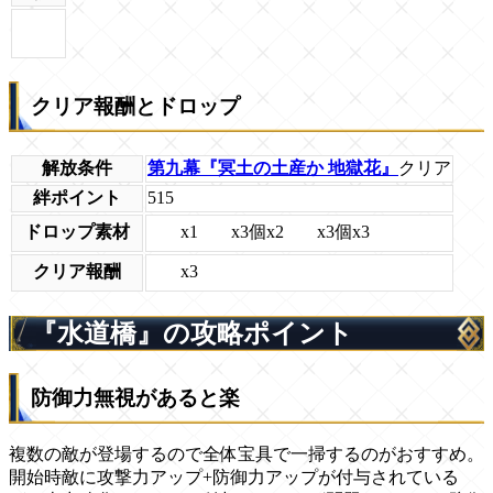
クリア報酬とドロップ
解放条件
第九幕『冥土の土産か 地獄花』
クリア
絆ポイント
515
x1
x3個x2
x3個x3
ドロップ素材
x3
クリア報酬
『水道橋』の攻略ポイント
防御力無視があると楽
複数の敵が登場するので全体宝具で一掃するのがおすすめ。
開始時敵に攻撃力アップ+防御力アップが付与されている