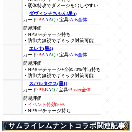
・弱体特攻でダメージを出しやすい
ダヴィンチちゃん(星5)
カード:
B
AAA
Q
/
宝具:
Arts全体
簡易評価
・NP50%チャージ持ち
・防御力無視でギミック対策可能
エレナ(星4)
カード:
B
AAA
Q
/
宝具:
Arts全体
簡易評価
・NP30%チャージ+全体20%付与持ち
・防御力無視でギミック対策可能
スパルタクス(星1)
カード:
BBB
A
Q
/
宝具:
Buster全体
簡易評価
・
イベント特効50%
・NP30%チャージ持ち
サムライレムナントコラボ関連記事