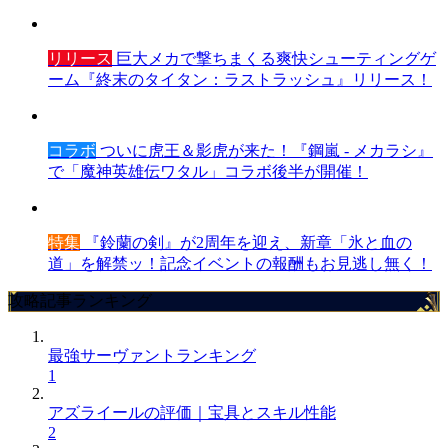
リリース
巨大メカで撃ちまくる爽快シューティングゲ
ーム『終末のタイタン：ラストラッシュ』リリース！
コラボ
ついに虎王＆影虎が来た！『鋼嵐 - メカラシ』
で「魔神英雄伝ワタル」コラボ後半が開催！
特集
『鈴蘭の剣』が2周年を迎え、新章「氷と血の
道」を解禁ッ！記念イベントの報酬もお見逃し無く！
攻略記事ランキング
最強サーヴァントランキング
1
アズライールの評価｜宝具とスキル性能
2