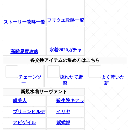
フリクエ攻略一覧
ストーリー攻略一覧
水着2020ガチャ
高難易度攻略
各交換アイテムの集め方はこちら
チェーンソ
採れたて野
よく乾いた
ー
菜
薪
新規水着サーヴァント
虞美人
殺生院キアラ
ブリュンヒルデ
イリヤ
アビゲイル
紫式部