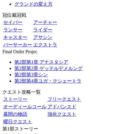
グランドの変え方
冠位戴冠戦
セイバー
アーチャー
ランサー
ライダー
キャスター
アサシン
バーサーカー
エクストラ
Final Order Projec
第2部第1章 アナスタシア
第2部第2章 ゲッテルデメルング
第2部第3章シン
第2部第4章ユガ・クシェートラ
クエスト攻略一覧
ストーリー
フリークエスト
オーディールコール
アドバンスド
幕間の物語
強化クエスト
曜日クエスト
第1部ストーリー