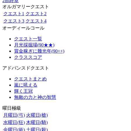
2部終章
オルガマリークエスト
クエスト1
クエスト2
クエスト3
クエスト4
オーディールコール
クエスト一覧
月光採掘場(90★★)
賞金稼ぎに幾光年(90++)
クラススコア
アドバンスドクエスト
クエストまとめ
嵐に吼える
輝く王冠
無敵の力と神の智慧
曜日極級
月曜日(弓)
火曜日(槍)
水曜日(狂)
木曜日(騎)
金曜日(術)
土曜日(殺)