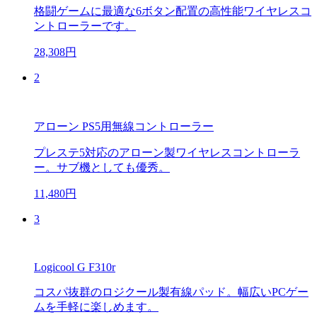
格闘ゲームに最適な6ボタン配置の高性能ワイヤレスコ
ントローラーです。
28,308円
2
アローン PS5用無線コントローラー
プレステ5対応のアローン製ワイヤレスコントローラ
ー。サブ機としても優秀。
11,480円
3
Logicool G F310r
コスパ抜群のロジクール製有線パッド。幅広いPCゲー
ムを手軽に楽しめます。