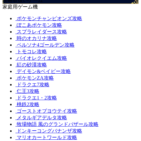
攻略取扱いゲーム
家庭用ゲーム機
ポケモンチャンピオンズ攻略
ぽこあポケモン攻略
スプラレイダース攻略
時のオカリナ攻略
ペルソナ4ゴールデン攻略
トモコレ攻略
バイオレクイエム攻略
紅の砂漠攻略
デイモン&ベイビー攻略
ポケモンZA攻略
ドラクエ7攻略
仁王3攻略
ドラクエ1・2攻略
桃鉄2攻略
ゴーストオブヨウテイ攻略
メタルギアデルタ攻略
牧場物語 風のグランドバザール攻略
ドンキーコングバナンザ攻略
マリオカートワールド攻略