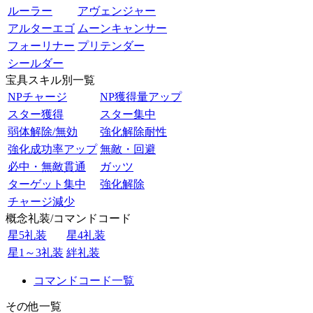
ルーラー
アヴェンジャー
アルターエゴ
ムーンキャンサー
フォーリナー
プリテンダー
シールダー
宝具スキル別一覧
NPチャージ
NP獲得量アップ
スター獲得
スター集中
弱体解除/無効
強化解除耐性
強化成功率アップ
無敵・回避
必中・無敵貫通
ガッツ
ターゲット集中
強化解除
チャージ減少
概念礼装/コマンドコード
星5礼装
星4礼装
星1～3礼装
絆礼装
コマンドコード一覧
その他一覧