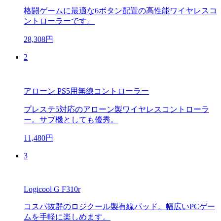
格闘ゲームに最適な6ボタン配置の高性能ワイヤレスコ
ントローラーです。
28,308円
2
アローン PS5用無線コントローラー
プレステ5対応のアローン製ワイヤレスコントローラ
ー。サブ機としても優秀。
11,480円
3
Logicool G F310r
コスパ抜群のロジクール製有線パッド。幅広いPCゲー
ムを手軽に楽しめます。