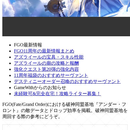
FGO最新情報
FGO11周年の最新情報まとめ
アズライールの宝具・スキル性能
アズライールの廟の攻略と報酬
強化クエスト第20弾の強化内容
11周年福袋のおすすめサーヴァント
デスティニーオーダー召喚のおすすめサーヴァント
GameWithからのお知らせ
未経験可&完全在宅！攻略ライター募集！
FGO(Fate/Grand Order)における破神同盟基地『アンダー・フ
ロント』の敵データとドロップ効率を掲載。破神同盟基地を
周回する際の参考にどうぞ。