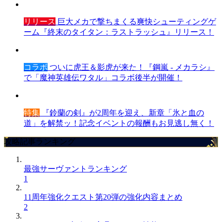
リリース
巨大メカで撃ちまくる爽快シューティングゲ
ーム『終末のタイタン：ラストラッシュ』リリース！
コラボ
ついに虎王＆影虎が来た！『鋼嵐 - メカラシ』
で「魔神英雄伝ワタル」コラボ後半が開催！
特集
『鈴蘭の剣』が2周年を迎え、新章「氷と血の
道」を解禁ッ！記念イベントの報酬もお見逃し無く！
攻略記事ランキング
最強サーヴァントランキング
1
11周年強化クエスト第20弾の強化内容まとめ
2