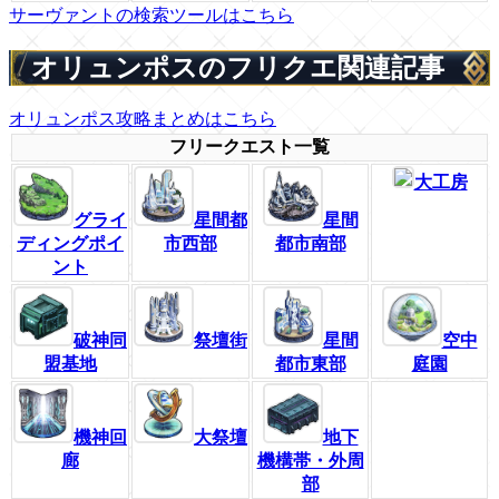
サーヴァントの検索ツールはこちら
オリュンポスのフリクエ関連記事
オリュンポス攻略まとめはこちら
フリークエスト一覧
大工房
グライ
星間都
星間
ディングポイ
市西部
都市南部
ント
破神同
祭壇街
星間
空中
盟基地
都市東部
庭園
機神回
大祭壇
地下
廊
機構帯・外周
部