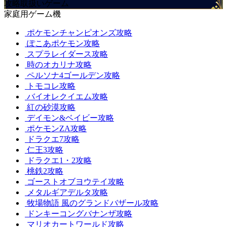
攻略取扱いゲーム
家庭用ゲーム機
ポケモンチャンピオンズ攻略
ぽこあポケモン攻略
スプラレイダース攻略
時のオカリナ攻略
ペルソナ4ゴールデン攻略
トモコレ攻略
バイオレクイエム攻略
紅の砂漠攻略
デイモン&ベイビー攻略
ポケモンZA攻略
ドラクエ7攻略
仁王3攻略
ドラクエ1・2攻略
桃鉄2攻略
ゴーストオブヨウテイ攻略
メタルギアデルタ攻略
牧場物語 風のグランドバザール攻略
ドンキーコングバナンザ攻略
マリオカートワールド攻略