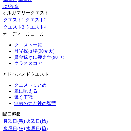
2部終章
オルガマリークエスト
クエスト1
クエスト2
クエスト3
クエスト4
オーディールコール
クエスト一覧
月光採掘場(90★★)
賞金稼ぎに幾光年(90++)
クラススコア
アドバンスドクエスト
クエストまとめ
嵐に吼える
輝く王冠
無敵の力と神の智慧
曜日極級
月曜日(弓)
火曜日(槍)
水曜日(狂)
木曜日(騎)