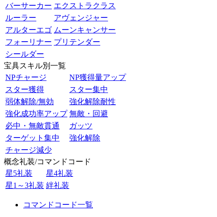
バーサーカー
エクストラクラス
ルーラー
アヴェンジャー
アルターエゴ
ムーンキャンサー
フォーリナー
プリテンダー
シールダー
宝具スキル別一覧
NPチャージ
NP獲得量アップ
スター獲得
スター集中
弱体解除/無効
強化解除耐性
強化成功率アップ
無敵・回避
必中・無敵貫通
ガッツ
ターゲット集中
強化解除
チャージ減少
概念礼装/コマンドコード
星5礼装
星4礼装
星1～3礼装
絆礼装
コマンドコード一覧