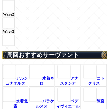
Wave2
Wave3
周回おすすめサーヴァント
アルジ
水着ネ
アナ
ニト
ュナオルタ
ロ
スタシア
クリス
水着北
パラケ
ベデ
陳宮
斎
ルスス
ィヴィエール