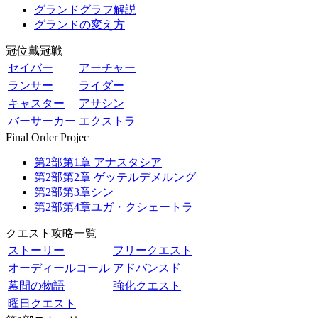
グランドグラフ解説
グランドの変え方
冠位戴冠戦
セイバー
アーチャー
ランサー
ライダー
キャスター
アサシン
バーサーカー
エクストラ
Final Order Projec
第2部第1章 アナスタシア
第2部第2章 ゲッテルデメルング
第2部第3章シン
第2部第4章ユガ・クシェートラ
クエスト攻略一覧
ストーリー
フリークエスト
オーディールコール
アドバンスド
幕間の物語
強化クエスト
曜日クエスト