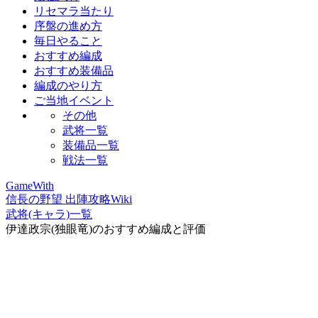
リセマラ当たり
序盤の進め方
毎日やること
おすすめ編成
おすすめ装備品
編成のやり方
ご当地イベント
その他
武将一覧
装備品一覧
戦法一覧
GameWith
信長の野望 出陣攻略Wiki
武将(キャラ)一覧
伊達政宗(独眼竜)のおすすめ編成と評価