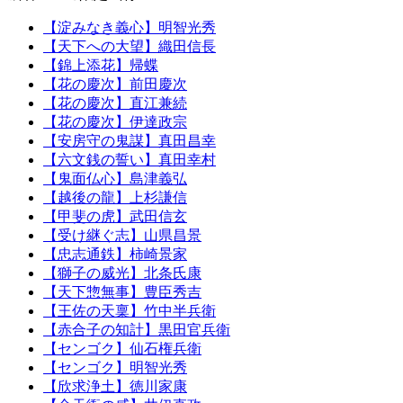
【淀みなき義心】明智光秀
【天下への大望】織田信長
【錦上添花】帰蝶
【花の慶次】前田慶次
【花の慶次】直江兼続
【花の慶次】伊達政宗
【安房守の鬼謀】真田昌幸
【六文銭の誓い】真田幸村
【鬼面仏心】島津義弘
【越後の龍】上杉謙信
【甲斐の虎】武田信玄
【受け継ぐ志】山県昌景
【忠志通鉄】柿崎景家
【獅子の威光】北条氏康
【天下惣無事】豊臣秀吉
【王佐の天稟】竹中半兵衛
【赤合子の知計】黒田官兵衛
【センゴク】仙石権兵衛
【センゴク】明智光秀
【欣求浄土】徳川家康