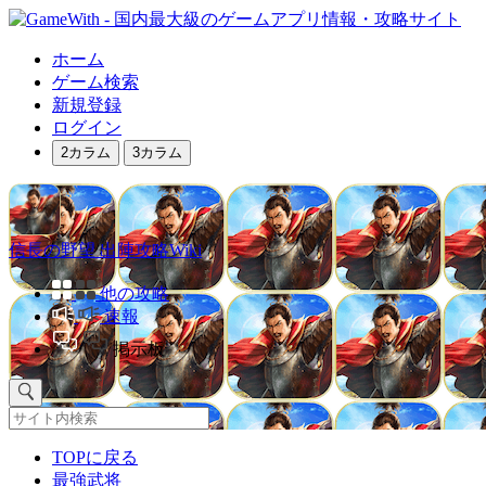
ホーム
ゲーム検索
新規登録
ログイン
2カラム
3カラム
信長の野望 出陣攻略Wiki
他の攻略
速報
掲示板
TOPに戻る
最強武将