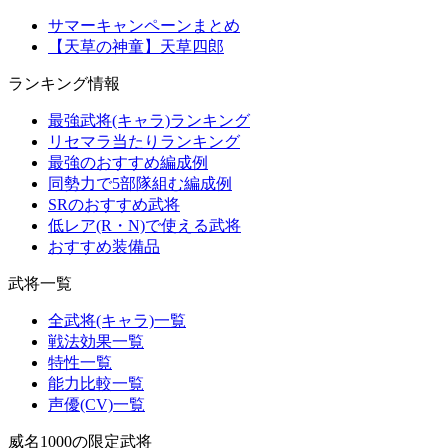
サマーキャンペーンまとめ
【天草の神童】天草四郎
ランキング情報
最強武将(キャラ)ランキング
リセマラ当たりランキング
最強のおすすめ編成例
同勢力で5部隊組む編成例
SRのおすすめ武将
低レア(R・N)で使える武将
おすすめ装備品
武将一覧
全武将(キャラ)一覧
戦法効果一覧
特性一覧
能力比較一覧
声優(CV)一覧
威名1000の限定武将