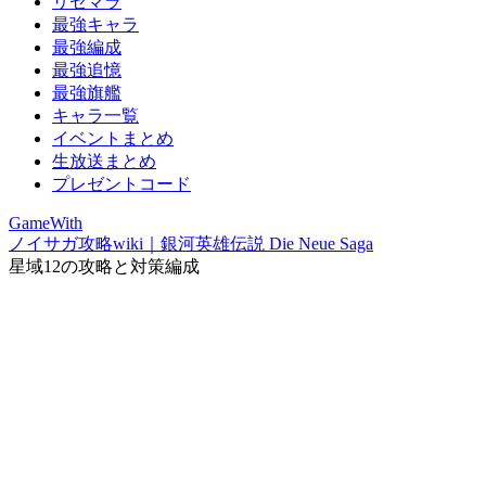
リセマラ
最強キャラ
最強編成
最強追憶
最強旗艦
キャラ一覧
イベントまとめ
生放送まとめ
プレゼントコード
GameWith
ノイサガ攻略wiki｜銀河英雄伝説 Die Neue Saga
星域12の攻略と対策編成