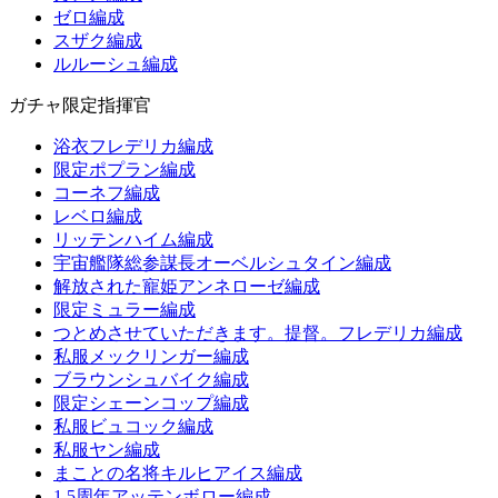
ゼロ編成
スザク編成
ルルーシュ編成
ガチャ限定指揮官
浴衣フレデリカ編成
限定ポプラン編成
コーネフ編成
レベロ編成
リッテンハイム編成
宇宙艦隊総参謀長オーベルシュタイン編成
解放された寵姫アンネローゼ編成
限定ミュラー編成
つとめさせていただきます。提督。フレデリカ編成
私服メックリンガー編成
ブラウンシュバイク編成
限定シェーンコップ編成
私服ビュコック編成
私服ヤン編成
まことの名将キルヒアイス編成
1.5周年アッテンボロー編成