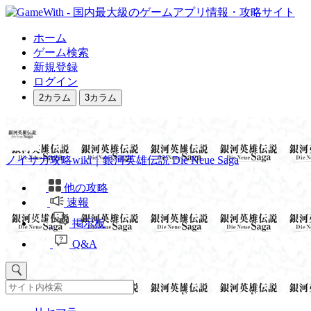
ホーム
ゲーム検索
新規登録
ログイン
2カラム
3カラム
ノイサガ攻略wiki｜銀河英雄伝説 Die Neue Saga
他の攻略
速報
掲示板
Q&A