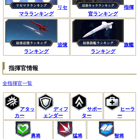
指揮
リセ
官ランキング
マラランキング
旗艦
追憶
ランキング
ランキング
指揮官情報
全指揮官一覧
アタッ
ディフ
サポー
ヒーラ
カー
ェンダー
ター
ー
勇将
猛将
智将