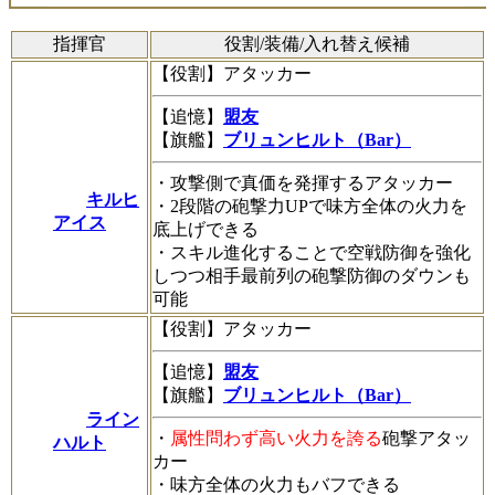
指揮官
役割/装備/入れ替え候補
【役割】アタッカー
【追憶】
盟友
【旗艦】
ブリュンヒルト（Bar）
・攻撃側で真価を発揮するアタッカー
キルヒ
・2段階の砲撃力UPで味方全体の火力を
アイス
底上げできる
・スキル進化することで空戦防御を強化
しつつ相手最前列の砲撃防御のダウンも
可能
【役割】アタッカー
【追憶】
盟友
【旗艦】
ブリュンヒルト（Bar）
ライン
・
属性問わず高い火力を誇る
砲撃アタッ
ハルト
カー
・味方全体の火力もバフできる