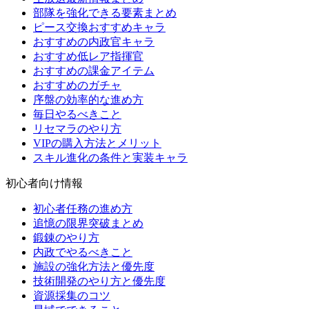
部隊を強化できる要素まとめ
ピース交換おすすめキャラ
おすすめの内政官キャラ
おすすめ低レア指揮官
おすすめの課金アイテム
おすすめのガチャ
序盤の効率的な進め方
毎日やるべきこと
リセマラのやり方
VIPの購入方法とメリット
スキル進化の条件と実装キャラ
初心者向け情報
初心者任務の進め方
追憶の限界突破まとめ
鍛錬のやり方
内政でやるべきこと
施設の強化方法と優先度
技術開発のやり方と優先度
資源採集のコツ