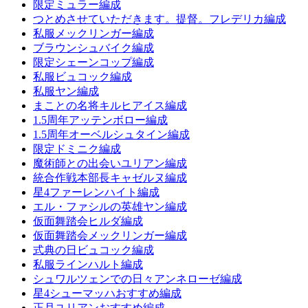
限定ミュラー編成
つとめさせていただきます。提督。フレデリカ編成
私服メックリンガー編成
ブラウンシュバイク編成
限定シェーンコップ編成
私服ビュコック編成
私服ヤン編成
まことの名将キルヒアイス編成
1.5周年アッテンボロー編成
1.5周年オーベルシュタイン編成
限定ドミニク編成
魔術師との出会いユリアン編成
統合作戦本部長キャゼルヌ編成
星4ファーレンハイト編成
エル・ファシルの英雄ヤン編成
仮面舞踏会ヒルダ編成
仮面舞踏会メックリンガー編成
式典の日ビュコック編成
私服ラインハルト編成
シュワルツェンでの日々アンネローゼ編成
星4シューマッハおすすめ編成
正月ユリアンおすすめ編成