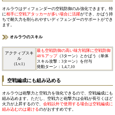
オルラウはディフェンダーの空戦防御のみ強化できます。特
に
相手に空戦アタッカーが多い場合に活躍
ができ、かばう持
ちで耐久力を削られやすいディフェンダーのサポートができ
ます。
オルラウのスキル
最も空戦防御の高い味方戦隊に空戦防御
アクティブスキ
48％アップ
（3ターン）とかばう（単体
ル
スキル攻撃：3ターン）を付与
（Lv.1）
発動ターン：1,4,7,10
空戦編成にも組み込める
オルラウは砲撃力と空戦力を強化できるので、空戦編成にも
組み込めます。ただし、空戦力と砲撃力は会戦が長引くほど
火力が上昇するので、
会戦以外で使用する場合は空戦編成に
組み込むのは避ける
のがおすすめです。