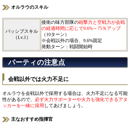
オルラウのスキル
後衛の味方部隊の
砲撃力と空戦力が会戦
の経過時間に応じて9.6%～75％アップ
パッシブスキル
（10ターン）
（Lv.1）
※会戦以外の場合、9.6%固定
発動ターン：戦闘開始時
パーティの注意点
会戦以外では火力不足に
オルラウを会戦以外で採用する場合は、火力不足になる可能
性があるので、
必ず火力サポーターや火力も強化できるアタ
ッカーを一緒に採用
してあげましょう。
主なおすすめ指揮官