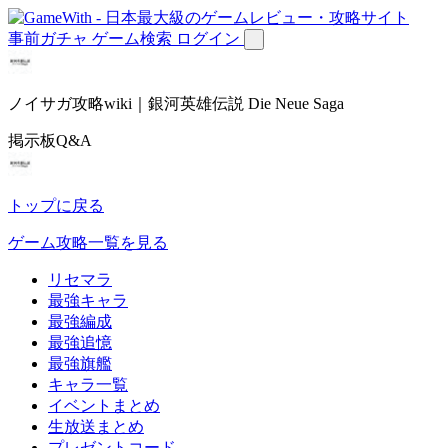
事前ガチャ
ゲーム検索
ログイン
ノイサガ攻略wiki｜銀河英雄伝説 Die Neue Saga
掲示板Q&A
トップに戻る
ゲーム攻略一覧を見る
リセマラ
最強キャラ
最強編成
最強追憶
最強旗艦
キャラ一覧
イベントまとめ
生放送まとめ
プレゼントコード