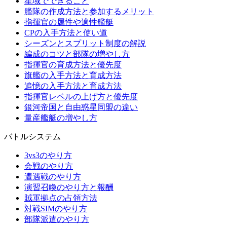
星域でできること
艦隊の作成方法と参加するメリット
指揮官の属性や適性艦艇
CPの入手方法と使い道
シーズンとスプリット制度の解説
編成のコツと部隊の増やし方
指揮官の育成方法と優先度
旗艦の入手方法と育成方法
追憶の入手方法と育成方法
指揮官レベルの上げ方と優先度
銀河帝国と自由惑星同盟の違い
量産艦艇の増やし方
バトルシステム
3vs3のやり方
会戦のやり方
遭遇戦のやり方
演習召喚のやり方と報酬
賊軍拠点の占領方法
対戦SIMのやり方
部隊派遣のやり方