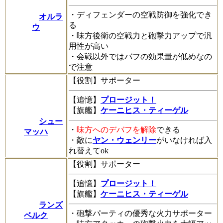
・ディフェンダーの空戦防御を強化でき
オルラ
る
ウ
・味方後衛の空戦力と砲撃力アップで汎
用性が高い
・会戦以外ではバフの効果量が低めなの
で注意
【役割】サポーター
【追憶】
プロージット！
【旗艦】
ケーニヒス・ティーゲル
シュー
・
味方へのデバフを解除
できる
マッハ
・敵に
ヤン・ウェンリー
がいなければ入
れ替えてok
【役割】サポーター
【追憶】
プロージット！
【旗艦】
ケーニヒス・ティーゲル
ランズ
・砲撃パーティの優秀な火力サポーター
ベルク