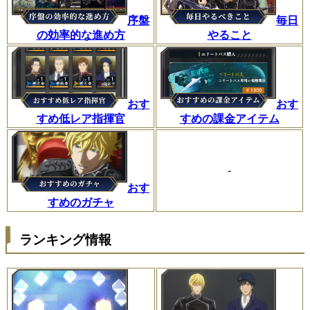
序盤
毎日
の効率的な進め方
やること
おす
おす
すめ低レア指揮官
すめの課金アイテム
-
おす
すめのガチャ
ランキング情報