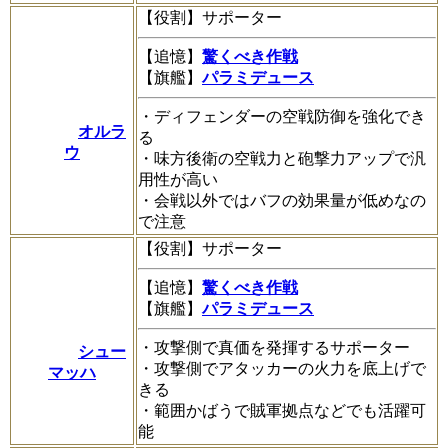
【役割】サポーター
【追憶】
驚くべき作戦
【旗艦】
パラミデュース
・ディフェンダーの空戦防御を強化でき
オルラ
る
ウ
・味方後衛の空戦力と砲撃力アップで汎
用性が高い
・会戦以外ではバフの効果量が低めなの
で注意
【役割】サポーター
【追憶】
驚くべき作戦
【旗艦】
パラミデュース
・攻撃側で真価を発揮するサポーター
シュー
・攻撃側でアタッカーの火力を底上げで
マッハ
きる
・範囲かばうで賊軍拠点などでも活躍可
能