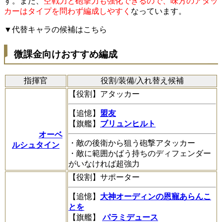
す。また、
空戦力と砲撃力も強化できるので、味方のアタッ
カーはタイプを問わず編成しやすく
なっています。
▼代替キャラの候補はこちら
微課金向けおすすめ編成
指揮官
役割/装備/入れ替え候補
【役割】アタッカー
【追憶】
盟友
【旗艦】
ブリュンヒルト
オーベ
・敵の後衛から狙う砲撃アタッカー
ルシュタイン
・敵に範囲かばう持ちのディフェンダー
がいなければ超強力
【役割】サポーター
【追憶】
大神オーディンの恩寵あらんこ
とを
【旗艦】
パラミデュース