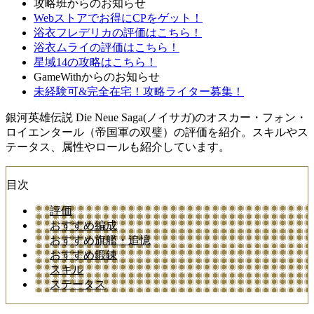
攻略班からのお知らせ
Webストアでお得にCPをゲット！
浴衣フレデリカの評価はこちら！
浴衣ムライの評価はこちら！
星域14の攻略はこちら！
GameWithからのお知らせ
未経験可&完全在宅！攻略ライター募集！
銀河英雄伝説 Die Neue Saga(ノイサガ)のオスカー・フォン・
ロイエンタール（帝国軍の双璧）の評価を紹介。スキルやス
テータス、属性やロールも紹介しています。
目次
評価
おすすめ編成
おすすめ旗艦・追憶
おすすめ鍛錬
スキル
ステータス