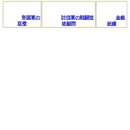
帝国軍の
討伐軍の戦闘技
金銀
双璧
術顧問
妖瞳