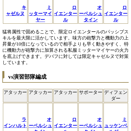
キ
ミ
ロ
オ
ロ
ャゼルヌ
ッターマイ
イエンター
ーベルシュ
イエンター
ヤー
ル
タイン
ル
猛将属性で固めることで、限定ロイエンタールのパッシブス
キルを最大限に活かしています。味方の砲撃力と機動力の上
昇量が10倍になっているので相手よりも早く動きやすく、特
に機動力が砲撃力に加算される私服ミッターマイヤーの火力
を底上げできます。デバフに対しては限定キャゼルヌで対策
しています。
vs演習部隊編成
アタッカー
アタッカー
アタッカー
サポーター
ディフェン
ダー
ラ
オ
ロ
オ
ミ
インハルト
ーベルシュ
イエンター
ーベルシュ
ュッケンベ