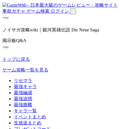
事前ガチャ
ゲーム検索
ログイン
ノイサガ攻略wiki｜銀河英雄伝説 Die Neue Saga
掲示板Q&A
トップに戻る
ゲーム攻略一覧を見る
リセマラ
最強キャラ
最強編成
最強追憶
最強旗艦
キャラ一覧
イベントまとめ
生放送まとめ
プレゼントコード