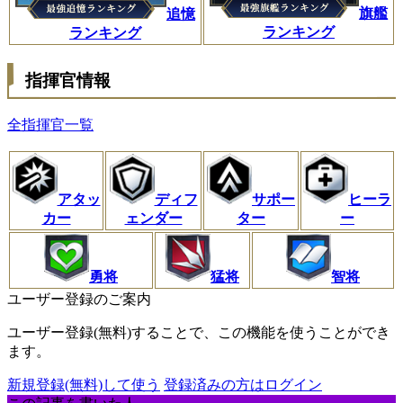
旗艦
追憶
ランキング
ランキング
指揮官情報
全指揮官一覧
アタッ
ディフ
サポー
ヒーラ
カー
ェンダー
ター
ー
勇将
猛将
智将
ユーザー登録のご案内
ユーザー登録(無料)することで、この機能を使うことができ
ます。
新規登録(無料)して使う
登録済みの方はログイン