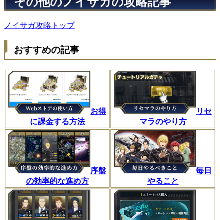
その他のノイサガの攻略記事
ノイサガ攻略トップ
おすすめの記事
お得
リセ
に課金する方法
マラのやり方
序盤
毎日
の効率的な進め方
やること