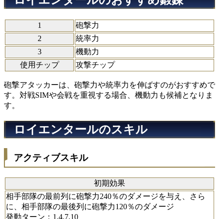
1
砲撃力
2
統率力
3
機動力
使用チップ
攻撃チップ
砲撃アタッカーは、砲撃力や統率力を伸ばすのがおすすめで
す。対戦SIMや会戦を重視する場合、機動力も候補となりま
す。
ロイエンタールのスキル
アクティブスキル
初期効果
相手部隊の最前列に砲撃力240％のダメージを与え、さら
に、相手部隊の最後列に砲撃力120％のダメージ
発動ターン：1,4,7,10