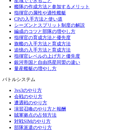
星域でできること
艦隊の作成方法と参加するメリット
指揮官の属性や適性艦艇
CPの入手方法と使い道
シーズンとスプリット制度の解説
編成のコツと部隊の増やし方
指揮官の育成方法と優先度
旗艦の入手方法と育成方法
追憶の入手方法と育成方法
指揮官レベルの上げ方と優先度
銀河帝国と自由惑星同盟の違い
量産艦艇の増やし方
バトルシステム
3vs3のやり方
会戦のやり方
遭遇戦のやり方
演習召喚のやり方と報酬
賊軍拠点の占領方法
対戦SIMのやり方
部隊派遣のやり方