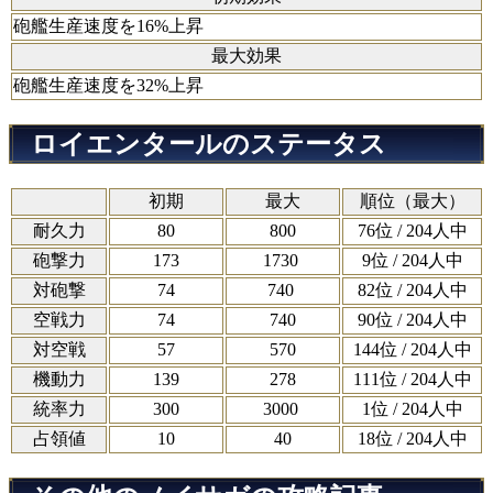
砲艦生産速度を16%上昇
最大効果
砲艦生産速度を32%上昇
ロイエンタールのステータス
初期
最大
順位（最大）
耐久力
80
800
76位 / 204人中
砲撃力
173
1730
9位 / 204人中
対砲撃
74
740
82位 / 204人中
空戦力
74
740
90位 / 204人中
対空戦
57
570
144位 / 204人中
機動力
139
278
111位 / 204人中
統率力
300
3000
1位 / 204人中
占領値
10
40
18位 / 204人中