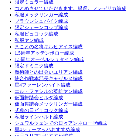
限定ミュラー編成
つとめさせていただきます。提督。フレデリカ編成
私服メックリンガー編成
ブラウンシュバイク編成
限定シェーンコップ編成
私服ビュコック編成
私服ヤン編成
まことの名将キルヒアイス編成
1.5周年アッテンボロー編成
1.5周年オーベルシュタイン編成
限定ドミニク編成
魔術師との出会いユリアン編成
統合作戦本部長キャゼルヌ編成
星4ファーレンハイト編成
エル・ファシルの英雄ヤン編成
仮面舞踏会ヒルダ編成
仮面舞踏会メックリンガー編成
式典の日ビュコック編成
私服ラインハルト編成
シュワルツェンでの日々アンネローゼ編成
星4シューマッハおすすめ編成
正月ユリアンおすすめ編成