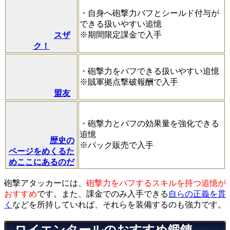
・自身へ砲撃力バフとシールド付与が
できる扱いやすい追憶
※期間限定課金で入手
スザ
ク！
・砲撃力をバフできる扱いやすい追憶
※賊軍拠点撃破報酬で入手
盟友
・砲撃力とバフの効果量を強化できる
追憶
歴史の
※パック販売で入手
ページをめくるた
めここにあるのだ
砲撃アタッカーには、
砲撃力をバフするスキルを持つ追憶が
おすすめ
です。また、課金でのみ入手できる
自らの正義を貫
く
などを所持していれば、それらを装備するのも強力です。
ロイエンタールのおすすめ鍛錬