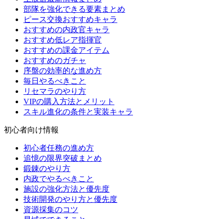
部隊を強化できる要素まとめ
ピース交換おすすめキャラ
おすすめの内政官キャラ
おすすめ低レア指揮官
おすすめの課金アイテム
おすすめのガチャ
序盤の効率的な進め方
毎日やるべきこと
リセマラのやり方
VIPの購入方法とメリット
スキル進化の条件と実装キャラ
初心者向け情報
初心者任務の進め方
追憶の限界突破まとめ
鍛錬のやり方
内政でやるべきこと
施設の強化方法と優先度
技術開発のやり方と優先度
資源採集のコツ