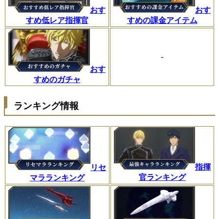
おす
おす
すめ低レア指揮官
すめの課金アイテム
-
おす
すめのガチャ
ランキング情報
指揮
リセ
官ランキング
マラランキング