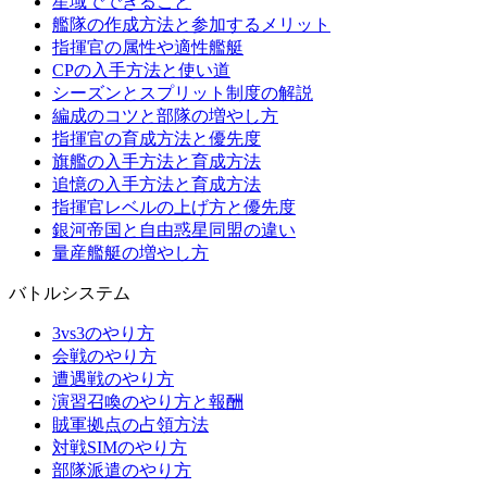
星域でできること
艦隊の作成方法と参加するメリット
指揮官の属性や適性艦艇
CPの入手方法と使い道
シーズンとスプリット制度の解説
編成のコツと部隊の増やし方
指揮官の育成方法と優先度
旗艦の入手方法と育成方法
追憶の入手方法と育成方法
指揮官レベルの上げ方と優先度
銀河帝国と自由惑星同盟の違い
量産艦艇の増やし方
バトルシステム
3vs3のやり方
会戦のやり方
遭遇戦のやり方
演習召喚のやり方と報酬
賊軍拠点の占領方法
対戦SIMのやり方
部隊派遣のやり方