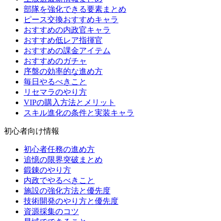
部隊を強化できる要素まとめ
ピース交換おすすめキャラ
おすすめの内政官キャラ
おすすめ低レア指揮官
おすすめの課金アイテム
おすすめのガチャ
序盤の効率的な進め方
毎日やるべきこと
リセマラのやり方
VIPの購入方法とメリット
スキル進化の条件と実装キャラ
初心者向け情報
初心者任務の進め方
追憶の限界突破まとめ
鍛錬のやり方
内政でやるべきこと
施設の強化方法と優先度
技術開発のやり方と優先度
資源採集のコツ