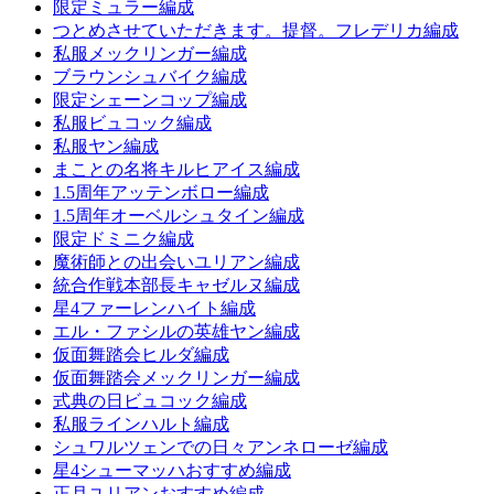
限定ミュラー編成
つとめさせていただきます。提督。フレデリカ編成
私服メックリンガー編成
ブラウンシュバイク編成
限定シェーンコップ編成
私服ビュコック編成
私服ヤン編成
まことの名将キルヒアイス編成
1.5周年アッテンボロー編成
1.5周年オーベルシュタイン編成
限定ドミニク編成
魔術師との出会いユリアン編成
統合作戦本部長キャゼルヌ編成
星4ファーレンハイト編成
エル・ファシルの英雄ヤン編成
仮面舞踏会ヒルダ編成
仮面舞踏会メックリンガー編成
式典の日ビュコック編成
私服ラインハルト編成
シュワルツェンでの日々アンネローゼ編成
星4シューマッハおすすめ編成
正月ユリアンおすすめ編成