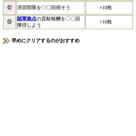
×10枚
⑫
演習部隊を〇〇回倒そう
賊軍拠点
の貢献報酬を〇〇回
×10枚
⑬
獲得しよう
早めにクリアするのがおすすめ