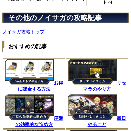
ト×4
その他のノイサガの攻略記事
ノイサガ攻略トップ
おすすめの記事
お得
リセ
に課金する方法
マラのやり方
序盤
毎日
の効率的な進め方
やること