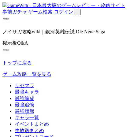
事前ガチャ
ゲーム検索
ログイン
ノイサガ攻略wiki｜銀河英雄伝説 Die Neue Saga
掲示板Q&A
トップに戻る
ゲーム攻略一覧を見る
リセマラ
最強キャラ
最強編成
最強追憶
最強旗艦
キャラ一覧
イベントまとめ
生放送まとめ
プレゼントコード