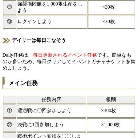
強襲揚陸艇を1,000隻生産をし
×30枚
②
よう
×30枚
③
ログインしよう
デイリーは毎日こなそう
Daily任務は、
毎日更新されるイベント任務
です。簡単なも
のが多いため、毎日クリアしてイベントガチャチケットを集
めましょう。
メイン任務
任務内容
報酬
×300枚
①
遭遇戦に〇回参加しよう
×1,000枚
②
決戦に1回参加しよう
戦術ポイント変換を〇〇しよ