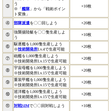
う
×10枚
③
※「
艦隊
」から「戦術ポイン
ト変換」
×20枚
④
部隊派遣
を〇〇回しよう
強襲揚陸艇を〇〇隻生産しよ
×10枚
⑤
う
駆逐艦を1,000隻生産しよう
×20枚
⑥
※
技術開発所
Lv.4で生産可能
砲艦を1,000隻生産しよう
×20枚
⑦
※技術開発所Lv.15で生産可能
宇宙母艦を1,000隻生産しよう
×20枚
⑧
※技術開発所Lv.15で生産可能
重装甲艦を1,000隻生産しよう
×20枚
⑨
※技術開発所Lv.15で生産可能
巡洋艦を1,000隻生産しよう
×20枚
⑩
※技術開発所Lv.15で生産可能
×10枚
⑪
対戦SIM
で〇〇回対戦しよう