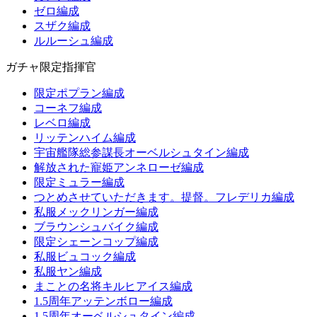
ゼロ編成
スザク編成
ルルーシュ編成
ガチャ限定指揮官
限定ポプラン編成
コーネフ編成
レベロ編成
リッテンハイム編成
宇宙艦隊総参謀長オーベルシュタイン編成
解放された寵姫アンネローゼ編成
限定ミュラー編成
つとめさせていただきます。提督。フレデリカ編成
私服メックリンガー編成
ブラウンシュバイク編成
限定シェーンコップ編成
私服ビュコック編成
私服ヤン編成
まことの名将キルヒアイス編成
1.5周年アッテンボロー編成
1.5周年オーベルシュタイン編成