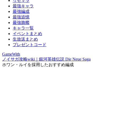
リセマラ
最強キャラ
最強編成
最強追憶
最強旗艦
キャラ一覧
イベントまとめ
生放送まとめ
プレゼントコード
GameWith
ノイサガ攻略wiki｜銀河英雄伝説 Die Neue Saga
ホワン・ルイを採用したおすすめ編成