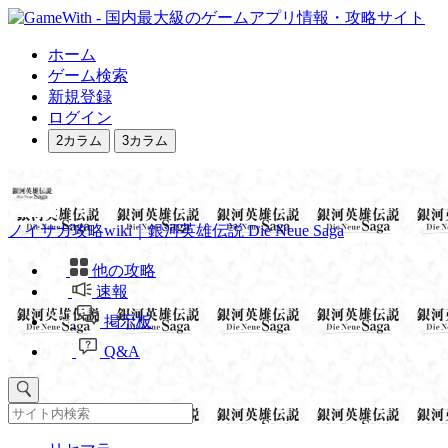
ホーム
ゲーム検索
新規登録
ログイン
2カラム
3カラム
ノイサガ攻略wiki｜銀河英雄伝説 Die Neue Saga
他の攻略
速報
掲示板
Q&A